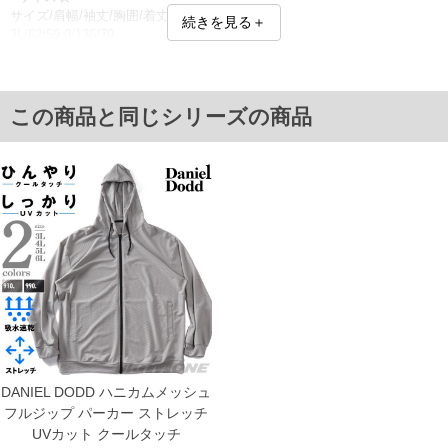
サイズ/肩幅/袖丈/胸囲/着丈
続きを見る＋
3L/62/59.0/136/79
4L/64/59.5/142/82
5L/66/60.0/148/85
6L/68/60.5/154/88
単位はcm
この商品と同じシリーズの商品
※【返品交換について】
返品交換希望の方は、商品到着後1週間以内にご連絡ください。
下着(肌着)やワイシャツは商品の性質上、返品交換不可とさせて頂いております。予め
ご了承くださいませ。
※【ボトムの裾上げをご希望の場合】
裾上げ料金は500円+税となります。
備考欄に股下●cmとご記入下さい。（裾上げ無料対象商品は1本につき税込6,000円以
上の品が対象。1本5,999円以下の商品は有料（500円+税）となります。）
出荷まで約1週間～20日間程お時間を頂く場合がございます。
尚、裾上げした商品は返品・交換不可となりますので、予めご了承下さい。
一部、お直しに対応出来ない商品がございます。(例：裾にファスナーや調節ひもが付
いている、極端なデザインが施されている等)
※商品によって若干のサイズの誤差がございます。また、お客様がご使用の環境（コ
ンピュータ画面）によって、商品の色味が若干異なる場合がございます。予めご了承
ください。
DANIEL DODD ハニカムメッシュ
※当店での掲載商品は、実店鋪と在庫を共用しておりますので店頭での売り違い、店
フルジップ パーカー ストレッチ
舗からのお取り寄せ等により、お客様にご迷惑をお掛けしてしまう場合がございま
UVカット クールタッチ
す。そのようなことがない様最大限に努めておりますが、もしあった場合速やかにご