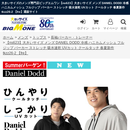
大きいサイズのメンズ専門店ビッグエムワン【ns623】大きいサイズ メンズ DANIEL DODD 冷感
ハニカムメッシュ フルジップ パーカー ストレッチ 吸水速乾 UVカット クールタッチ 春夏新作
tkzz26-2 【fre】通販サイト
ログイン
カート
マイページ
検索
ホーム
>
メンズ
>
トップス
>
長袖パーカー・トレーナー
>
【ns623】大きいサイズ メンズ DANIEL DODD 冷感 ハニカムメッシュ フル
ジップ パーカー ストレッチ 吸水速乾 UVカット クールタッチ 春夏新作
tkzz26-2 【fre】