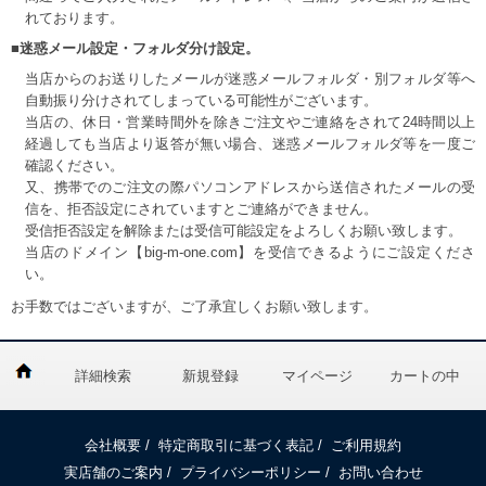
れております。
■迷惑メール設定・フォルダ分け設定。
当店からのお送りしたメールが迷惑メールフォルダ・別フォルダ等へ
自動振り分けされてしまっている可能性がございます。
当店の、休日・営業時間外を除きご注文やご連絡をされて24時間以上
経過しても当店より返答が無い場合、迷惑メールフォルダ等を一度ご
確認ください。
又、携帯でのご注文の際パソコンアドレスから送信されたメールの受
信を、拒否設定にされていますとご連絡ができません。
受信拒否設定を解除または受信可能設定をよろしくお願い致します。
当店のドメイン【big-m-one.com】を受信できるようにご設定くださ
い。
お手数ではございますが、ご了承宜しくお願い致します。
詳細検索
新規登録
マイページ
カートの中
会社概要
/
特定商取引に基づく表記
/
ご利用規約
実店舗のご案内
/
プライバシーポリシー
/
お問い合わせ