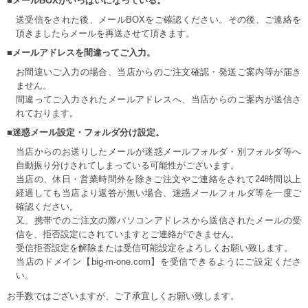
■メールBOXがいっぱいになっている。
送受信をされた後、メールBOXをご確認ください。その後、ご連絡を
頂きましたらメールを再送させて頂きます。
■メールアドレスを間違ってご入力。
お間違いご入力の場合、当店からのご注文確認・発送ご案内等が届き
ません。
間違ってご入力されたメールアドレスへ、当店からのご案内が送信さ
れております。
■迷惑メール設定・フォルダ分け設定。
当店からのお送りしたメールが迷惑メールフォルダ・別フォルダ等へ
自動振り分けされてしまっている可能性がございます。
当店の、休日・営業時間外を除きご注文やご連絡をされて24時間以上
経過しても当店より返答が無い場合、迷惑メールフォルダ等を一度ご
確認ください。
又、携帯でのご注文の際パソコンアドレスから送信されたメールの受
信を、拒否設定にされていますとご連絡ができません。
受信拒否設定を解除または受信可能設定をよろしくお願い致します。
当店のドメイン【big-m-one.com】を受信できるようにご設定くださ
い。
お手数ではございますが、ご了承宜しくお願い致します。