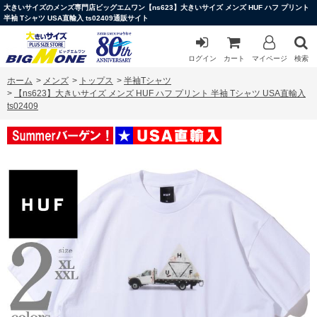
大きいサイズのメンズ専門店ビッグエムワン【ns623】大きいサイズ メンズ HUF ハフ プリント
半袖 Tシャツ USA直輸入 ts02409通販サイト
ログイン
カート
マイページ
検索
ホーム
>
メンズ
>
トップス
>
半袖Tシャツ
>
【ns623】大きいサイズ メンズ HUF ハフ プリント 半袖 Tシャツ USA直輸入
ts02409