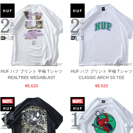
※【ボトムの裾上げをご希望の場合】
裾上げ料金は500円+税となります。
備考欄に股下●cmとご記入下さい。（裾上げ無料対象商品は1本につき税込6,000円以
上の品が対象。1本5,999円以下の商品は有料（500円+税）となります。）
出荷まで約1週間～20日間程お時間を頂く場合がございます。
尚、裾上げした商品は返品・交換不可となりますので、予めご了承下さい。
一部、お直しに対応出来ない商品がございます。(例：裾にファスナーや調節ひもが付
いている、極端なデザインが施されている等)
※商品によって若干のサイズの誤差がございます。また、お客様がご使用の環境（コ
ンピュータ画面）によって、商品の色味が若干異なる場合がございます。予めご了承
ください。
※当店での掲載商品は、実店鋪と在庫を共用しておりますので店頭での売り違い、店
舗からのお取り寄せ等により、お客様にご迷惑をお掛けしてしまう場合がございま
HUF ハフ プリント 半袖 Tシャツ
HUF ハフ プリント 半袖 Tシャツ
す。そのようなことがない様最大限に努めておりますが、もしあった場合速やかにご
連絡させて頂きますので予めご了承ください。
REALTREE MEGABLAST
CLASSIC ARCH SS TEE
¥8,620
¥8,620
ITEM INTRODUCTION