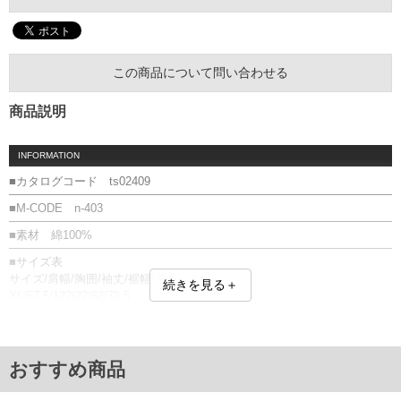
この商品について問い合わせる
商品説明
INFORMATION
■カタログコード ts02409
■M-CODE n-403
■素材 綿100%
■サイズ表
サイズ/肩幅/胸囲/袖丈/裾幅/着丈
続きを見る＋
XL/57.5/122/22/62/78.5
XXL/62/132/23/68/83.5
単位はcm
※【返品交換について】
おすすめ商品
返品交換希望の方は、商品到着後1週間以内にご連絡ください。
下着(肌着)やワイシャツは商品の性質上、返品交換不可とさせて頂いております。予め
ご了承くださいませ。