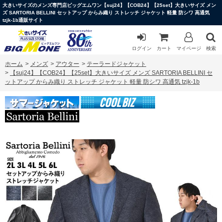
大きいサイズのメンズ専門店ビッグエムワン【suj24】【COB24】【25set】大きいサイズ メン
ズ SARTORIA BELLINI セットアップ からみ織り ストレッチ ジャケット 軽量 防シワ 高通気
tzjk-1b通販サイト
ログイン
カート
マイページ
検索
ホーム
>
メンズ
>
アウター
>
テーラードジャケット
>
【suj24】【COB24】【25set】大きいサイズ メンズ SARTORIA BELLINI セ
ットアップ からみ織り ストレッチ ジャケット 軽量 防シワ 高通気 tzjk-1b