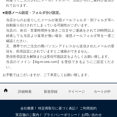
間違ってご入力されたメールアドレスへ、当店からのご案内が送信さ
れております。
■迷惑メール設定・フォルダ分け設定。
当店からのお送りしたメールが迷惑メールフォルダ・別フォルダ等へ
自動振り分けされてしまっている可能性がございます。
当店の、休日・営業時間外を除きご注文やご連絡をされて24時間以上
経過しても当店より返答が無い場合、迷惑メールフォルダ等を一度ご
確認ください。
又、携帯でのご注文の際パソコンアドレスから送信されたメールの受
信を、拒否設定にされていますとご連絡ができません。
受信拒否設定を解除または受信可能設定をよろしくお願い致します。
当店のドメイン【big-m-one.com】を受信できるようにご設定くださ
い。
お手数ではございますが、ご了承宜しくお願い致します。
詳細検索
新規登録
マイページ
カートの中
会社概要
/
特定商取引に基づく表記
/
ご利用規約
実店舗のご案内
/
プライバシーポリシー
/
お問い合わせ