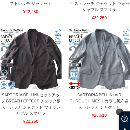
ストレッチ ジャケット
ク ストレッチ ジャケット ウォッ
ンピュータ画面）によって、商品の色味が若干異なる場合がございます。予めご了承
ください。
シャブル スマリラ
¥22,250
※当店での掲載商品は、実店鋪と在庫を共用しておりますので店頭での売り違い、店
¥22,250
舗からのお取り寄せ等により、お客様にご迷惑をお掛けしてしまう場合がございま
す。そのようなことがない様最大限に努めておりますが、もしあった場合速やかにご
連絡させて頂きますので予めご了承ください。
ITEM INTRODUCTION
SARTORIA BELLINI セットアッ
SARTORIA BELLINI AIR
プ BREATH EFFECT チェック柄
THROUGH MESH カラミ風布帛
ストレッチ ジャケット ウォッシ
ストレッチ ジャケット
ャブル スマリラ
¥18,510
¥22,250