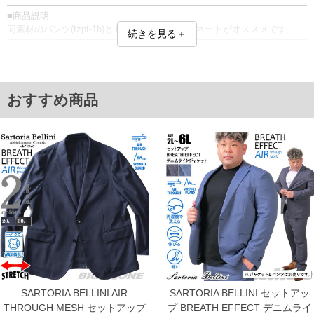
■商品説明
同素材のパンツ(tzpt-1b)とセットでのコーディネートがオススメです。
続きを見る＋
■サイズ表
サイズ/肩幅/袖丈/胸囲/着丈
2L/50/62/124/74
3L/52/63/130/76
おすすめ商品
4L/54/64/136/78
5L/56/65/142/80
6L/58/66/148/82
単位はcm
※【返品交換について】
返品交換希望の方は、商品到着後1週間以内にご連絡ください。
下着(肌着)やワイシャツは商品の性質上、返品交換不可とさせて頂いております。予め
ご了承くださいませ。
※【ボトムの裾上げをご希望の場合】
裾上げ料金は500円+税となります。
備考欄に股下●cmとご記入下さい。（裾上げ無料対象商品は1本につき税込6,000円以
上の品が対象。1本5,999円以下の商品は有料（500円+税）となります。）
出荷まで約1週間～20日間程お時間を頂く場合がございます。
尚、裾上げした商品は返品・交換不可となりますので、予めご了承下さい。
一部、お直しに対応出来ない商品がございます。(例：裾にファスナーや調節ひもが付
SARTORIA BELLINI AIR
SARTORIA BELLINI セットアッ
いている、極端なデザインが施されている等)
THROUGH MESH セットアップ
プ BREATH EFFECT デニムライ
※商品によって若干のサイズの誤差がございます。また、お客様がご使用の環境（コ