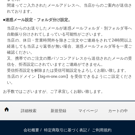
間違ってご入力されたメールアドレスへ、当店からのご案内が送信さ
れております。
■迷惑メール設定・フォルダ分け設定。
当店からのお送りしたメールが迷惑メールフォルダ・別フォルダ等へ
自動振り分けされてしまっている可能性がございます。
当店の、休日・営業時間外を除きご注文やご連絡をされて24時間以上
経過しても当店より返答が無い場合、迷惑メールフォルダ等を一度ご
確認ください。
又、携帯でのご注文の際パソコンアドレスから送信されたメールの受
信を、拒否設定にされていますとご連絡ができません。
受信拒否設定を解除または受信可能設定をよろしくお願い致します。
当店のドメイン【big-m-one.com】を受信できるようにご設定くださ
い。
お手数ではございますが、ご了承宜しくお願い致します。
詳細検索
新規登録
マイページ
カートの中
会社概要
/
特定商取引に基づく表記
/
ご利用規約