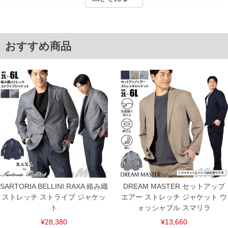
■サイズ表
サイズ/肩幅/袖丈/胸囲/着丈
2L/50/62/124/74
3L/52/63/130/76
おすすめ商品
4L/54/64/136/78
5L/56/65/142/80
6L/58/66/148/82
単位はcm
※【返品交換について】
返品交換希望の方は、商品到着後1週間以内にご連絡ください。
下着(肌着)やワイシャツは商品の性質上、返品交換不可とさせて頂いております。予め
ご了承くださいませ。
※【ボトムの裾上げをご希望の場合】
裾上げ料金は500円+税となります。
備考欄に股下●cmとご記入下さい。（裾上げ無料対象商品は1本につき税込6,000円以
上の品が対象。1本5,999円以下の商品は有料（500円+税）となります。）
出荷まで約1週間～20日間程お時間を頂く場合がございます。
尚、裾上げした商品は返品・交換不可となりますので、予めご了承下さい。
一部、お直しに対応出来ない商品がございます。(例：裾にファスナーや調節ひもが付
SARTORIA BELLINI RAXA 絡み織
DREAM MASTER セットアップ
いている、極端なデザインが施されている等)
ストレッチ ストライプ ジャケッ
エアー ストレッチ ジャケット ウ
※商品によって若干のサイズの誤差がございます。また、お客様がご使用の環境（コ
ト
ォッシャブル スマリラ
ンピュータ画面）によって、商品の色味が若干異なる場合がございます。予めご了承
ください。
¥28,380
¥13,660
※当店での掲載商品は、実店鋪と在庫を共用しておりますので店頭での売り違い、店