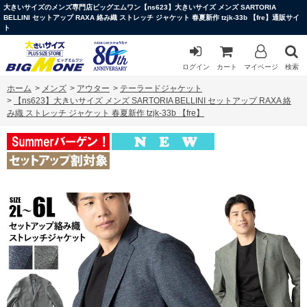
大きいサイズのメンズ専門店ビッグエムワン【ns623】大きいサイズ メンズ SARTORIA
BELLINI セットアップ RAXA 絡み織 ストレッチ ジャケット 春夏新作 tzjk-33b 【fre】通販サイ
ト
ログイン
カート
マイページ
検索
ホーム
>
メンズ
>
アウター
>
テーラードジャケット
>
【ns623】大きいサイズ メンズ SARTORIA BELLINI セットアップ RAXA 絡
み織 ストレッチ ジャケット 春夏新作 tzjk-33b 【fre】