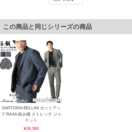
■サイズ表
サイズ/肩幅/袖丈/胸囲/着丈
2L/50/62/124/74
3L/52/63/130/76
この商品と同じシリーズの商品
4L/54/64/136/78
5L/56/65/142/80
6L/58/66/148/82
単位はcm
※【返品交換について】
返品交換希望の方は、商品到着後1週間以内にご連絡ください。
下着(肌着)やワイシャツは商品の性質上、返品交換不可とさせて頂いております。予め
ご了承くださいませ。
※【ボトムの裾上げをご希望の場合】
裾上げ料金は500円+税となります。
備考欄に股下●cmとご記入下さい。（裾上げ無料対象商品は1本につき税込6,000円以
上の品が対象。1本5,999円以下の商品は有料（500円+税）となります。）
出荷まで約1週間～20日間程お時間を頂く場合がございます。
尚、裾上げした商品は返品・交換不可となりますので、予めご了承下さい。
一部、お直しに対応出来ない商品がございます。(例：裾にファスナーや調節ひもが付
SARTORIA BELLINI セットアッ
いている、極端なデザインが施されている等)
プ RAXA 絡み織 ストレッチ ジャ
※商品によって若干のサイズの誤差がございます。また、お客様がご使用の環境（コ
ケット
ンピュータ画面）によって、商品の色味が若干異なる場合がございます。予めご了承
ください。
¥28,380
※当店での掲載商品は、実店鋪と在庫を共用しておりますので店頭での売り違い、店