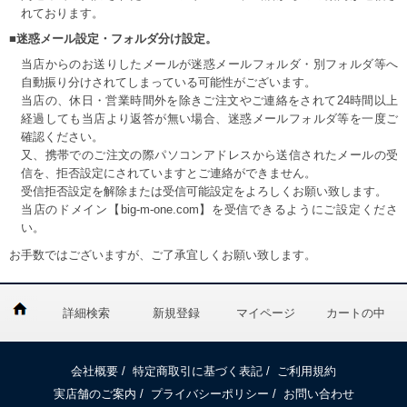
れております。
■迷惑メール設定・フォルダ分け設定。
当店からのお送りしたメールが迷惑メールフォルダ・別フォルダ等へ
自動振り分けされてしまっている可能性がございます。
当店の、休日・営業時間外を除きご注文やご連絡をされて24時間以上
経過しても当店より返答が無い場合、迷惑メールフォルダ等を一度ご
確認ください。
又、携帯でのご注文の際パソコンアドレスから送信されたメールの受
信を、拒否設定にされていますとご連絡ができません。
受信拒否設定を解除または受信可能設定をよろしくお願い致します。
当店のドメイン【big-m-one.com】を受信できるようにご設定くださ
い。
お手数ではございますが、ご了承宜しくお願い致します。
詳細検索
新規登録
マイページ
カートの中
会社概要
/
特定商取引に基づく表記
/
ご利用規約
実店舗のご案内
/
プライバシーポリシー
/
お問い合わせ