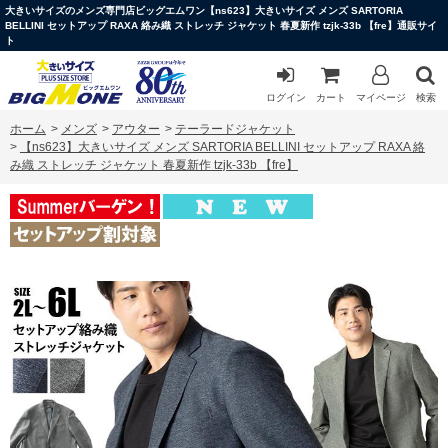
大きいサイズのメンズ専門店ビッグエムワン【ns623】大きいサイズ メンズ SARTORIA
BELLINI セットアップ RAXA 絡み織 ストレッチ ジャケット 春夏新作 tzjk-33b 【fre】通販サイ
ト
ログイン
カート
マイページ
検索
ホーム
>
メンズ
>
アウター
>
テーラードジャケット
>
【ns623】大きいサイズ メンズ SARTORIA BELLINI セットアップ RAXA 絡
み織 ストレッチ ジャケット 春夏新作 tzjk-33b 【fre】