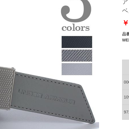
ア
ベ
￥
品
W
0
1
9