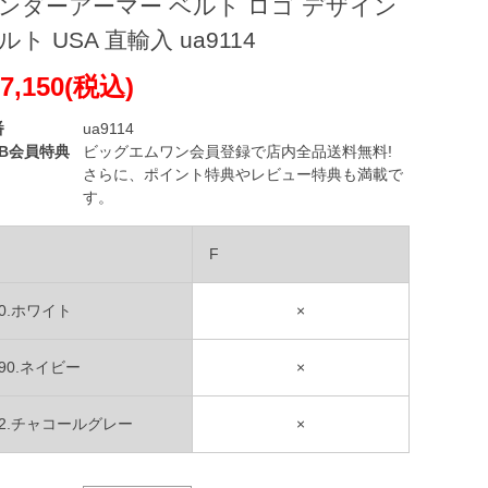
ンダーアーマー ベルト ロゴ デザイン
ルト USA 直輸入 ua9114
7,150(税込)
番
ua9114
EB会員特典
ビッグエムワン会員登録で店内全品送料無料!
さらに、ポイント特典やレビュー特典も満載で
す。
F
00.ホワイト
×
090.ネイビー
×
72.チャコールグレー
×