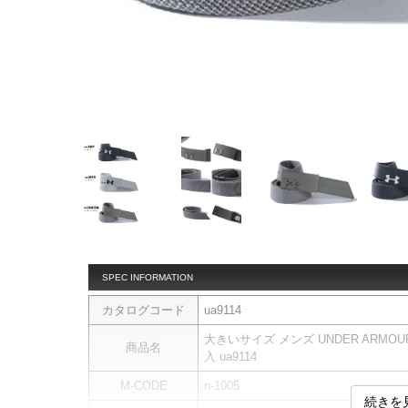
SPEC INFORMATION
カタログコード
ua9114
大きいサイズ メンズ UNDER ARMO
商品名
入 ua9114
M-CODE
n-1005
続きを