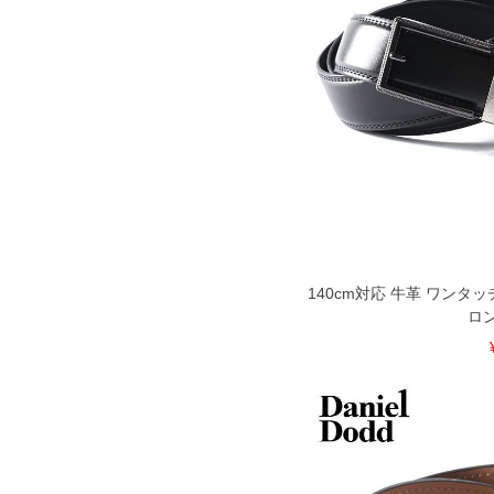
1本5,999円以下の商品は有料（500円+
出荷まで約1週間～20日間程お時間を頂
尚、裾上げした商品は返品・交換不可と
一部、お直しに対応出来ない商品がござい
端なデザインが施されている等)
※【返品交換について】
返品交換希望の方は、商品到着後1週間以
下着(肌着)やワイシャツは商品の性質上
いませ。
ITEM INTRODUCTION
140cm対応 牛革 ワンタ
ロ