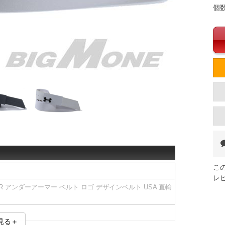
個
こ
レ
UR アンダーアーマー ベルト ロゴ デザインベルト USA 直輸
見る＋