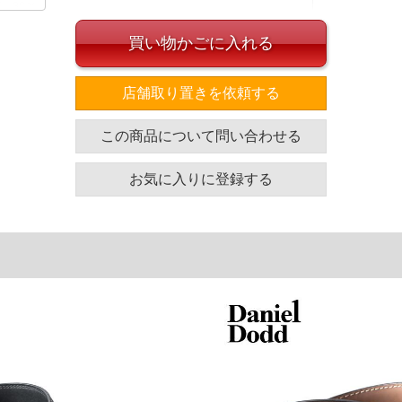
ー30％
ル】
買い物かごに入れる
店舗取り置きを依頼する
イズ
この商品について問い合わせる
対応可能長さ
幅
117
3.5
お気に入りに登録する
単位はcm
ざいます。また、お客様がご使用の環境（コンピュータ画
場合がございます。予めご了承ください。
タグのサイズ表記と異なる場合があります。お取り扱い前に
共用しておりますので店頭での売り違い、店舗からのお取り
してしまう場合がございます。そのようなことがない様最大
速やかにご連絡させて頂きますので予めご了承ください。
げ無料対象商品は1本につき税込6,000円以上の品が対象。