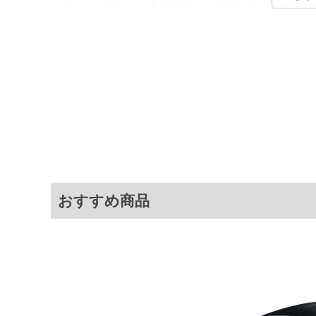
素材
エラスティック70% フルグレインレザ
カラー展開
【ネイビー】【ホワイト】【チャコー
サイズ展開
【F】
サ
サイズ
F
※商品によって若干のサイズの誤差がご
面）によって、商品の色味が若干異なる
おすすめ商品
※上記サイズが実際の商品に付いている
商品付属タグの記載もご確認下さい。
※当店での掲載商品は、実店鋪と在庫を
寄せ等により、お客様にご迷惑をお掛け
限に努めておりますが、もしあった場合
※【ボトムの裾上げをご希望の場合】
裾上げ料金は500円+税となります。
ご注意
備考欄に股下●cmとご記入下さい。（裾上