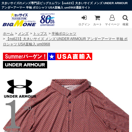
大きいサイズのメンズ専門店ビッグエムワン【ns623】大きいサイズ メンズ UNDER ARMOUR
アンダーアーマー 半袖 ポロシャツ USA直輸入 um0968通販サイト
ログイン
カート
マイページ
検索
ホーム
>
メンズ
>
トップス
>
半袖ポロシャツ
>
【ns623】大きいサイズ メンズ UNDER ARMOUR アンダーアーマー 半袖 ポ
ロシャツ USA直輸入 um0968