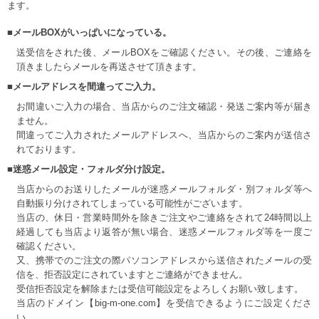
ます。
■メールBOXがいっぱいになっている。
送受信をされた後、メールBOXをご確認ください。その後、ご連絡を
頂きましたらメールを再送させて頂きます。
■メールアドレスを間違ってご入力。
お間違いご入力の場合、当店からのご注文確認・発送ご案内等が届き
ません。
間違ってご入力されたメールアドレスへ、当店からのご案内が送信さ
れております。
■迷惑メール設定・フォルダ分け設定。
当店からのお送りしたメールが迷惑メールフォルダ・別フォルダ等へ
自動振り分けされてしまっている可能性がございます。
当店の、休日・営業時間外を除きご注文やご連絡をされて24時間以上
経過しても当店より返答が無い場合、迷惑メールフォルダ等を一度ご
確認ください。
又、携帯でのご注文の際パソコンアドレスから送信されたメールの受
信を、拒否設定にされていますとご連絡ができません。
受信拒否設定を解除または受信可能設定をよろしくお願い致します。
当店のドメイン【big-m-one.com】を受信できるようにご設定くださ
い。