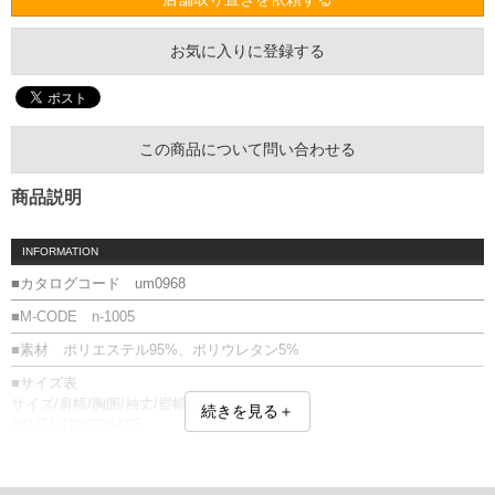
お気に入りに登録する
この商品について問い合わせる
商品説明
INFORMATION
■カタログコード um0968
■M-CODE n-1005
■素材 ポリエステル95%、ポリウレタン5%
■サイズ表
サイズ/肩幅/胸囲/袖丈/裾幅/着丈
続きを見る＋
2XL/51/128/27/64/75
単位はcm
※【返品交換について】