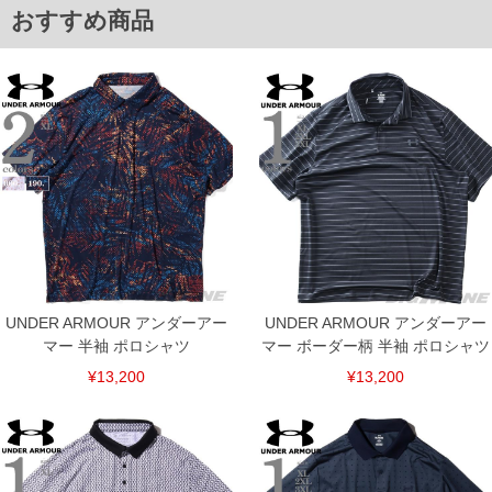
返品交換希望の方は、商品到着後1週間以内にご連絡ください。
おすすめ商品
下着(肌着)やワイシャツは商品の性質上、返品交換不可とさせて頂いております。予め
ご了承くださいませ。
※【ボトムの裾上げをご希望の場合】
裾上げ料金は500円+税となります。
備考欄に股下●cmとご記入下さい。（裾上げ無料対象商品は1本につき税込6,000円以
上の品が対象。1本5,999円以下の商品は有料（500円+税）となります。）
出荷まで約1週間～20日間程お時間を頂く場合がございます。
尚、裾上げした商品は返品・交換不可となりますので、予めご了承下さい。
一部、お直しに対応出来ない商品がございます。(例：裾にファスナーや調節ひもが付
いている、極端なデザインが施されている等)
※商品によって若干のサイズの誤差がございます。また、お客様がご使用の環境（コ
ンピュータ画面）によって、商品の色味が若干異なる場合がございます。予めご了承
ください。
※当店での掲載商品は、実店鋪と在庫を共用しておりますので店頭での売り違い、店
舗からのお取り寄せ等により、お客様にご迷惑をお掛けしてしまう場合がございま
す。そのようなことがない様最大限に努めておりますが、もしあった場合速やかにご
UNDER ARMOUR アンダーアー
UNDER ARMOUR アンダーアー
連絡させて頂きますので予めご了承ください。
マー 半袖 ポロシャツ
マー ボーダー柄 半袖 ポロシャツ
ITEM INTRODUCTION
¥13,200
¥13,200