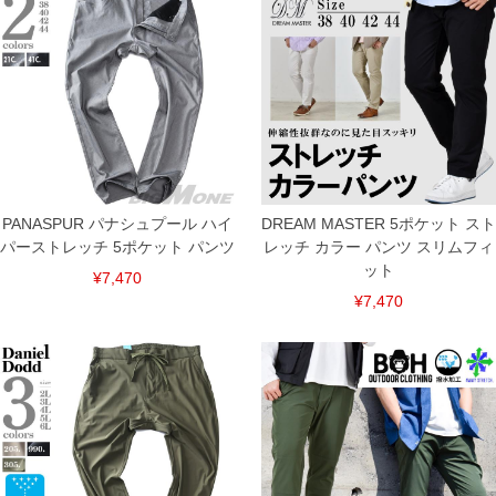
8L/126～146/160/47.5/65/35
単位はcm
※【返品交換について】
返品交換希望の方は、商品到着後1週間以内にご連絡ください。
下着(肌着)やワイシャツは商品の性質上、返品交換不可とさせて頂いております。予め
ご了承くださいませ。
※【ボトムの裾上げをご希望の場合】
裾上げ料金は500円+税となります。
備考欄に股下●cmとご記入下さい。（裾上げ無料対象商品は1本につき税込6,000円以
上の品が対象。1本5,999円以下の商品は有料（500円+税）となります。）
出荷まで約1週間～20日間程お時間を頂く場合がございます。
PANASPUR パナシュプール ハイ
DREAM MASTER 5ポケット スト
尚、裾上げした商品は返品・交換不可となりますので、予めご了承下さい。
パーストレッチ 5ポケット パンツ
レッチ カラー パンツ スリムフィ
一部、お直しに対応出来ない商品がございます。(例：裾にファスナーや調節ひもが付
いている、極端なデザインが施されている等)
ット
¥7,470
※商品によって若干のサイズの誤差がございます。また、お客様がご使用の環境（コ
¥7,470
ンピュータ画面）によって、商品の色味が若干異なる場合がございます。予めご了承
ください。
※当店での掲載商品は、実店鋪と在庫を共用しておりますので店頭での売り違い、店
舗からのお取り寄せ等により、お客様にご迷惑をお掛けしてしまう場合がございま
す。そのようなことがない様最大限に努めておりますが、もしあった場合速やかにご
連絡させて頂きますので予めご了承ください。
ITEM INTRODUCTION