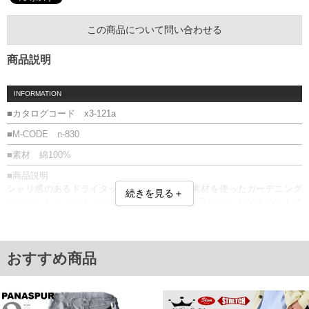
この商品について問い合わせる
商品説明
INFORMATION
■カタログコード x3-121a
■M-CODE n-830
■素材 綿100%
■商品説明
シャリ感のあるドライタッチなシャンブレー素材を使ったガーデニング
続きを見る＋
パンツ。ちょっとした小物も収納できる大き目ポケットがポイントで
す。
■サイズ表
サイズ/ウエスト/ヒップ/渡幅/股下/股上
おすすめ商品
3L/86～106/120/39.5/65/31
4L/96～116/130/41.5/65/32
5L/106～126/140/43.5/65/33
6L/116～136/150/45.5/65/34