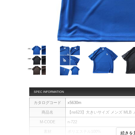
SPEC INFORMATION
カタログコード
x5630m
商品名
【ns623】大きいサイズ メンズ MLB 
M-CODE
n-722
素材
ポリエステル100%
続きを