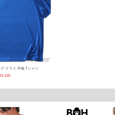
げ無料対象商品は1本につき税込6,000円以上の品が対象。
税）となります。）
く場合がございます。
なりますので、予めご了承下さい。
ます。(例：裾にファスナーや調節ひもが付いている、極
内にご連絡ください。
、返品交換不可とさせて頂いております。予めご了承くださ
ーグ ドライ 半袖 Tシャツ
¥3,120