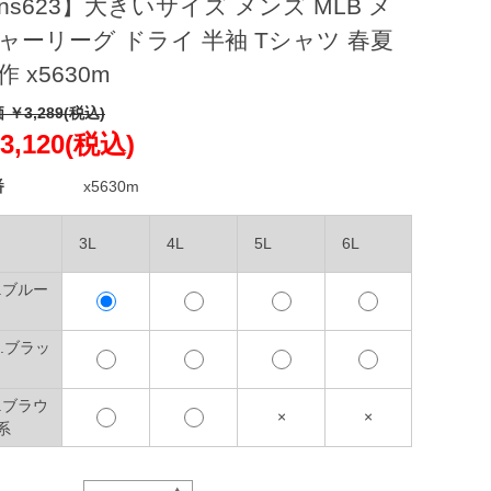
ns623】大きいサイズ メンズ MLB メ
ャーリーグ ドライ 半袖 Tシャツ 春夏
作 x5630m
 ￥3,289(税込)
3,120(税込)
番
x5630m
3L
4L
5L
6L
5.ブルー
9.ブラッ
5.ブラウ
×
×
系