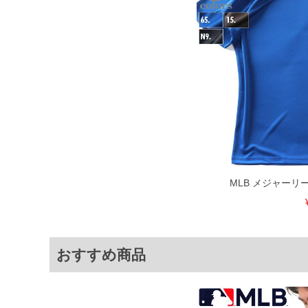
※【ボトムの裾上げをご希望の場合】
裾上げ料金は500円+税となります。
ご注意
備考欄に股下●cmとご記入下さい。（裾上
1本5,999円以下の商品は有料（500円+
出荷まで約1週間～20日間程お時間を頂
尚、裾上げした商品は返品・交換不可と
一部、お直しに対応出来ない商品がござい
端なデザインが施されている等)
※【返品交換について】
返品交換希望の方は、商品到着後1週間以
下着(肌着)やワイシャツは商品の性質上
いませ。
MLB メジャーリ
ITEM INTRODUCTION
おすすめ商品