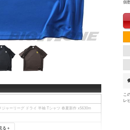
個
こ
レ
メジャーリーグ ドライ 半袖 Tシャツ 春夏新作 x5630m
見る＋