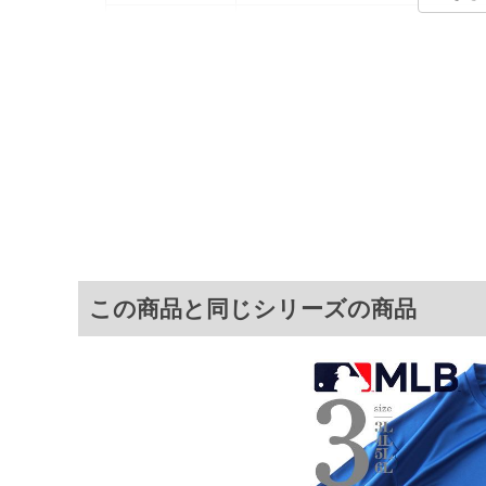
カラー展開
【ブルー】【ブラック】【ブラウン】
サイズ展開
【3L】【4L】【5L】【6L】
サ
サイズ
肩幅
3L
58
4L
60
5L
62
6L
64
この商品と同じシリーズの商品
※商品によって若干のサイズの誤差がご
面）によって、商品の色味が若干異なる
※上記サイズが実際の商品に付いている
商品付属タグの記載もご確認下さい。
※当店での掲載商品は、実店鋪と在庫を
寄せ等により、お客様にご迷惑をお掛け
限に努めておりますが、もしあった場合