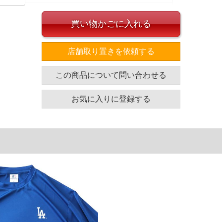
買い物かごに入れる
イズ
店舗取り置きを依頼する
袖丈
胸囲
着丈
この商品について問い合わせる
24
128
78
25
134
80
お気に入りに登録する
26
140
82
27
146
84
単位はcm
ざいます。また、お客様がご使用の環境（コンピュータ画
場合がございます。予めご了承ください。
タグのサイズ表記と異なる場合があります。お取り扱い前に
共用しておりますので店頭での売り違い、店舗からのお取り
してしまう場合がございます。そのようなことがない様最大
速やかにご連絡させて頂きますので予めご了承ください。