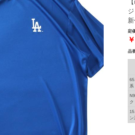
【
ジ
新
定価
￥
品
6
系
N
ク
1
ン