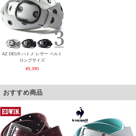
出荷まで約1週間～20日間程お時間を頂く場合がございます。
尚、裾上げした商品は返品・交換不可となりますので、予めご了承下さい。
一部、お直しに対応出来ない商品がございます。(例：裾にファスナーや調節ひもが付
いている、極端なデザインが施されている等)
※商品によって若干のサイズの誤差がございます。また、お客様がご使用の環境（コ
ンピュータ画面）によって、商品の色味が若干異なる場合がございます。予めご了承
ください。
※当店での掲載商品は、実店鋪と在庫を共用しておりますので店頭での売り違い、店
舗からのお取り寄せ等により、お客様にご迷惑をお掛けしてしまう場合がございま
す。そのようなことがない様最大限に努めておりますが、もしあった場合速やかにご
AZ DEUX ハトメ レザー ベルト
連絡させて頂きますので予めご了承ください。
ロングサイズ
ITEM INTRODUCTION
¥5,390
おすすめ商品