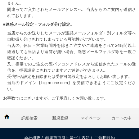
ません。
間違ってご入力されたメールアドレスへ、当店からのご案内が送信さ
れております。
■迷惑メール設定・フォルダ分け設定。
当店からのお送りしたメールが迷惑メールフォルダ・別フォルダ等へ
自動振り分けされてしまっている可能性がございます。
当店の、休日・営業時間外を除きご注文やご連絡をされて24時間以上
経過しても当店より返答が無い場合、迷惑メールフォルダ等を一度ご
確認ください。
又、携帯でのご注文の際パソコンアドレスから送信されたメールの受
信を、拒否設定にされていますとご連絡ができません。
受信拒否設定を解除または受信可能設定をよろしくお願い致します。
当店のドメイン【big-m-one.com】を受信できるようにご設定くださ
い。
お手数ではございますが、ご了承宜しくお願い致します。
詳細検索
新規登録
マイページ
カートの中
会社概要
/
特定商取引に基づく表記
/
ご利用規約