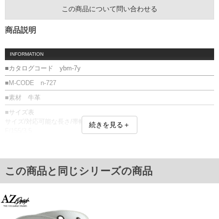
この商品について問い合わせる
商品説明
INFORMATION
■カタログコード ybm-7y
■M-CODE n-727
■素材 牛革
■サイズ表
サイズ/対応可能な長さ/帯幅
続きを見る＋
F/155/3.5
単位はcm
※【返品交換について】
返品交換希望の方は、商品到着後1週間以内にご連絡ください。
この商品と同じシリーズの商品
下着(肌着)やワイシャツは商品の性質上、返品交換不可とさせて頂いております。予め
ご了承くださいませ。
※【ボトムの裾上げをご希望の場合】
裾上げ料金は500円+税となります。
備考欄に股下●cmとご記入下さい。（裾上げ無料対象商品は1本につき税込6,000円以
上の品が対象。1本5,999円以下の商品は有料（500円+税）となります。）