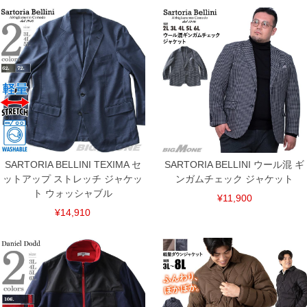
※【返品交換について】
返品交換希望の方は、商品到着後1週間以内にご連絡ください。
下着(肌着)やワイシャツは商品の性質上、返品交換不可とさせて頂いております。予め
ご了承くださいませ。
※【ボトムの裾上げをご希望の場合】
裾上げ料金は500円+税となります。
備考欄に股下●cmとご記入下さい。（裾上げ無料対象商品は1本につき税込6,000円以
上の品が対象。1本5,999円以下の商品は有料（500円+税）となります。）
出荷まで約1週間～20日間程お時間を頂く場合がございます。
尚、裾上げした商品は返品・交換不可となりますので、予めご了承下さい。
一部、お直しに対応出来ない商品がございます。(例：裾にファスナーや調節ひもが付
いている、極端なデザインが施されている等)
SARTORIA BELLINI TEXIMA セ
SARTORIA BELLINI ウール混 ギ
※商品によって若干のサイズの誤差がございます。また、お客様がご使用の環境（コ
ンピュータ画面）によって、商品の色味が若干異なる場合がございます。予めご了承
ットアップ ストレッチ ジャケッ
ンガムチェック ジャケット
ください。
ト ウォッシャブル
※当店での掲載商品は、実店鋪と在庫を共用しておりますので店頭での売り違い、店
¥11,900
舗からのお取り寄せ等により、お客様にご迷惑をお掛けしてしまう場合がございま
¥14,910
す。そのようなことがない様最大限に努めておりますが、もしあった場合速やかにご
連絡させて頂きますので予めご了承ください。
ITEM INTRODUCTION