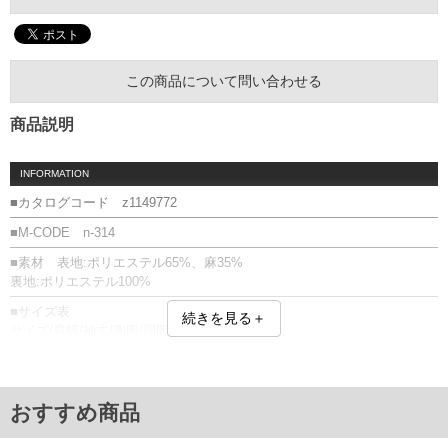
この商品について問い合わせる
商品説明
INFORMATION
■カタログコード z1149772
■M-CODE n-314
■素材 表地:ポリエステル65%、麻35%
裏地:ポリエステル100%
■サイズ表
続きを見る＋
サイズ/肩幅/袖丈/胸囲/胴囲/着丈
2L/50/62/124/116/73
3L/52/63/130/122/75
4L/54/64/136/128/77
5L/56/65/142/134/79
おすすめ商品
6L/58/66/148/140/81
単位はcm