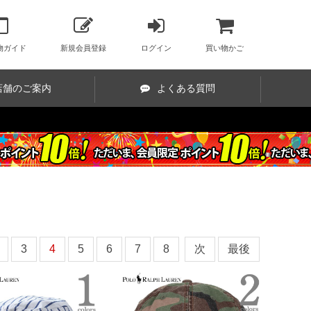
物ガイド
新規会員登録
ログイン
買い物かご
店舗のご案内
よくある質問
3
4
5
6
7
8
次
最後