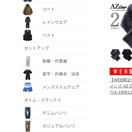
コート
レインウエア
ベスト
セットアップ
制服・作業服
甚平・作務衣・浴衣
【WEB限
メンズ AZ 
メンズスイムウェア
714-19061
ボトム・スラックス
デニムパンツ
カジュアルパンツ