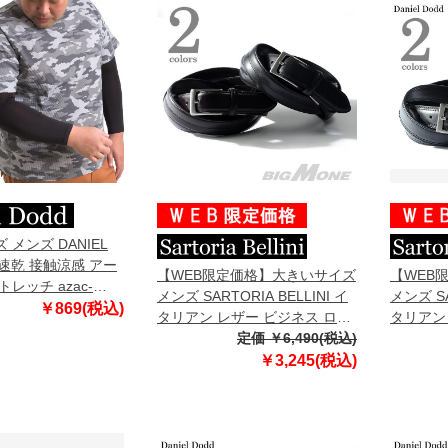
メンズ DANIEL
汗速乾 接触涼感 アー
【WEB限定価格】大きいサイズ
【WEB
レッチ azac-
メンズ SARTORIA BELLINI イ
メンズ SA
￥869(税込)
タリアン レザー ビジネス ロン
タリアン
グベルト ロングサイズ azbl-
定価 ￥6,490(税込)
グベルト 
039l
040l
￥3,245(税込)