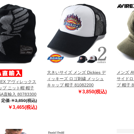
大きいサイズ メンズ Dickies デ
メンズ A
ィッキーズ ロゴ刺繍 メッシュ
サイドロ
IREX アヴィレックス
キャップ 帽子 81082200
プ 帽子 8
プ ニット帽 帽子
￥3,850(税込)
A直輸入 80783300
定価 ￥3,850(税込)
￥3,465(税込)