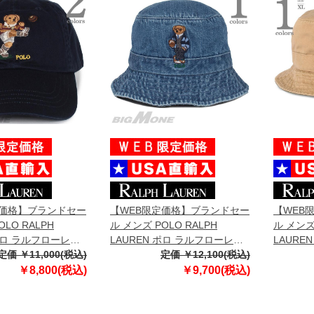
定価格】ブランドセー
【WEB限定価格】ブランドセー
【WEB
OLO RALPH
ル メンズ POLO RALPH
ル メンズ 
 ポロ ラルフローレン
LAUREN ポロ ラルフローレン
LAURE
ースボール キャッ
定価 ￥11,000(税込)
ロゴ刺繍 デニム ハット 帽子
定価 ￥12,100(税込)
刺繍入 ハ
直輸入 710780290
USA直輸入 710780291
7107872
￥8,800(税込)
￥9,700(税込)