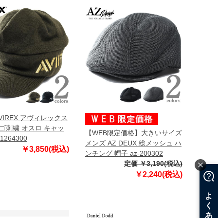
VIREX アヴィレックス
ゴ刺繍 オスロ キャッ
【WEB限定価格】大きいサイズ
1264300
メンズ AZ DEUX 総メッシュ ハ
￥3,850(税込)
ンチング 帽子 az-200302
定価 ￥3,190(税込)
￥2,240(税込)