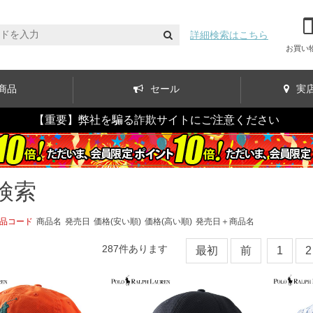
詳細検索はこちら
お買い
商品
セール
実
【重要】弊社を騙る詐欺サイトにご注意ください
検索
品コード
商品名
発売日
価格(安い順)
価格(高い順)
発売日＋商品名
287
件あります
最初
前
1
2