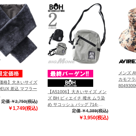
メンズ A
カモフラ
定価格】大きいサイズ
8049300
DEUX 差込 マフラー
【AS1006】大きいサイズ メン
1
ズ BH ビィエイチ 撥水 ムラ染
定価 ￥2,750(税込)
め サコッシュ バッグ 714-
￥1,749(税込)
239031
定価 ￥4,389(税込)
￥3,950(税込)