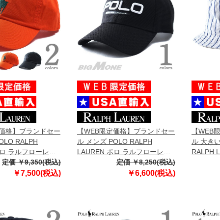
定価格】ブランドセー
【WEB限定価格】ブランドセー
【WEB
OLO RALPH
ル メンズ POLO RALPH
ル 大きい
 ポロ ラルフローレン
LAUREN ポロ ラルフローレン
RALPH
 ロゴ キャップ 帽
定価 ￥9,350(税込)
ロゴ キャップ 帽子 USA直輸入
定価 ￥8,250(税込)
ーレン 
 710673584
710673613
ット 帽子
￥7,500(税込)
￥6,600(税込)
7107418