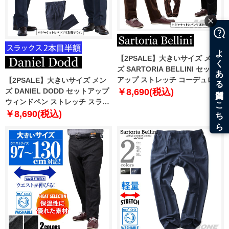
【2PSALE】大きいサイズ メン
ズ SARTORIA BELLINI セット
アップ ストレッチ コーデュロイ
【2PSALE】大きいサイズ メン
パンツ 522001
ズ DANIEL DODD セットアップ
￥8,690(税込)
ウィンドペン ストレッチ スラッ
クス az46w19p4988
￥8,690(税込)