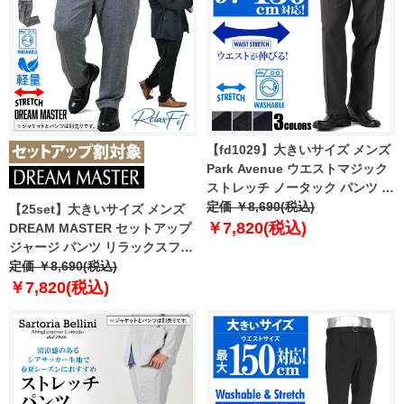
【fd1029】大きいサイズ メンズ
Park Avenue ウエストマジック
ストレッチ ノータック パンツ ス
ラックス ウォッシャブル 120-
定価 ￥8,690(税込)
【25set】大きいサイズ メンズ
15802 【t2502】
￥7,820(税込)
DREAM MASTER セットアップ
ジャージ パンツ リラックスフィ
ット ストレッチ 軽量 ウォッシャ
定価 ￥8,690(税込)
ブル イージーケア ライフスーツ
￥7,820(税込)
azw24232-sp