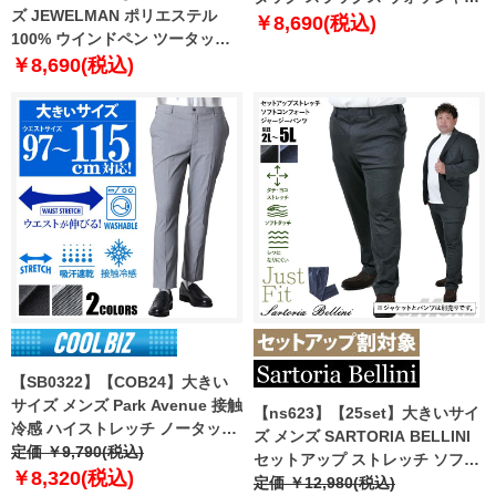
ズ JEWELMAN ポリエステル
ル 3787
￥8,690(税込)
100% ウインドペン ツータック
スラックス ウォッシャブル 2785
￥8,690(税込)
【SB0322】【COB24】大きい
サイズ メンズ Park Avenue 接触
【ns623】【25set】大きいサイ
冷感 ハイストレッチ ノータック
ズ メンズ SARTORIA BELLINI
パンツ スラックス 吸汗速乾 ウォ
定価 ￥9,790(税込)
セットアップ ストレッチ ソフト
ッシャブル 120-14603
￥8,320(税込)
コンフォートジャージー パンツ
定価 ￥12,980(税込)