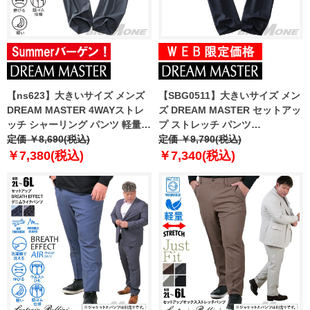
【ns623】大きいサイズ メンズ
【SBG0511】大きいサイズ メン
DREAM MASTER 4WAYストレ
ズ DREAM MASTER セットアッ
ッチ シャーリング パンツ 軽量
プ ストレッチ パンツ
ウォッシャブル 消臭抗菌
定価 ￥8,690(税込)
dm2232pw-se
定価 ￥9,790(税込)
azs2535-sps
￥7,380(税込)
￥7,340(税込)