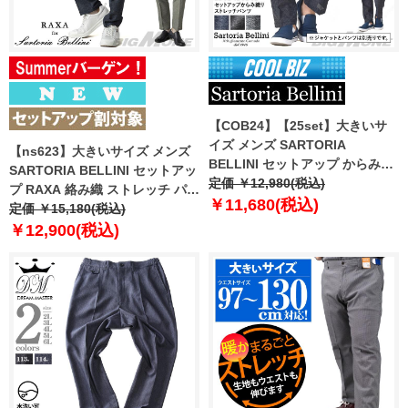
【COB24】【25set】大きいサ
イズ メンズ SARTORIA
【ns623】大きいサイズ メンズ
BELLINI セットアップ からみ織
SARTORIA BELLINI セットアッ
り ストレッチ パンツ 軽量 防シ
定価 ￥12,980(税込)
プ RAXA 絡み織 ストレッチ パン
ワ 高通気 tzpt-1b
￥11,680(税込)
ツ 春夏新作 tzpt-33b 【fre】
定価 ￥15,180(税込)
￥12,900(税込)