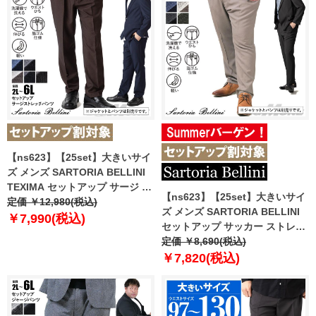
【ns623】【25set】大きいサイ
ズ メンズ SARTORIA BELLINI
TEXIMA セットアップ サージ ス
【ns623】【25set】大きいサイ
トレッチ パンツ 軽量 ウォッシャ
定価 ￥12,980(税込)
ズ メンズ SARTORIA BELLINI
ブル スマリラ 52870b-pt
￥7,990(税込)
セットアップ サッカー ストレッ
【t2502】
チ パンツ 軽量 ウォッシャブル
定価 ￥8,690(税込)
スマリラ azps2518-se1 【fre】
￥7,820(税込)