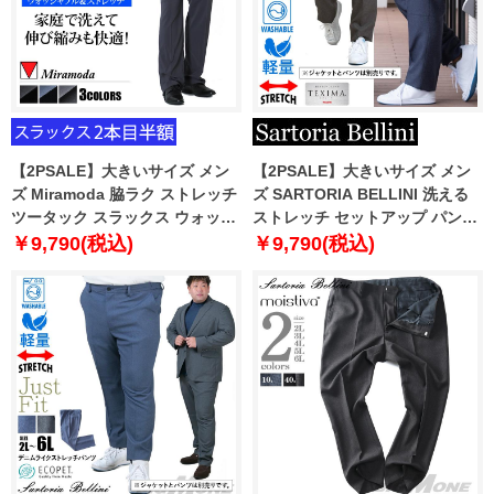
【2PSALE】大きいサイズ メン
【2PSALE】大きいサイズ メン
ズ Miramoda 脇ラク ストレッチ
ズ SARTORIA BELLINI 洗える
ツータック スラックス ウォッシ
ストレッチ セットアップ パンツ
ャブル ズボン ボトムス ビジネス
スラックス 軽量 z125-076b
￥9,790(税込)
￥9,790(税込)
パンツ 2783