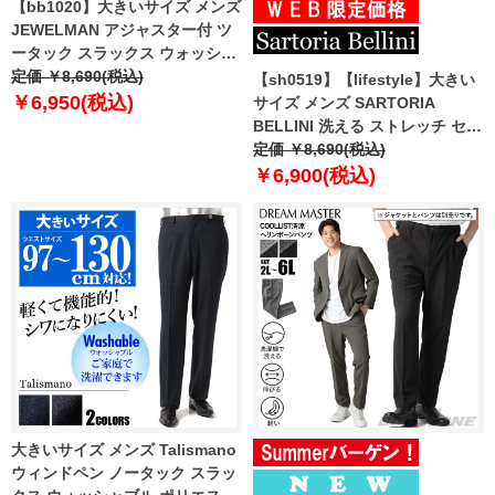
【bb1020】大きいサイズ メンズ
JEWELMAN アジャスター付 ツ
ータック スラックス ウォッシャ
ブル 20800
定価 ￥8,690(税込)
【sh0519】【lifestyle】大きい
￥6,950(税込)
サイズ メンズ SARTORIA
BELLINI 洗える ストレッチ セッ
トアップ パンツ スラックス 軽量
定価 ￥8,690(税込)
azps2287-c1
￥6,900(税込)
大きいサイズ メンズ Talismano
ウィンドペン ノータック スラッ