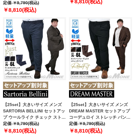
スマリラ azw2518-sp2
￥8,810(税込)
ストレッチ パンツ 軽量 ウォッシ
定価 ￥9,790(税込)
【t2503】
ャブル イージーケア azps2418-
￥8,810(税込)
se
【25set】大きいサイズ メンズ
【25set】大きいサイズ メンズ
SARTORIA BELLINI セットアッ
DREAM MASTER セットアップ
プ ウールライク チェック ストレ
コーデュロイ ストレッチ パンツ
ッチ パンツ ジャストフィット 軽
定価 ￥9,790(税込)
リラックスフィット 軽量 ウォッ
定価 ￥9,790(税込)
量 ウォッシャブル イージーケア
シャブル イージーケア ライフス
￥8,810(税込)
￥8,810(税込)