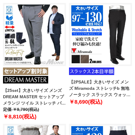
ライフスーツ azw24236-sp
ーツ azw24234-sp
【2PSALE】大きいサイズ メン
ズ Miramoda ストレッチb 無地
【25set】大きいサイズ メンズ
ノータック スラックス ウォッシ
DREAM MASTER セットアップ
ャブル ズボン ボトムス ビジネス
￥8,690(税込)
メランジ ツイル ストレッチ パン
パンツ 2787
ツ リラックスフィット 軽量 ウォ
定価 ￥9,790(税込)
ッシャブル イージーケア ライフ
￥8,810(税込)
スーツ azw24233-sp