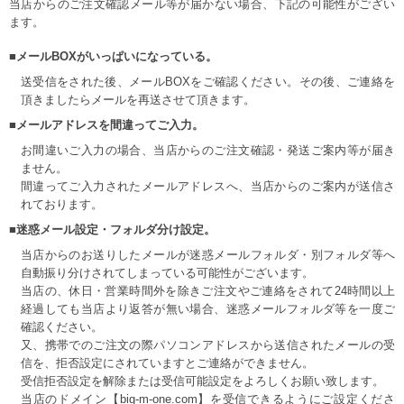
当店からのご注文確認メール等が届かない場合、下記の可能性がござい
ます。
■メールBOXがいっぱいになっている。
送受信をされた後、メールBOXをご確認ください。その後、ご連絡を
頂きましたらメールを再送させて頂きます。
■メールアドレスを間違ってご入力。
お間違いご入力の場合、当店からのご注文確認・発送ご案内等が届き
ません。
間違ってご入力されたメールアドレスへ、当店からのご案内が送信さ
れております。
■迷惑メール設定・フォルダ分け設定。
当店からのお送りしたメールが迷惑メールフォルダ・別フォルダ等へ
自動振り分けされてしまっている可能性がございます。
当店の、休日・営業時間外を除きご注文やご連絡をされて24時間以上
経過しても当店より返答が無い場合、迷惑メールフォルダ等を一度ご
確認ください。
又、携帯でのご注文の際パソコンアドレスから送信されたメールの受
信を、拒否設定にされていますとご連絡ができません。
受信拒否設定を解除または受信可能設定をよろしくお願い致します。
当店のドメイン【big-m-one.com】を受信できるようにご設定くださ