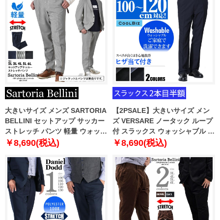
大きいサイズ メンズ SARTORIA
【2PSALE】大きいサイズ メン
BELLINI セットアップ サッカー
ズ VERSARE ノータック ループ
ストレッチ パンツ 軽量 ウォッシ
付 スラックス ウォッシャブル ヒ
ャブル イージーケア azps2399-
ザ当て付き 3617
￥8,690(税込)
￥8,690(税込)
se1