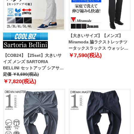
【大きいサイズ】【メンズ】
Miramoda 脇ラクストレッチツ
ータックスラックス ウォッシャ
ブル 日本製生地使用 3923
￥7,590(税込)
【COB24】【25set】大きいサ
イズ メンズ SARTORIA
BELLINI セットアップ シアサッ
カー ストレッチ パンツ 軽量 ウ
定価 ￥8,690(税込)
ォッシャブル イージーケア
￥7,820(税込)
azps2418-se1