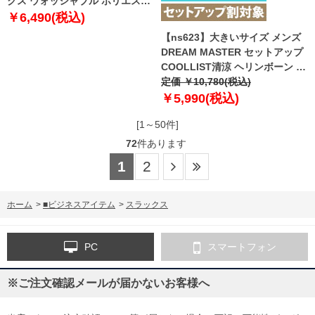
クス ウォッシャブル ポリエステ
ル100% 2786
￥6,490(税込)
【ns623】大きいサイズ メンズ
DREAM MASTER セットアップ
COOLLIST清涼 ヘリンボーン ス
トレッチ パンツ 軽量 ウォッシャ
定価 ￥10,780(税込)
ブル スマリラ 春夏新作
￥5,990(税込)
azs26181-sp 【fre】
[1～50件]
72
件あります
1
2
ホーム
>
■ビジネスアイテム
>
スラックス
PC
スマートフォン
※ご注文確認メールが届かないお客様へ