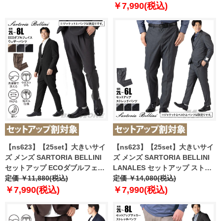
ジャストフィット tzpt-2b
￥7,990(税込)
【ns623】【25set】大きいサイ
【ns623】【25set】大きいサイ
ズ メンズ SARTORIA BELLINI
ズ メンズ SARTORIA BELLINI
セットアップ ECOダブルフェイ
LANALES セットアップ ストレ
スウェザー ストレッチ パンツ 軽
定価 ￥11,880(税込)
ッチ パンツ スマリラ mw-lan-
定価 ￥14,080(税込)
量 ウォッシャブル スマリラ
pt-l 【t2502】
￥7,990(税込)
￥7,990(税込)
azw2523-sp1 【t2502】