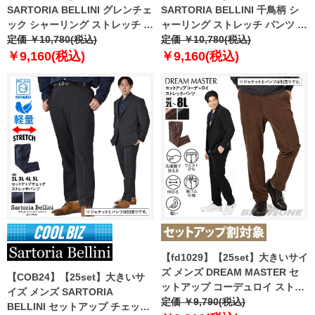
SARTORIA BELLINI グレンチェ
SARTORIA BELLINI 千鳥柄 シ
ック シャーリング ストレッチ パ
ャーリング ストレッチ パンツ 軽
ンツ 軽量 ウォッシャブル
定価 ￥10,780(税込)
量 ウォッシャブル スマリラ
定価 ￥10,780(税込)
azs25234-sps
azs25235-sps
￥9,160(税込)
￥9,160(税込)
【fd1029】【25set】大きいサイ
ズ メンズ DREAM MASTER セ
【COB24】【25set】大きいサ
ットアップ コーデュロイ ストレ
イズ メンズ SARTORIA
ッチ パンツ 軽量 ウォッシャブル
定価 ￥9,790(税込)
BELLINI セットアップ チェック