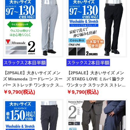
【2PSALE】大きいサイズ メン
【2PSALE】大きいサイズ メン
ズ Miramoda コードレーン スー
ズ STAEG LOVE ミルパ 脇ラク
パー ストレッチ ワンタック スラ
ワンタック スラックス ストレッ
ックス ズボン ボトムス ビジネス
チ ウォッシャブル 日本製生地
￥9,790(税込)
￥9,790(税込)
パンツ 3815
2318