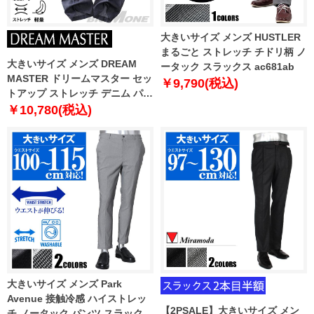
大きいサイズ メンズ HUSTLER
まるごと ストレッチ チドリ柄 ノ
大きいサイズ メンズ DREAM
ータック スラックス ac681ab
MASTER ドリームマスター セッ
￥9,790(税込)
トアップ ストレッチ デニム パン
ツ 軽量 ウォッシャブル
￥10,780(税込)
dm2307pw-se
大きいサイズ メンズ Park
Avenue 接触冷感 ハイストレッ
【2PSALE】大きいサイズ メン
チ ノータック パンツ スラックス