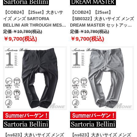
【COB24】【25set】大きいサ
【COB24】【25set】
イズ メンズ SARTORIA
【SB0322】大きいサイズ メンズ
BELLINI AIR THROUGH MESH
DREAM MASTER セットアップ
セットアップ ストレッチ パンツ
定価 ￥10,780(税込)
トロピカル 2WAYストレッチ パ
定価 ￥10,780(税込)
軽量 防シワ 高通気 ty-bre-pt-l
ンツ dm2423ps-se
￥9,700(税込)
￥9,700(税込)
【ns623】大きいサイズ メンズ
【ns623】大きいサイズ メンズ