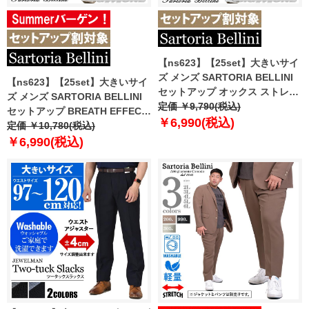
【ns623】【25set】大きいサイ
ズ メンズ SARTORIA BELLINI
【ns623】【25set】大きいサイ
セットアップ オックス ストレッ
ズ メンズ SARTORIA BELLINI
チ パンツ ジャストフィット 軽量
定価 ￥9,790(税込)
セットアップ BREATH EFFECT
ウォッシャブル イージーケア ラ
￥6,990(税込)
デニムライク ストレッチ パンツ
定価 ￥10,780(税込)
イフスーツ azw24235-sp
軽量 防シワ 高通気 ウォッシャブ
￥6,990(税込)
ル スマリラ ik-brede-pt-l