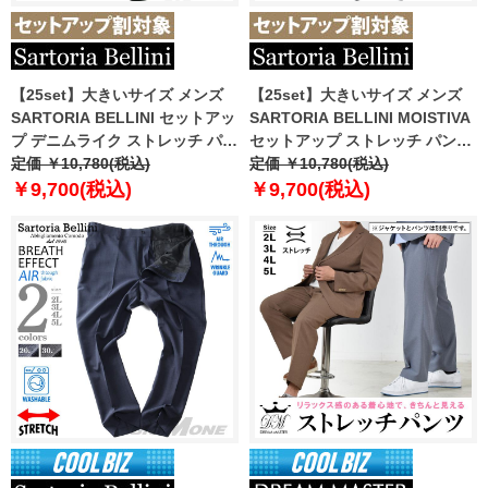
【25set】大きいサイズ メンズ
【25set】大きいサイズ メンズ
SARTORIA BELLINI セットアッ
SARTORIA BELLINI MOISTIVA
プ デニムライク ストレッチ パン
セットアップ ストレッチ パンツ
ツ ジャストフィット 軽量 ウォッ
定価 ￥10,780(税込)
滑らかな手触り シワになりにく
定価 ￥10,780(税込)
シャブル イージーケア ライフス
い ty-mois-pt-l
￥9,700(税込)
￥9,700(税込)
ーツ azw24237-sp