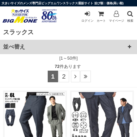
大きいサイズのメンズ専門店ビッグエムワンスラックス通販サイト 並び順：価格(高い順)
ログイン
カート
マイページ
検索
スラックス
並べ替え
[1～50件]
72
件あります
1
2