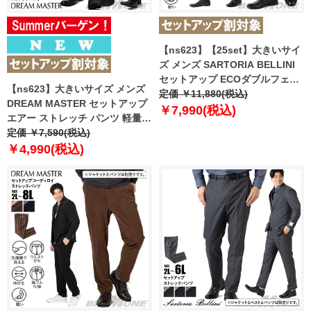
【ns623】【25set】大きいサイ
ズ メンズ SARTORIA BELLINI
セットアップ ECOダブルフェイ
【ns623】大きいサイズ メンズ
スウェザー ストレッチ パンツ 軽
定価 ￥11,880(税込)
DREAM MASTER セットアップ
量 ウォッシャブル スマリラ
￥7,990(税込)
エアー ストレッチ パンツ 軽量
azw2523-sp1 【t2502】
ウォッシャブル スマリラ 春夏新
定価 ￥7,590(税込)
作 azs26342-sp 【fre】
￥4,990(税込)