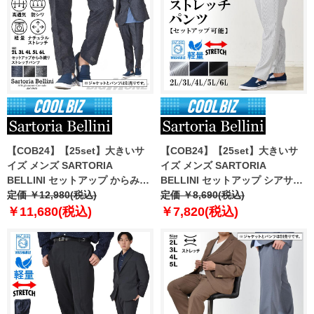
【COB24】【25set】大きいサ
【COB24】【25set】大きいサ
イズ メンズ SARTORIA
イズ メンズ SARTORIA
BELLINI セットアップ からみ織
BELLINI セットアップ シアサッ
り ストレッチ パンツ 軽量 防シ
定価 ￥12,980(税込)
カー ストレッチ パンツ 軽量 ウ
定価 ￥8,690(税込)
ワ 高通気 tzpt-1b
ォッシャブル イージーケア
￥11,680(税込)
￥7,820(税込)
azps2418-se1