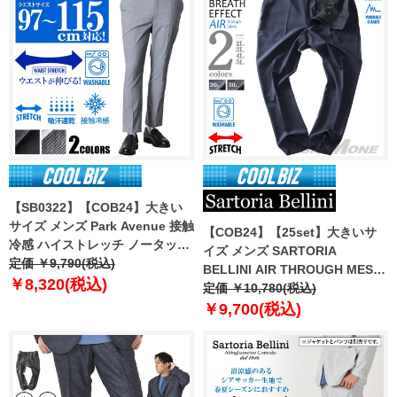
【SB0322】【COB24】大きい
サイズ メンズ Park Avenue 接触
【COB24】【25set】大きいサ
冷感 ハイストレッチ ノータック
イズ メンズ SARTORIA
パンツ スラックス 吸汗速乾 ウォ
定価 ￥9,790(税込)
BELLINI AIR THROUGH MESH
ッシャブル 120-14603
￥8,320(税込)
セットアップ ストレッチ パンツ
定価 ￥10,780(税込)
軽量 防シワ 高通気 ty-bre-pt-l
￥9,700(税込)