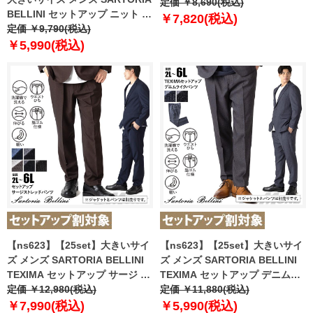
ラックス ウォッシャブル 120-
定価 ￥8,690(税込)
BELLINI セットアップ ニット ス
15802 【t2502】
￥7,820(税込)
トレッチ パンツ 軽量 ウォッシャ
定価 ￥9,790(税込)
ブル スマリラ azw2535-sp
￥5,990(税込)
【t2502】
【ns623】【25set】大きいサイ
【ns623】【25set】大きいサイ
ズ メンズ SARTORIA BELLINI
ズ メンズ SARTORIA BELLINI
TEXIMA セットアップ サージ ス
TEXIMA セットアップ デニムラ
トレッチ パンツ 軽量 ウォッシャ
定価 ￥12,980(税込)
イク ストレッチ パンツ 軽量 ウ
定価 ￥11,880(税込)
ブル スマリラ 52870b-pt
ォッシャブル スマリラ 52871b-
￥7,990(税込)
￥5,990(税込)