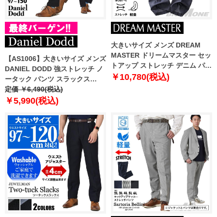
大きいサイズ メンズ DREAM
MASTER ドリームマスター セッ
【AS1006】大きいサイズ メンズ
トアップ ストレッチ デニム パン
DANIEL DODD 強ストレッチ ノ
ツ 軽量 ウォッシャブル
￥10,780(税込)
ータック パンツ スラックス
dm2307pw-se
azsl-230601
定価 ￥6,490(税込)
￥5,990(税込)