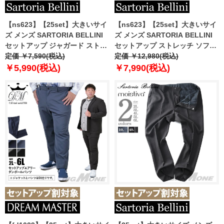
【ns623】【25set】大きいサイ
【ns623】【25set】大きいサイ
ズ メンズ SARTORIA BELLINI
ズ メンズ SARTORIA BELLINI
セットアップ ジャガード ストレ
セットアップ ストレッチ ソフト
ッチ パンツ ジャストフィット 軽
定価 ￥7,590(税込)
コンフォートジャージー パンツ
定価 ￥12,980(税込)
量 ウォッシャブル イージーケア
ジャストフィット tzpt-2b
￥5,990(税込)
￥7,990(税込)
ライフスーツ azw24359-sp