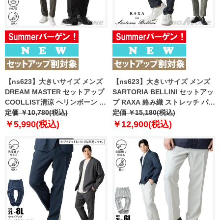
【ns623】大きいサイズ メンズ
【ns623】大きいサイズ メンズ
DREAM MASTER セットアップ
SARTORIA BELLINI セットアッ
COOLLIST清涼 ヘリンボーン ス
プ RAXA 絡み織 ストレッチ パン
トレッチ パンツ 軽量 ウォッシャ
定価 ￥10,780(税込)
ツ 春夏新作 tzpt-33b 【fre】
定価 ￥15,180(税込)
ブル スマリラ 春夏新作
￥5,990(税込)
￥12,900(税込)
azs26181-sp 【fre】