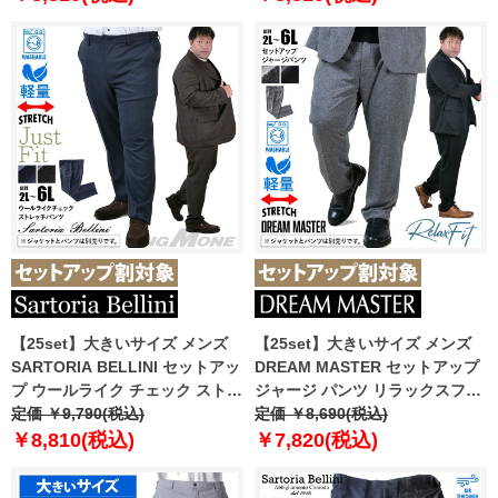
ーツ azw24234-sp
スーツ azw24233-sp
【25set】大きいサイズ メンズ
【25set】大きいサイズ メンズ
SARTORIA BELLINI セットアッ
DREAM MASTER セットアップ
プ ウールライク チェック ストレ
ジャージ パンツ リラックスフィ
ッチ パンツ ジャストフィット 軽
定価 ￥9,790(税込)
ット ストレッチ 軽量 ウォッシャ
定価 ￥8,690(税込)
量 ウォッシャブル イージーケア
ブル イージーケア ライフスーツ
￥8,810(税込)
￥7,820(税込)
ライフスーツ azw24236-sp
azw24232-sp