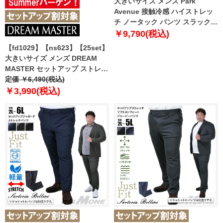
大きいサイズ メンズ Park
Avenue 接触冷感 ハイストレッ
チ ノータック パンツ スラックス
ウォッシャブル 120-64955
￥9,790(税込)
【fd1029】【ns623】【25set】
大きいサイズ メンズ DREAM
MASTER セットアップ ストレッ
チ カジュアル パンツ 軽量 ウォ
定価 ￥6,490(税込)
ッシャブル スマリラ azs25341-
￥3,990(税込)
sp