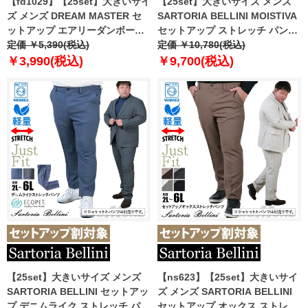
【fd1029】【25set】大きいサイ
【25set】大きいサイズ メンズ
ズ メンズ DREAM MASTER セ
SARTORIA BELLINI MOISTIVA
ットアップ エアリーダンボール
セットアップ ストレッチ パンツ
パンツ azw24348-sp
定価 ￥5,390(税込)
滑らかな手触り シワになりにく
定価 ￥10,780(税込)
い ty-mois-pt-l
￥3,990(税込)
￥9,700(税込)
【25set】大きいサイズ メンズ
【ns623】【25set】大きいサイ
SARTORIA BELLINI セットアッ
ズ メンズ SARTORIA BELLINI
プ デニムライク ストレッチ パン
セットアップ オックス ストレッ