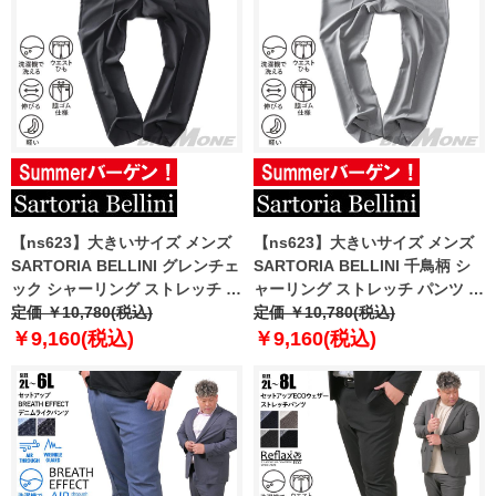
【ns623】大きいサイズ メンズ
【ns623】大きいサイズ メンズ
SARTORIA BELLINI グレンチェ
SARTORIA BELLINI 千鳥柄 シ
ック シャーリング ストレッチ パ
ャーリング ストレッチ パンツ 軽
ンツ 軽量 ウォッシャブル
定価 ￥10,780(税込)
量 ウォッシャブル スマリラ
定価 ￥10,780(税込)
azs25234-sps
azs25235-sps
￥9,160(税込)
￥9,160(税込)