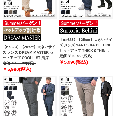
【ns623】【25set】大きいサイ
ズ メンズ SARTORIA BELLINI
【ns623】【25set】大きいサイ
セットアップ THICK＆THIN
ズ メンズ DREAM MASTER セ
SPRING ストレッチ パンツ 軽量
定価 ￥10,780(税込)
ットアップ COOLLIST 清涼 ス
ウォッシャブル スマリラ
￥5,990(税込)
トレッチ パンツ 軽量 ウォッシャ
定価 ￥10,780(税込)
azs25231-sp
ブル スマリラ azs25233-sp
￥5,990(税込)