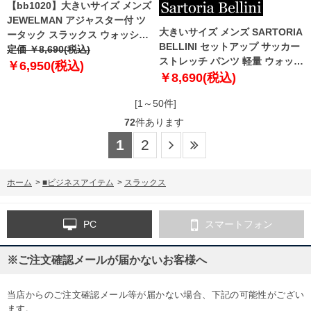
【bb1020】大きいサイズ メンズ
JEWELMAN アジャスター付 ツ
大きいサイズ メンズ SARTORIA
ータック スラックス ウォッシャ
BELLINI セットアップ サッカー
ブル 20800
定価 ￥8,690(税込)
ストレッチ パンツ 軽量 ウォッシ
￥6,950(税込)
ャブル イージーケア azps2399-
￥8,690(税込)
se1
[1～50件]
72
件あります
1
2
ホーム
>
■ビジネスアイテム
>
スラックス
PC
スマートフォン
※ご注文確認メールが届かないお客様へ
当店からのご注文確認メール等が届かない場合、下記の可能性がござい
ます。