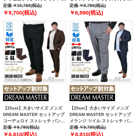
ツ ジャストフィット 軽量 ウォッ
定価 ￥10,780(税込)
チ パンツ ジャストフィット 軽量
定価 ￥9,790(税込)
シャブル イージーケア ライフス
ウォッシャブル イージーケア ラ
￥9,700(税込)
￥6,990(税込)
ーツ azw24237-sp
イフスーツ azw24235-sp
【25set】大きいサイズ メンズ
【25set】大きいサイズ メンズ
DREAM MASTER セットアップ
DREAM MASTER セットアップ
コーデュロイ ストレッチ パンツ
メランジ ツイル ストレッチ パン
リラックスフィット 軽量 ウォッ
定価 ￥9,790(税込)
ツ リラックスフィット 軽量 ウォ
定価 ￥9,790(税込)
シャブル イージーケア ライフス
ッシャブル イージーケア ライフ
￥8,810(税込)
￥8,810(税込)