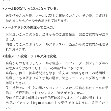
■メールBOXがいっぱいになっている。
送受信をされた後、メールBOXをご確認ください。その後、ご連絡を
頂きましたらメールを再送させて頂きます。
■メールアドレスを間違ってご入力。
お間違いご入力の場合、当店からのご注文確認・発送ご案内等が届き
ません。
間違ってご入力されたメールアドレスへ、当店からのご案内が送信さ
れております。
■迷惑メール設定・フォルダ分け設定。
当店からのお送りしたメールが迷惑メールフォルダ・別フォルダ等へ
自動振り分けされてしまっている可能性がございます。
当店の、休日・営業時間外を除きご注文やご連絡をされて24時間以上
経過しても当店より返答が無い場合、迷惑メールフォルダ等を一度ご
確認ください。
又、携帯でのご注文の際パソコンアドレスから送信されたメールの受
信を、拒否設定にされていますとご連絡ができません。
受信拒否設定を解除または受信可能設定をよろしくお願い致します。
当店のドメイン【big-m-one.com】を受信できるようにご設定くださ
い。