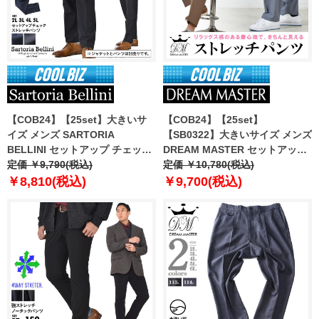
【COB24】【25set】大きいサ
【COB24】【25set】
イズ メンズ SARTORIA
【SB0322】大きいサイズ メンズ
BELLINI セットアップ チェック
DREAM MASTER セットアップ
ストレッチ パンツ 軽量 ウォッシ
定価 ￥9,790(税込)
トロピカル 2WAYストレッチ パ
定価 ￥10,780(税込)
ャブル イージーケア azps2418-
ンツ dm2423ps-se
￥8,810(税込)
￥9,700(税込)
se