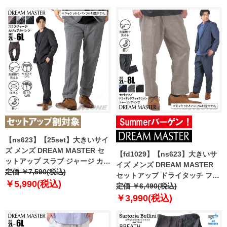
【t2502】
pt 【t2502】
【ns623】【25set】大きいサイ
ズ メンズ DREAM MASTER セ
【fd1029】【ns623】大きいサ
ットアップ スラブ ジャージ カジ
イズ メンズ DREAM MASTER
ュアル パンツ 軽量 ウォッシャブ
定価 ￥7,590(税込)
セットアップ ドライタッチ フェ
ル スマリラ azw2534-sp
￥5,990(税込)
イクリネン シャーリング パンツ
定価 ￥6,490(税込)
【t2502】
軽量 ウォッシャブル スマリラ
￥3,990(税込)
dm-ps2514se 【t2501】