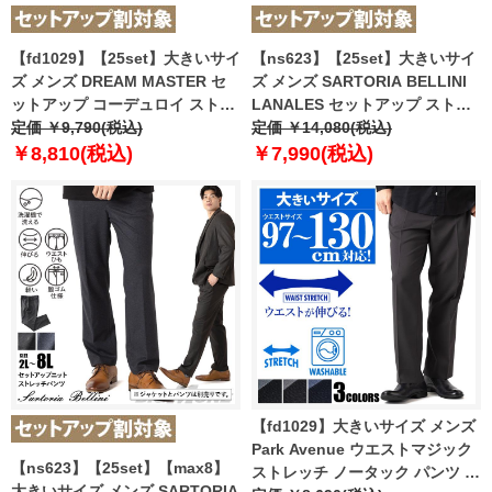
【fd1029】【25set】大きいサイ
【ns623】【25set】大きいサイ
ズ メンズ DREAM MASTER セ
ズ メンズ SARTORIA BELLINI
ットアップ コーデュロイ ストレ
LANALES セットアップ ストレ
ッチ パンツ 軽量 ウォッシャブル
定価 ￥9,790(税込)
ッチ パンツ スマリラ mw-lan-
定価 ￥14,080(税込)
スマリラ azw2518-sp2
pt-l 【t2502】
￥8,810(税込)
￥7,990(税込)
【t2503】
【fd1029】大きいサイズ メンズ
Park Avenue ウエストマジック
【ns623】【25set】【max8】
ストレッチ ノータック パンツ ス
大きいサイズ メンズ SARTORIA