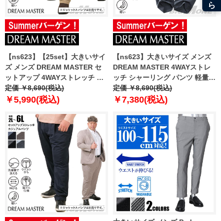
【ns623】【25set】大きいサイ
【ns623】大きいサイズ メンズ
ズ メンズ DREAM MASTER セ
DREAM MASTER 4WAYストレ
ットアップ 4WAYストレッチ カ
ッチ シャーリング パンツ 軽量
ジュアル パンツ 軽量 ウォッシャ
定価 ￥8,690(税込)
ウォッシャブル 消臭抗菌
定価 ￥8,690(税込)
ブル 消臭抗菌 スマリラ
azs2535-sps
￥5,990(税込)
￥7,380(税込)
azs2535-sp