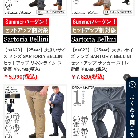
【ns623】【25set】大きいサイ
【ns623】【25set】大きいサイ
ズ メンズ SARTORIA BELLINI
ズ メンズ SARTORIA BELLINI
セットアップ リネンライク スト
セットアップ サッカー ストレッ
レッチ パンツ 軽量 ウォッシャブ
定価 ￥9,790(税込)
チ パンツ 軽量 ウォッシャブル
定価 ￥8,690(税込)
ル スマリラ azs2518-sp
スマリラ azps2518-se1 【fre】
￥5,990(税込)
￥7,820(税込)