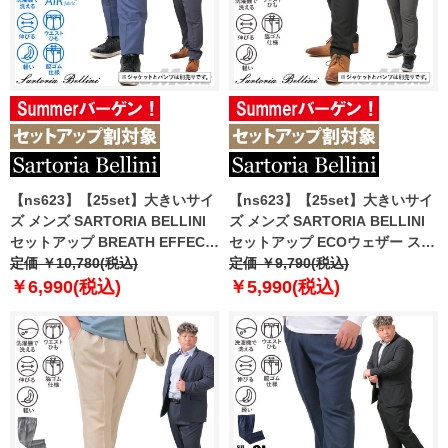
【ns623】【25set】大きいサイ
【ns623】【25set】大きいサイ
ズ メンズ SARTORIA BELLINI
ズ メンズ SARTORIA BELLINI
セットアップ BREATH EFFECT
セットアップ ECOウェザー スト
デニムライク ストレッチ パンツ
定価 ￥10,780(税込)
レッチ パンツ 軽量 ウォッシャブ
定価 ￥9,790(税込)
軽量 防シワ 高通気 ウォッシャブ
ル スマリラ azs25218-sp
￥6,990(税込)
￥5,990(税込)
ル スマリラ ik-brede-pt-l