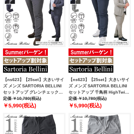
【ns623】【25set】大きいサイ
【ns623】【25set】大きいサイ
ズ メンズ SARTORIA BELLINI
ズ メンズ SARTORIA BELLINI
セットアップ グレンチェック
セットアップ 千鳥柄 HighTwist
HighTwist 清涼 ストレッチ パン
定価 ￥10,780(税込)
清涼 ストレッチ パンツ 軽量 ウ
定価 ￥10,780(税込)
ツ 軽量 ウォッシャブル スマリラ
ォッシャブル スマリラ
￥5,990(税込)
￥5,990(税込)
azs25234-sp
azs25235-sp