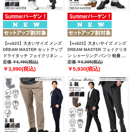
【ns623】大きいサイズ メンズ
【ns623】大きいサイズ メンズ
DREAM MASTER セットアップ
DREAM MASTER フェイクリネ
ドライタッチ フェイクリネン カ
ン シャーリング パンツ 軽量 ウ
ジュアル パンツ 軽量 ウォッシャ
定価 ￥6,490(税込)
ォッシャブル スマリラ 春夏新作
定価 ￥6,589(税込)
ブル スマリラ 春夏新作 dm-
dm-ps2614ses 【fre】
￥3,990(税込)
￥5,930(税込)
ps2614se 【fre】