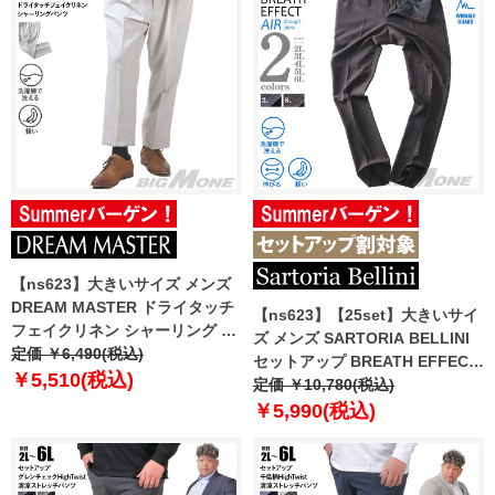
【ns623】大きいサイズ メンズ
DREAM MASTER ドライタッチ
【ns623】【25set】大きいサイ
フェイクリネン シャーリング パ
ズ メンズ SARTORIA BELLINI
ンツ 軽量 ウォッシャブル スマリ
定価 ￥6,490(税込)
セットアップ BREATH EFFECT
ラ dm-ps2514ses 【t2501】
￥5,510(税込)
チェック柄 ストレッチ パンツ 軽
定価 ￥10,780(税込)
量 防シワ 高通気 ウォッシャブル
￥5,990(税込)
スマリラ ik-breme-pt-l