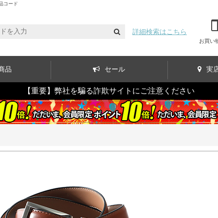
品コード
詳細検索はこちら
お買い
商品
セール
実
【重要】弊社を騙る詐欺サイトにご注意ください