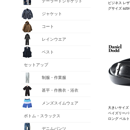
テーラードジャケット
ビジネス レザ
グサイズ azbl-
ジャケット
コート
レインウエア
ベスト
セットアップ
制服・作業服
甚平・作務衣・浴衣
メンズスイムウェア
大きいサイズ メ
ペイズリーバ
ボトム・スラックス
ロング ベルト 
239004
デニムパンツ