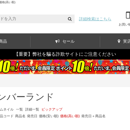
格(高い順)
詳細検索はこちら
お買い
商品
セール
実
【重要】弊社を騙る詐欺サイトにご注意ください
ンバーランド
ムネイル
一覧
詳細一覧
ピックアップ
品コード
商品名
発売日
価格(安い順)
価格(高い順)
発売日＋商品名