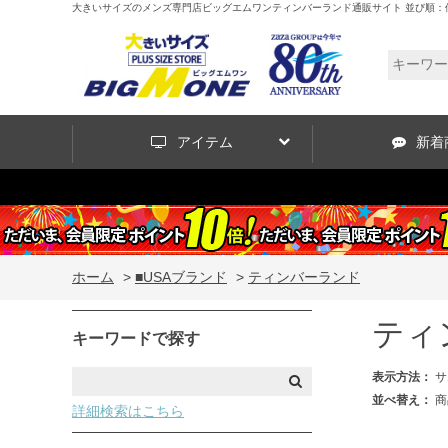
大きいサイズのメンズ専門店ビッグエムワンティンバーランド通販サイト 並び順：価
アイテム
新着
ホーム
>
■USAブランド
>
ティンバーランド
ティ
キーワードで探す
表示方法：
サ
並べ替え：
商
詳細検索はこちら