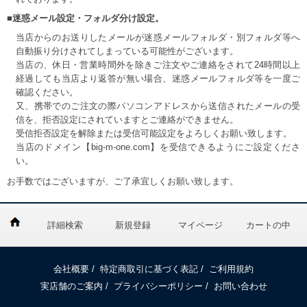
■迷惑メール設定・フォルダ分け設定。
当店からのお送りしたメールが迷惑メールフォルダ・別フォルダ等へ
自動振り分けされてしまっている可能性がございます。
当店の、休日・営業時間外を除きご注文やご連絡をされて24時間以上
経過しても当店より返答が無い場合、迷惑メールフォルダ等を一度ご
確認ください。
又、携帯でのご注文の際パソコンアドレスから送信されたメールの受
信を、拒否設定にされていますとご連絡ができません。
受信拒否設定を解除または受信可能設定をよろしくお願い致します。
当店のドメイン【big-m-one.com】を受信できるようにご設定くださ
い。
お手数ではございますが、ご了承宜しくお願い致します。
詳細検索
新規登録
マイページ
カートの中
会社概要
/
特定商取引に基づく表記
/
ご利用規約
実店舗のご案内
/
プライバシーポリシー
/
お問い合わせ