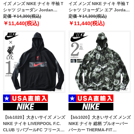
イズ メンズ NIKE ナイキ 半袖 T
イズ メンズ NIKE ナイキ 半袖 T
シャツ ジョーダン Jordan
シャツ ジョーダン エア Jordan
Brand USA直輸入 fn5978
定価 ￥14,300(税込)
Air USA直輸入 dv1445
定価 ￥14,300(税込)
￥11,440(税込)
￥11,440(税込)
【bb1020】大きいサイズ メンズ
【bb1020】大きいサイズ メンズ
NIKE ナイキ LIVERPOOL F.C.
NIKE ナイキ 総柄 プルオーバー
CLUB リバプールFC フリース
パーカー THERMA-FIT