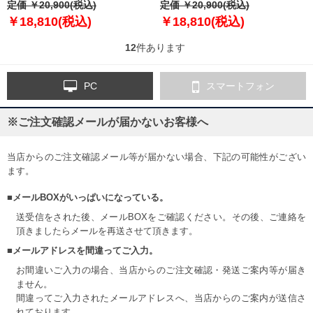
プルオーバー パーカー USA直輸
定価 ￥20,900(税込)
PULLOVER FITNESS HOODIE
定価 ￥20,900(税込)
入 dn3119
USA直輸入 dq4836
￥18,810(税込)
￥18,810(税込)
12
件あります
PC
スマートフォン
※ご注文確認メールが届かないお客様へ
当店からのご注文確認メール等が届かない場合、下記の可能性がござい
ます。
■メールBOXがいっぱいになっている。
送受信をされた後、メールBOXをご確認ください。その後、ご連絡を
頂きましたらメールを再送させて頂きます。
■メールアドレスを間違ってご入力。
お間違いご入力の場合、当店からのご注文確認・発送ご案内等が届き
ません。
間違ってご入力されたメールアドレスへ、当店からのご案内が送信さ
れております。