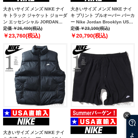
大きいサイズ メンズ NIKE ナイ
大きいサイズ メンズ NIKE ナイ
キ トラック ジャケット ジョーダ
キ プリント プルオーバー パーカ
ン エッセンシャル JORDAN
ー Nike Jordan Brooklyn USA
USA直輸入 hf9339
定価 ￥26,400(税込)
直輸入 fv7297
定価 ￥23,100(税込)
￥23,760(税込)
￥20,790(税込)
大きいサイズ メンズ NIKE ナイ