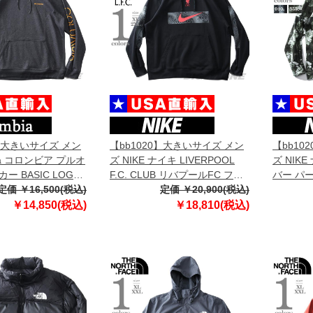
0】大きいサイズ メン
【bb1020】大きいサイズ メン
【bb10
bia コロンビア プルオ
ズ NIKE ナイキ LIVERPOOL
ズ NIK
ー BASIC LOGO
F.C. CLUB リバプールFC フリ
バー パー
SA直輸入 1681661
定価 ￥16,500(税込)
ース プルオーバー パーカー
定価 ￥20,900(税込)
PULLOV
USA直輸入 dn3119
USA直輸入
￥14,850(税込)
￥18,810(税込)