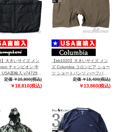
20】大きいサイズ メン
【bb1020】大きいサイズ メン
mpion チャンピオン 中
ズ Columbia コロンビア ショー
USA直輸入 v74729-
ツ ショートパンツ ハーフパン
定価 ￥20,900(税込)
ツ USA直輸入 2031161
定価 ￥15,400(税込)
￥18,810(税込)
￥13,860(税込)