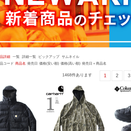
品詳細
一覧
詳細一覧
ピックアップ
サムネイル
品コード
商品名
発売日
価格(安い順)
価格(高い順)
発売日＋商品名
1468
件あります
1
2
3