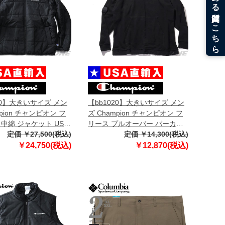
20】大きいサイズ メン
【bb1020】大きいサイズ メン
mpion チャンピオン フ
ズ Champion チャンピオン フ
中綿 ジャケット USA
リース プルオーバー パーカー
4728-586n6a
定価 ￥27,500(税込)
USA直輸入 s90224
定価 ￥14,300(税込)
￥24,750(税込)
￥12,870(税込)