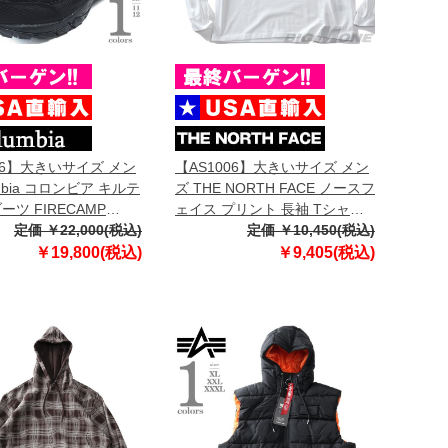
06】大きいサイズ メン
【AS1006】大きいサイズ メン
umbia コロンビア キルテ
ズ THE NORTH FACE ノースフ
ーツ FIRECAMP
ェイス プリント 長袖 Tシャツ
SA直輸入 1672881
定価 ￥22,000(税込)
HALF DOME TEE USA直輸入
定価 ￥10,450(税込)
nf0a811o-la9
￥19,800(税込)
￥9,405(税込)