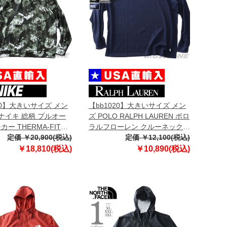
20】大きいサイズ メン
【bb1020】大きいサイズ メン
E ナイキ 総柄 プルオー
ズ POLO RALPH LAUREN ポロ
カー THERMA-FIT
ラルフローレン クルーネック
ER FITNESS HOODIE
定価 ￥20,900(税込)
サーマル 長袖 Tシャツ USA直
定価 ￥12,100(税込)
 dq4836
輸入 pwlc2f
￥18,810(税込)
￥10,890(税込)