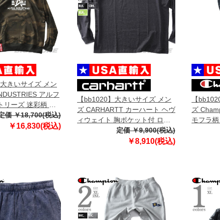
0】大きいサイズ メン
INDUSTRIES アルフ
【bb1020】大きいサイズ メン
【bb10
リーズ 迷彩柄 プ
ズ CARHARTT カーハート ヘヴ
ズ Cha
ーカー Basic
定価 ￥18,700(税込)
ィウェイト 胸ポケット付 ロン
モフラ柄
mo USA直輸入
￥16,830(税込)
グスリーブ Tシャツ ルーズフィ
定価 ￥9,900(税込)
ツ 迷彩柄 
ット USA直輸入 k126
586644
￥8,910(税込)