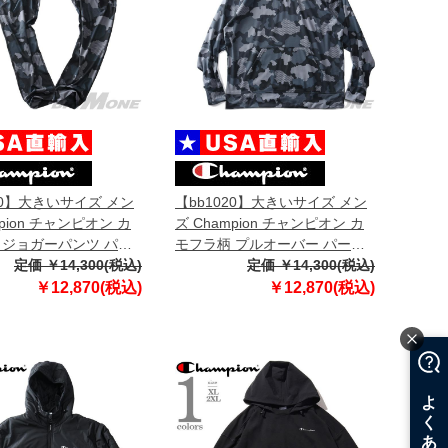
20】大きいサイズ メン
【bb1020】大きいサイズ メン
mpion チャンピオン カ
ズ Champion チャンピオン カ
 ジョガーパンツ パン
モフラ柄 プルオーバー パーカ
USA直輸入 p7477p-
定価 ￥14,300(税込)
ー 迷彩柄 USA直輸入 s9441p-
定価 ￥14,300(税込)
586638
￥12,870(税込)
￥12,870(税込)