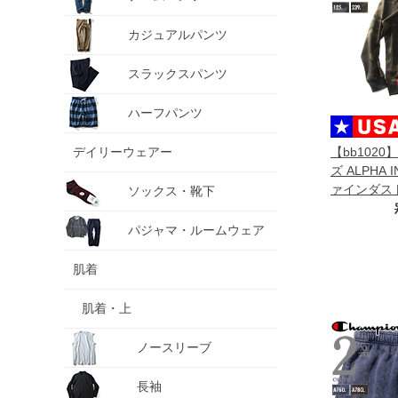
カジュアルパンツ
スラックスパンツ
ハーフパンツ
デイリーウェアー
【bb102
ズ ALPHA 
ァインダスト
ソックス・靴下
ルオーバー パ
hoody Ca
パジャマ・ルームウェア
178312c
肌着
肌着・上
ノースリーブ
長袖