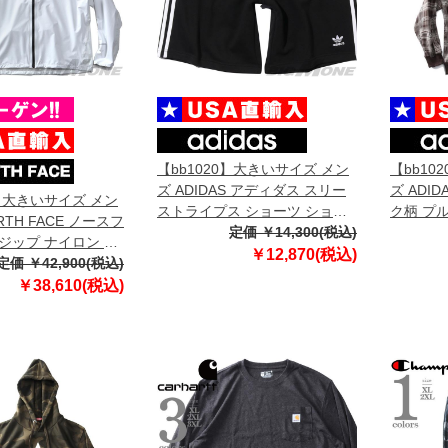
【bb1020】大きいサイズ メン
【bb10
ズ ADIDAS アディダス スリー
ズ ADI
6】大きいサイズ メン
ストライプス ショーツ ショー
ク柄 プ
ORTH FACE ノースフ
トパンツ ハーフパンツ USA直
定価 ￥14,300(税込)
USA直輸入
ジップ ナイロン ジ
輸入 ia6351
￥12,870(税込)
ST DWN PACK
定価 ￥42,900(税込)
入 nf0a5iyy-53c
￥38,610(税込)