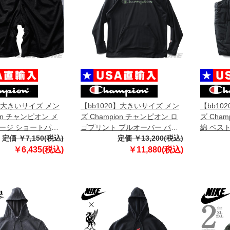
0】大きいサイズ メン
【bb1020】大きいサイズ メン
【bb10
ion チャンピオン メ
ズ Champion チャンピオン ロ
ズ Cha
ージ ショートパン
ゴプリント プルオーバー パー
綿 ベスト 
ンツ ショーツ USA
定価 ￥7,150(税込)
カー USA直輸入
定価 ￥13,200(税込)
586oca
61
s9441pg586mda
￥6,435(税込)
￥11,880(税込)