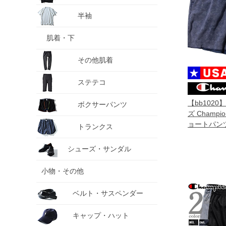
半袖
肌着・下
その他肌着
ステテコ
【bb102
ボクサーパンツ
ズ Champ
ョートパンツ
トランクス
ョーツ USA
シューズ・サンダル
小物・その他
ベルト・サスペンダー
キャップ・ハット