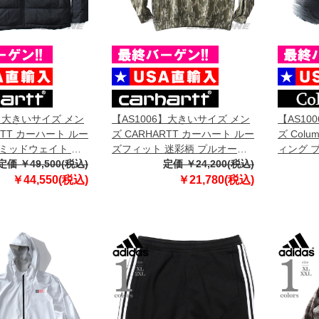
6】大きいサイズ メン
【AS1006】大きいサイズ メン
【AS10
RTT カーハート ルー
ズ CARHARTT カーハート ルー
ズ Col
ミッドウェイト 断
ズフィット 迷彩柄 プルオーバ
ィング ブ
Montana Loose
定価 ￥49,500(税込)
ー パーカー Loose Fit
定価 ￥24,200(税込)
BOOT U
ted Jacket USA直輸入
Midweight Camo Graphic
￥44,550(税込)
￥21,780(税込)
Sweatshirt USA直輸入 105484