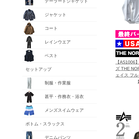
テーラードジャケット
ジャケット
コート
レインウエア
ベスト
【AS100
ズ THE N
セットアップ
ェイス フル
ャケット FR
制服・作業服
JKT USA直輸
甚平・作務衣・浴衣
メンズスイムウェア
ボトム・スラックス
デニムパンツ