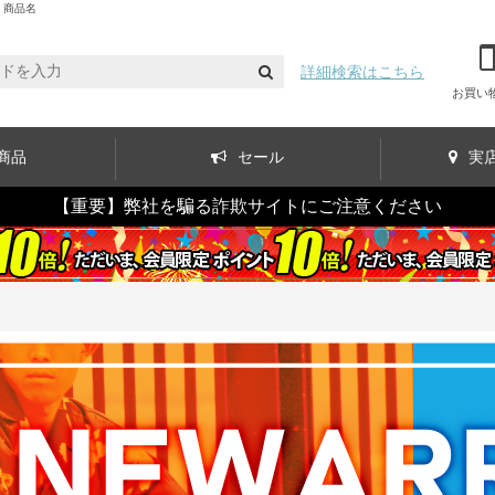
：商品名
詳細検索はこちら
お買い
商品
セール
実
【重要】弊社を騙る詐欺サイトにご注意ください