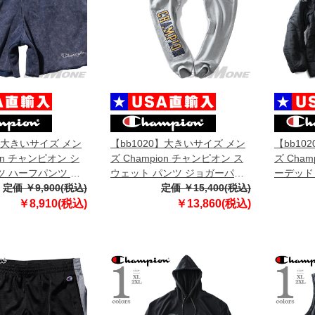
0】大きいサイズ メン
【bb1020】大きいサイズ メン
【bb10
ion チャンピオン シ
ズ Champion チャンピオン ス
ズ Cha
 ハーフパンツ シ
ウェット パンツ ジョガーパン
ーデッド 
直輸入 879040
定価 ￥9,900(税込)
ツ USA直輸入 gf01-586dwb
定価 ￥15,400(税込)
直輸入 v7
￥8,910(税込)
￥13,860(税込)