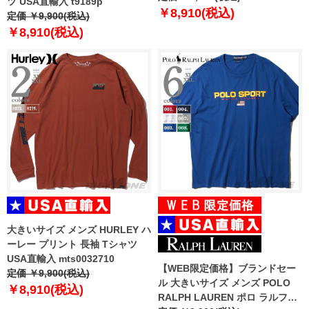
ツ USA直輸入 t9189p
USA直輸入 k126
￥8,910(税込)
定価 ￥9,900(税込)
￥8,910(税込)
大きいサイズ メンズ HURLEY ハ
ーレー プリント 長袖 Tシャツ
USA直輸入 mts0032710
【WEB限定価格】ブランドセー
定価 ￥9,900(税込)
ル 大きいサイズ メンズ POLO
￥8,910(税込)
RALPH LAUREN ポロ ラルフロ