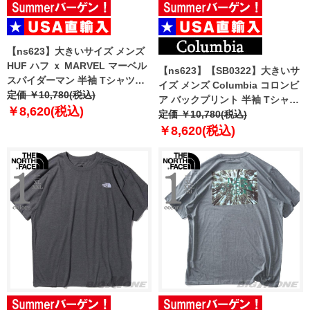
【ns623】大きいサイズ メンズ
HUF ハフ ｘ MARVEL マーベル
【ns623】【SB0322】大きいサ
スパイダーマン 半袖 Tシャツ
イズ メンズ Columbia コロンビ
SPIDER-MAN THREE
定価 ￥10,780(税込)
ア バックプリント 半袖 Tシャツ
HUNDRED TEE USA直輸入
￥8,620(税込)
Kwick Hike Back Graphic S/S
定価 ￥10,780(税込)
ts02724
Tee USA直輸入 2071751
￥8,620(税込)