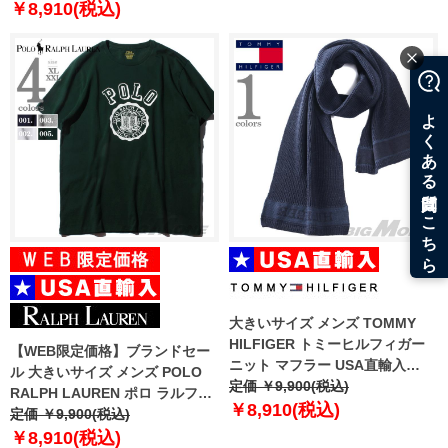
￥8,910(税込)
大きいサイズ メンズ TOMMY
HILFIGER トミーヒルフィガー
【WEB限定価格】ブランドセー
ニット マフラー USA直輸入
ル 大きいサイズ メンズ POLO
thmc524552
定価 ￥9,900(税込)
RALPH LAUREN ポロ ラルフロ
￥8,910(税込)
ーレン プリント 半袖 Tシャツ
定価 ￥9,900(税込)
USA直輸入 710788081
￥8,910(税込)