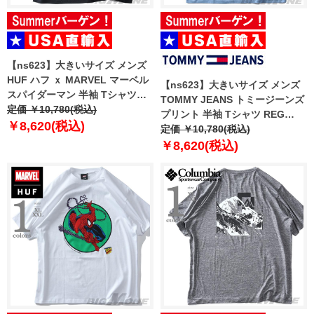
【ns623】大きいサイズ メンズ
HUF ハフ ｘ MARVEL マーベル
【ns623】大きいサイズ メンズ
スパイダーマン 半袖 Tシャツ
TOMMY JEANS トミージーンズ
SPIDER-MAN ARACHKNIGHT
定価 ￥10,780(税込)
プリント 半袖 Tシャツ REG
GOLD TEE USA直輸入 ts02728
￥8,620(税込)
RWB SIGNATURE TEE USA直
定価 ￥10,780(税込)
輸入 dm0dm21109
￥8,620(税込)