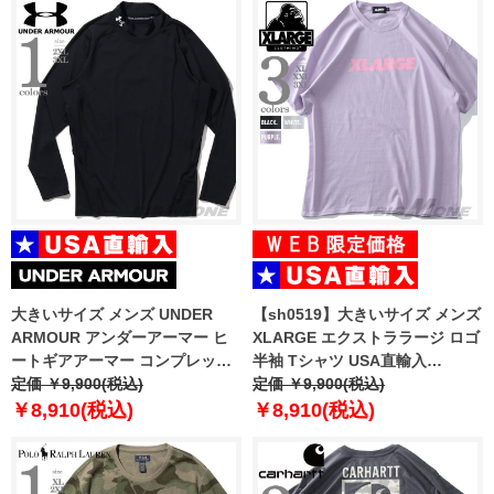
大きいサイズ メンズ UNDER
【sh0519】大きいサイズ メンズ
ARMOUR アンダーアーマー ヒ
XLARGE エクストララージ ロゴ
ートギアアーマー コンプレッシ
半袖 Tシャツ USA直輸入
ョン ロングスリーブ モック シャ
定価 ￥9,900(税込)
10121301-1004
定価 ￥9,900(税込)
ツ USA直輸入 1369606-001
￥8,910(税込)
￥8,910(税込)