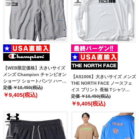
【WEB限定価格】大きいサイズ
メンズ Champion チャンピオン
【AS1006】大きいサイズ メンズ
ショーツ ショートパンツ ハーフ
THE NORTH FACE ノースフェ
パンツ USA直輸入 89597p
定価 ￥10,450(税込)
イス プリント 長袖 Tシャツ
￥9,405(税込)
HALF DOME TEE USA直輸入
定価 ￥10,450(税込)
nf0a811o-la9
￥9,405(税込)