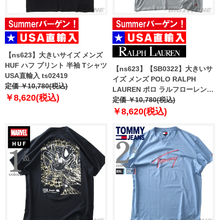
【ns623】大きいサイズ メンズ
HUF ハフ プリント 半袖 Tシャツ
【ns623】【SB0322】大きいサ
USA直輸入 ts02419
イズ メンズ POLO RALPH
定価 ￥10,780(税込)
LAUREN ポロ ラルフローレン
￥8,620(税込)
ロゴ刺繍 半袖 Tシャツ USA直輸
定価 ￥10,780(税込)
入 p051rl
￥8,620(税込)