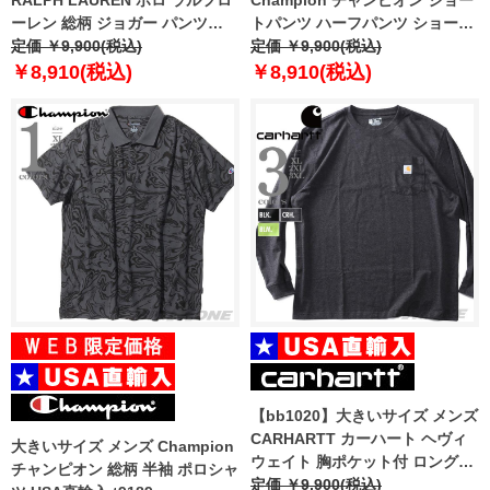
RALPH LAUREN ポロ ラルフロ
Champion チャンピオン ショー
ーレン 総柄 ジョガー パンツ
トパンツ ハーフパンツ ショーツ
USA直輸入 pk08hr
定価 ￥9,900(税込)
USA直輸入 879040
定価 ￥9,900(税込)
￥8,910(税込)
￥8,910(税込)
【bb1020】大きいサイズ メンズ
CARHARTT カーハート ヘヴィ
大きいサイズ メンズ Champion
ウェイト 胸ポケット付 ロングス
チャンピオン 総柄 半袖 ポロシャ
リーブ Tシャツ ルーズフィット
定価 ￥9,900(税込)