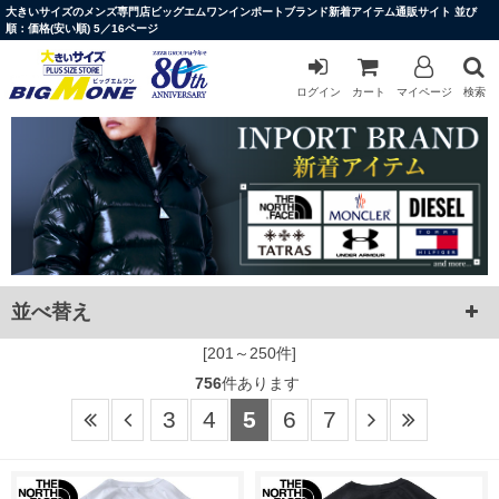
大きいサイズのメンズ専門店ビッグエムワンインポートブランド新着アイテム通販サイト 並び
順：価格(安い順) 5／16ページ
ログイン
カート
マイページ
検索
並べ替え
[201～250件]
756
件あります
3
4
5
6
7