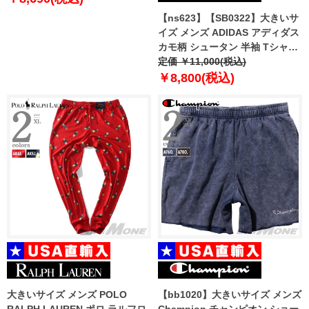
【ns623】【SB0322】大きいサ
イズ メンズ ADIDAS アディダス
カモ柄 シュータン 半袖 Tシャツ
USA直輸入 jsw01
定価 ￥11,000(税込)
￥8,800(税込)
大きいサイズ メンズ POLO
【bb1020】大きいサイズ メンズ