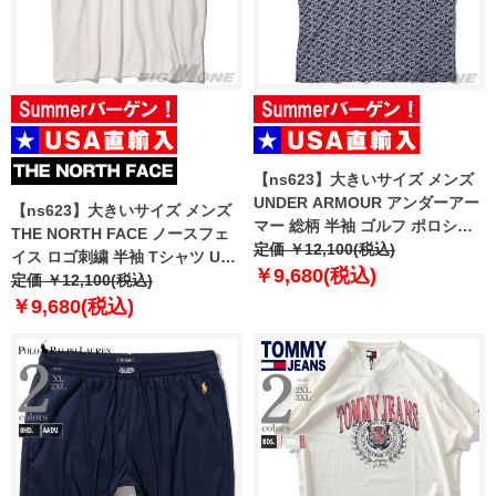
【ns623】大きいサイズ メンズ
UNDER ARMOUR アンダーアー
【ns623】大きいサイズ メンズ
マー 総柄 半袖 ゴルフ ポロシャ
THE NORTH FACE ノースフェ
ツ USA直輸入 um0988-190
定価 ￥12,100(税込)
イス ロゴ刺繍 半袖 Tシャツ USA
￥9,680(税込)
直輸入 nf0a8evw-qli
定価 ￥12,100(税込)
￥9,680(税込)