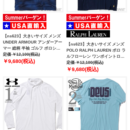
【ns623】大きいサイズ メンズ
UNDER ARMOUR アンダーアー
【ns623】大きいサイズ メンズ
マー 総柄 半袖 ゴルフ ポロシャ
POLO RALPH LAUREN ポロ ラ
ツ USA直輸入 um0993-1139
定価 ￥12,100(税込)
ルフローレン ワンポイントロゴ
￥9,680(税込)
半袖 Tシャツ USA直輸入 plctcr
定価 ￥12,100(税込)
￥9,680(税込)