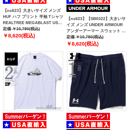
【ns623】大きいサイズ メンズ
HUF ハフ プリント 半袖 Tシャツ
【ns623】【SB0322】大きいサ
REALTREE MEGABLAST USA
イズ メンズ UNDER ARMOUR
直輸入 ts02506
定価 ￥10,780(税込)
アンダーアーマー スウェット シ
￥8,620(税込)
ョートパンツ ハーフパンツ ショ
定価 ￥10,780(税込)
ーツ RIVAL TERRY SHORT USA
￥8,620(税込)
直輸入 1361631-001