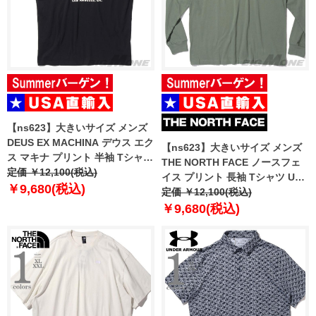
【ns623】大きいサイズ メンズ
DEUS EX MACHINA デウス エク
【ns623】大きいサイズ メンズ
ス マキナ プリント 半袖 Tシャツ
THE NORTH FACE ノースフェ
USA直輸入 dmp251953d
定価 ￥12,100(税込)
イス プリント 長袖 Tシャツ USA
￥9,680(税込)
直輸入 nf0a8evr-czo
定価 ￥12,100(税込)
￥9,680(税込)