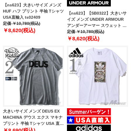
【ns623】大きいサイズ メンズ
HUF ハフ プリント 半袖 Tシャツ
【ns623】【SB0322】大きいサ
USA直輸入 ts02409
イズ メンズ UNDER ARMOUR
定価 ￥10,780(税込)
アンダーアーマー スウェット シ
￥8,620(税込)
ョートパンツ ハーフパンツ ショ
定価 ￥10,780(税込)
ーツ RIVAL TERRY SHORT USA
￥8,620(税込)
直輸入 1361631-410
大きいサイズ メンズ DEUS EX
MACHINA デウス エクス マキナ
プリント 半袖 Tシャツ USA 直輸
入 dmw41808y
￥8,690(税込)