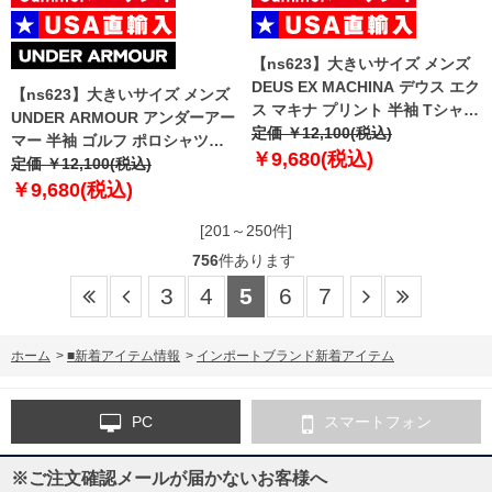
【ns623】大きいサイズ メンズ
DEUS EX MACHINA デウス エク
【ns623】大きいサイズ メンズ
ス マキナ プリント 半袖 Tシャツ
UNDER ARMOUR アンダーアー
USA直輸入 dmp251953b
定価 ￥12,100(税込)
マー 半袖 ゴルフ ポロシャツ
￥9,680(税込)
TECH POLO USA直輸入
定価 ￥12,100(税込)
1290140-100
￥9,680(税込)
[201～250件]
756
件あります
3
4
5
6
7
ホーム
>
■新着アイテム情報
>
インポートブランド新着アイテム
PC
スマートフォン
※ご注文確認メールが届かないお客様へ