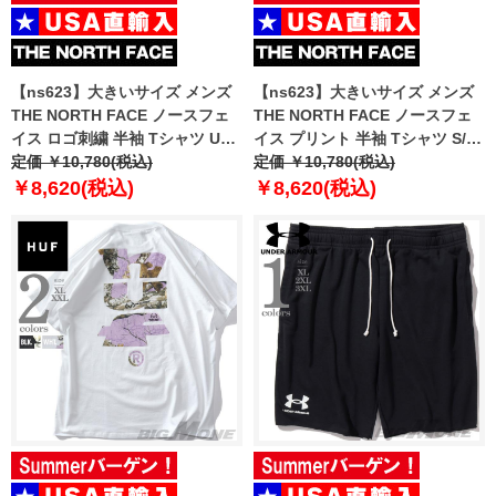
【ns623】大きいサイズ メンズ
【ns623】大きいサイズ メンズ
THE NORTH FACE ノースフェ
THE NORTH FACE ノースフェ
イス ロゴ刺繍 半袖 Tシャツ USA
イス プリント 半袖 Tシャツ S/S
直輸入 nf0a84gd-gaz
定価 ￥10,780(税込)
CROWN SHYNESS TEE USA直
定価 ￥10,780(税込)
輸入 nf0a8b0c-dyy
￥8,620(税込)
￥8,620(税込)