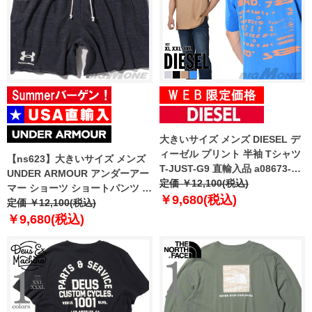
大きいサイズ メンズ DIESEL デ
ィーゼル プリント 半袖 Tシャツ
【ns623】大きいサイズ メンズ
T-JUST-G9 直輸入品 a08673-
UNDER ARMOUR アンダーアー
0cjac
定価 ￥12,100(税込)
マー ショーツ ショートパンツ ハ
￥9,680(税込)
ーフパンツ USA直輸入
定価 ￥12,100(税込)
1382427-025
￥9,680(税込)