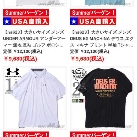
【ns623】大きいサイズ メンズ
【ns623】大きいサイズ メンズ
UNDER ARMOUR アンダーアー
DEUS EX MACHINA デウス エク
マー 無地 長袖 ゴルフ ポロシャ
ス マキナ プリント 半袖 Tシャツ
ツ USA直輸入 um0931-000
定価 ￥12,100(税込)
USA直輸入 dmp251953a
定価 ￥12,100(税込)
￥9,680(税込)
￥9,680(税込)