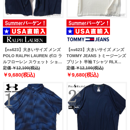
【ns623】大きいサイズ メンズ
【ns623】大きいサイズ メンズ
POLO RALPH LAUREN ポロ ラ
TOMMY JEANS トミージーンズ
ルフローレン スウェット ショー
プリント 半袖 Tシャツ RLX
ツ ショートパンツ ハーフパンツ
定価 ￥12,100(税込)
VARSITY TIGER TEE USA直輸
定価 ￥12,100(税込)
USA直輸入 plctsr
入 dm0dm21191
￥9,680(税込)
￥9,680(税込)