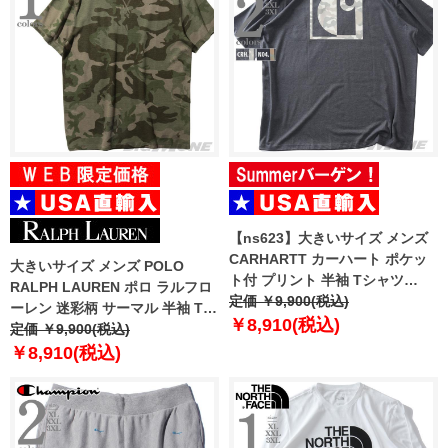
【ns623】大きいサイズ メンズ
CARHARTT カーハート ポケッ
大きいサイズ メンズ POLO
ト付 プリント 半袖 Tシャツ
RALPH LAUREN ポロ ラルフロ
IRVINE RELAXED BLOCK
定価 ￥9,900(税込)
ーレン 迷彩柄 サーマル 半袖 Tシ
CAMO T-SHIRT USA直輸入
￥8,910(税込)
ャツ USA直輸入 pwsb3f
定価 ￥9,900(税込)
107296
￥8,910(税込)