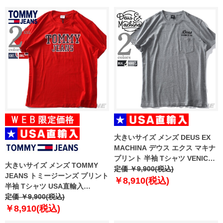
大きいサイズ メンズ DEUS EX
MACHINA デウス エクス マキナ
プリント 半袖 Tシャツ VENICE
大きいサイズ メンズ TOMMY
ADDRESS TEE USA直輸入 t-
定価 ￥9,900(税込)
JEANS トミージーンズ プリント
dms41065a
￥8,910(税込)
半袖 Tシャツ USA直輸入
dm0dm16405
定価 ￥9,900(税込)
￥8,910(税込)