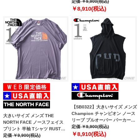
ーレン プリント 半袖 Tシャツ
定価 ￥9,900(税込)
USA直輸入 710750444
￥8,910(税込)
【SB0322】大きいサイズ メンズ
Champion チャンピオン ノース
大きいサイズ メンズ THE
リーブ プルオーバー パーカー
NORTH FACE ノースフェイス
USA直輸入 t96574-586qtb
定価 ￥9,900(税込)
プリント 半袖 Tシャツ RUST
￥8,910(税込)
TEE USA直輸入 nf0a4m68-iwa
定価 ￥9,900(税込)