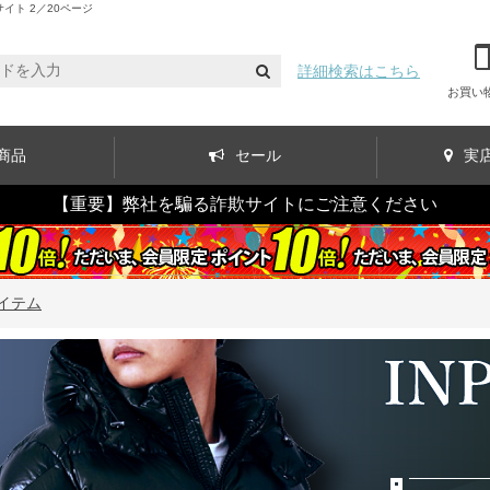
ト 2／20ページ
詳細検索はこちら
お買い
商品
セール
実
【重要】弊社を騙る詐欺サイトにご注意ください
イテム