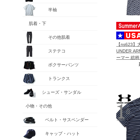
半袖
肌着・下
その他肌着
【ns623
ステテコ
UNDER A
ーマー 総柄
ャツ USA直輸
ボクサーパンツ
トランクス
シューズ・サンダル
小物・その他
ベルト・サスペンダー
キャップ・ハット