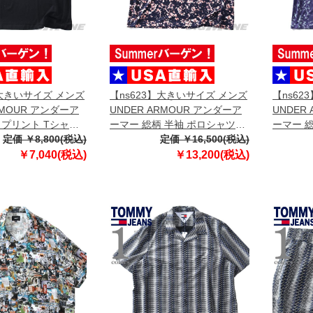
】大きいサイズ メンズ
【ns623】大きいサイズ メンズ
【ns62
RMOUR アンダーア
UNDER ARMOUR アンダーア
UNDER
 プリント Tシャツ
ーマー 総柄 半袖 ポロシャツ
ーマー 
SSIC SS USA直輸入
定価 ￥8,800(税込)
MATCHPLAY PRINTED POLO
定価 ￥16,500(税込)
MATCHP
08
USA直輸入 6009800-410
USA直輸入
￥7,040(税込)
￥13,200(税込)