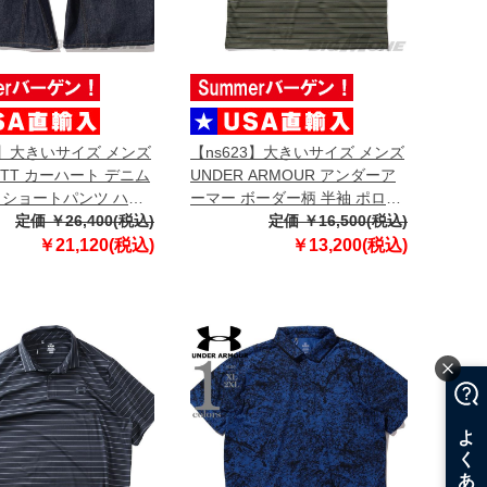
3】大きいサイズ メンズ
【ns623】大きいサイズ メンズ
RTT カーハート デニム
UNDER ARMOUR アンダーア
 ショートパンツ ハー
ーマー ボーダー柄 半袖 ポロシ
USA直輸入 i036272
定価 ￥26,400(税込)
ャツ USA直輸入 6010980-390
定価 ￥16,500(税込)
￥21,120(税込)
￥13,200(税込)