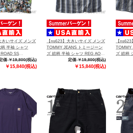
】大きいサイズ メンズ
【ns623】大きいサイズ メンズ
【ns62
総柄 半袖 シャツ
TOMMY JEANS トミージーン
TOMMY
 ROAD SS
ズ 総柄 半袖 シャツ REG AOP
ズ 総柄
SA直輸入 bu00262
定価 ￥19,800(税込)
CAMP SHIRT EXT USA直輸入
定価 ￥19,800(税込)
ツ AOP 
dm0dm22792
dm0dm2
￥15,840(税込)
￥15,840(税込)