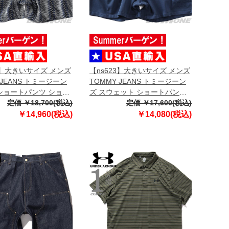
3】大きいサイズ メンズ
【ns623】大きいサイズ メンズ
 JEANS トミージーン
TOMMY JEANS トミージーン
 ショートパンツ ショー
ズ スウェット ショートパンツ
SHORT USA直輸入
定価 ￥18,700(税込)
ショーツ NEW CLASSICS
定価 ￥17,600(税込)
2829
BEACH SHORT USA直輸入
￥14,960(税込)
￥14,080(税込)
dm0dm22696