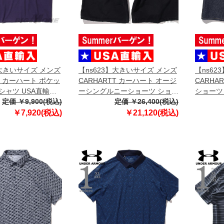
】大きいサイズ メンズ
【ns623】大きいサイズ メンズ
【ns62
TT カーハート ポケッ
CARHARTT カーハート オージ
CARHA
Tシャツ USA直輸入
ーシングルニーショーツ ショー
ショーツ
定価 ￥9,900(税込)
トパンツ ハーフパンツ USA直
定価 ￥26,400(税込)
フパンツ 
輸入 i036308
￥7,920(税込)
￥21,120(税込)