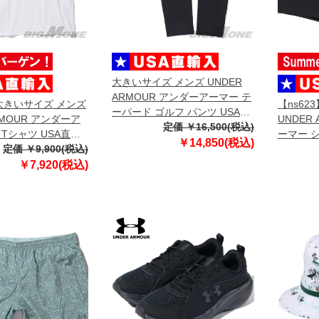
大きいサイズ メンズ UNDER
ARMOUR アンダーアーマー テ
】大きいサイズ メンズ
【ns62
ーパード ゴルフ パンツ USA直
RMOUR アンダーア
UNDER
輸入 1374606-001
定価 ￥16,500(税込)
 Tシャツ USA直輸
ーマー 
￥14,850(税込)
-100
定価 ￥9,900(税込)
ツ USA直
￥7,920(税込)