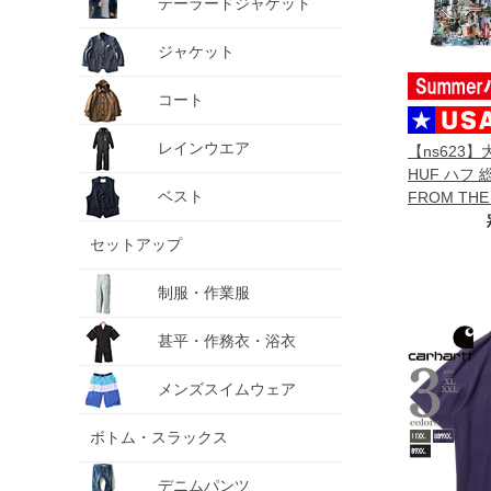
テーラードジャケット
ジャケット
コート
レインウエア
【ns623
HUF ハフ 
ベスト
FROM THE
RESORT U
セットアップ
制服・作業服
甚平・作務衣・浴衣
メンズスイムウェア
ボトム・スラックス
デニムパンツ