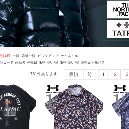
品詳細
一覧
詳細一覧
ピックアップ
サムネイル
品コード
商品名
発売日
価格(安い順)
価格(高い順)
発売日＋商品名
761
件あります
最初
前
1
2
3