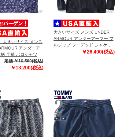
大きいサイズ メンズ UNDER
ARMOUR アンダーアーマー フ
3】大きいサイズ メンズ
ルジップ フーデッド ジャケッ
 ARMOUR アンダーア
ト CLOUDSTRIKE JACKET
￥26,400(税込)
総柄 半袖 ポロシャツ
USA直輸入 6009583-001
LAY PRINTED POLO
定価 ￥16,500(税込)
 6009800-520
￥13,200(税込)