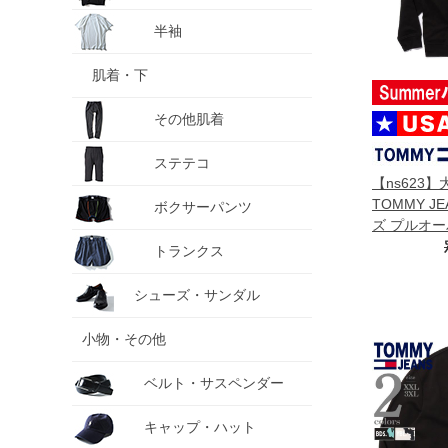
半袖
肌着・下
その他肌着
ステテコ
【ns623
TOMMY J
ボクサーパンツ
ズ プルオー
直輸入 dm0
トランクス
シューズ・サンダル
小物・その他
ベルト・サスペンダー
キャップ・ハット