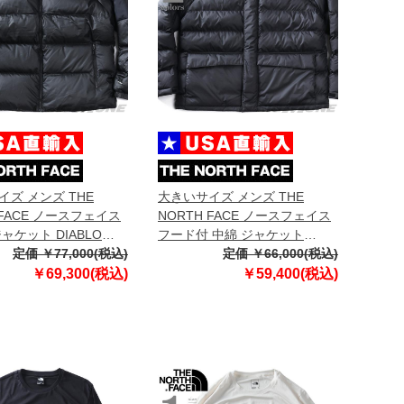
ズ メンズ THE
大きいサイズ メンズ THE
 FACE ノースフェイス
NORTH FACE ノースフェイス
ャケット DIABLO
フード付 中綿 ジャケット
.0 JACKET USA直輸入
定価 ￥77,000(税込)
LIMBARA INS JKT USA直輸入
定価 ￥66,000(税込)
3-ph5
nf0a89eg-jk3
￥69,300(税込)
￥59,400(税込)