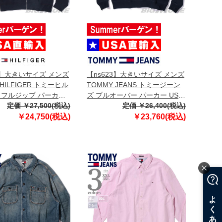
3】大きいサイズ メンズ
【ns623】大きいサイズ メンズ
 HILFIGER トミーヒル
TOMMY JEANS トミージーン
 フルジップ パーカー
ズ プルオーバー パーカー USA
入 mw0mw39691
定価 ￥27,500(税込)
直輸入 dm0dm21834
定価 ￥26,400(税込)
￥24,750(税込)
￥23,760(税込)