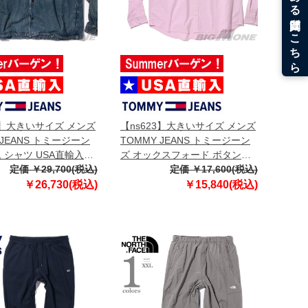
3】大きいサイズ メンズ
【ns623】大きいサイズ メンズ
 JEANS トミージーン
TOMMY JEANS トミージーン
 シャツ USA直輸入
ズ オックスフォード ボタンダ
1918
定価 ￥29,700(税込)
ウン シャツ USA直輸入
定価 ￥17,600(税込)
dm0dm21298
￥26,730(税込)
￥15,840(税込)