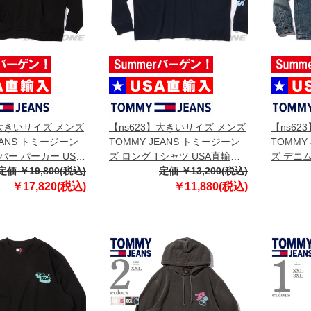
】大きいサイズ メンズ
【ns623】大きいサイズ メンズ
【ns62
EANS トミージーン
TOMMY JEANS トミージーン
TOMMY
バー パーカー USA
ズ ロング Tシャツ USA直輸入
ズ デニム
dm22144
定価 ￥19,800(税込)
dm0dm21591
定価 ￥13,200(税込)
dm0dm2
￥17,820(税込)
￥11,880(税込)