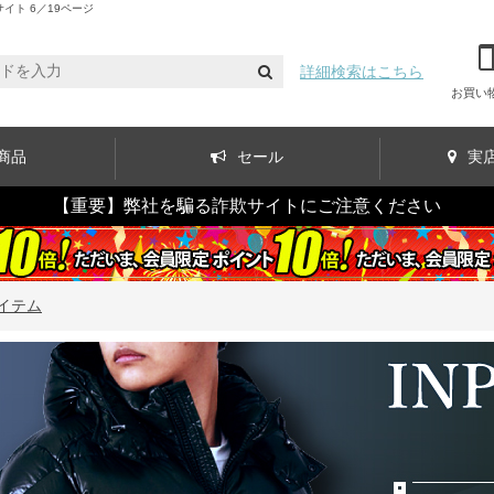
ト 6／19ページ
詳細検索はこちら
お買い
商品
セール
実
【重要】弊社を騙る詐欺サイトにご注意ください
イテム