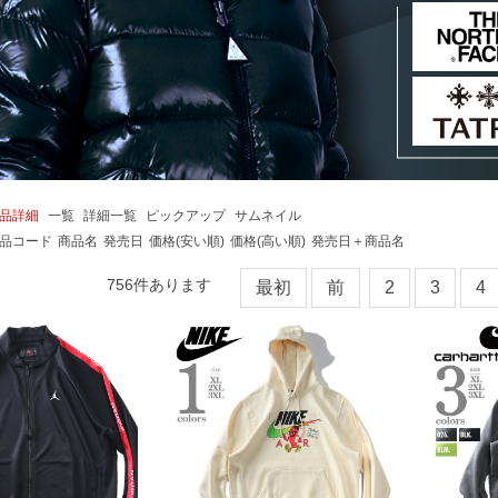
品詳細
一覧
詳細一覧
ピックアップ
サムネイル
品コード
商品名
発売日
価格(安い順)
価格(高い順)
発売日＋商品名
756
件あります
最初
前
2
3
4