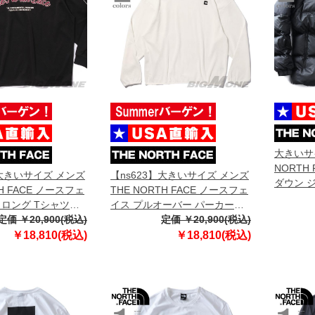
大きいサイ
NORTH
】大きいサイズ メンズ
【ns623】大きいサイズ メンズ
ダウン ジ
TH FACE ノースフェ
THE NORTH FACE ノースフェ
DOWN 2
 ロング Tシャツ
イス プルオーバー パーカー
nf0a899
7tr04j
定価 ￥20,900(税込)
USA直輸入 nm5pr01l
定価 ￥20,900(税込)
￥18,810(税込)
￥18,810(税込)