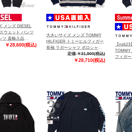
メンズ DIESEL
スウェット パンツ
大きいサイズ メンズ TOMMY
ンツ 直輸入品
HILFIGER トミーヒルフィガー
【ns62
￥28,600(税込)
長袖 ラガーシャツ ポロシャツ
TOMMY
USA直輸入 mw0mw39682
定価 ￥31,900(税込)
フィガー
￥28,710(税込)
USA直輸