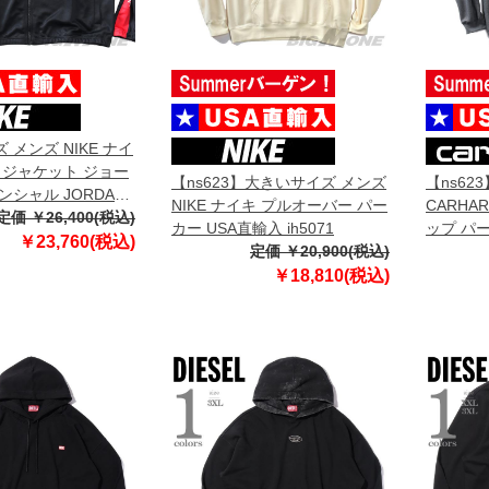
 メンズ NIKE ナイ
 ジャケット ジョー
【ns623】大きいサイズ メンズ
【ns62
ンシャル JORDAN
NIKE ナイキ プルオーバー パー
CARHA
f9339
定価 ￥26,400(税込)
カー USA直輸入 ih5071
ップ パ
￥23,760(税込)
定価 ￥20,900(税込)
MIDWEI
輸入 k12
￥18,810(税込)