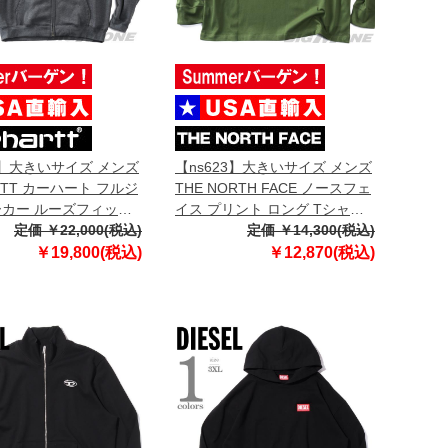
3】大きいサイズ メンズ
【ns623】大きいサイズ メンズ
RTT カーハート フルジ
THE NORTH FACE ノースフェ
ーカー ルーズフィット
イス プリント ロング Tシャツ
GHT FULL-ZIP USA直
定価 ￥22,000(税込)
USA直輸入 nf0a8f0j-bri
定価 ￥14,300(税込)
2
￥19,800(税込)
￥12,870(税込)