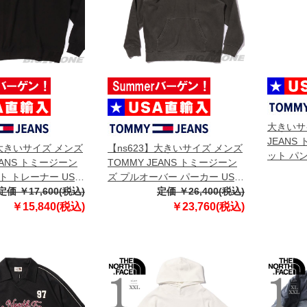
大きいサ
JEANS
】大きいサイズ メンズ
【ns623】大きいサイズ メンズ
ット パン
EANS トミージーン
TOMMY JEANS トミージーン
dm0dm2
ト トレーナー USA
ズ プルオーバー パーカー USA
dm21640
定価 ￥17,600(税込)
直輸入 dm0dm21798
定価 ￥26,400(税込)
￥15,840(税込)
￥23,760(税込)