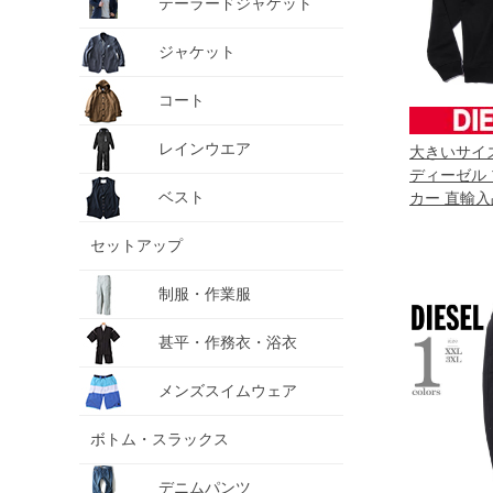
テーラードジャケット
ジャケット
コート
レインウエア
大きいサイズ 
ディーゼル 
ベスト
カー 直輸入品
セットアップ
制服・作業服
甚平・作務衣・浴衣
メンズスイムウェア
ボトム・スラックス
デニムパンツ