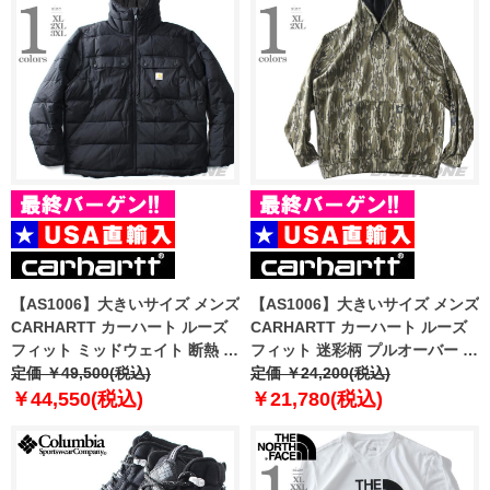
【AS1006】大きいサイズ メンズ
【AS1006】大きいサイズ メンズ
CARHARTT カーハート ルーズ
CARHARTT カーハート ルーズ
フィット ミッドウェイト 断熱 ジ
フィット 迷彩柄 プルオーバー パ
ャケット Montana Loose Fit
定価 ￥49,500(税込)
ーカー Loose Fit Midweight
定価 ￥24,200(税込)
Insulated Jacket USA直輸入
Camo Graphic Sweatshirt USA
￥44,550(税込)
￥21,780(税込)
105474
直輸入 105484