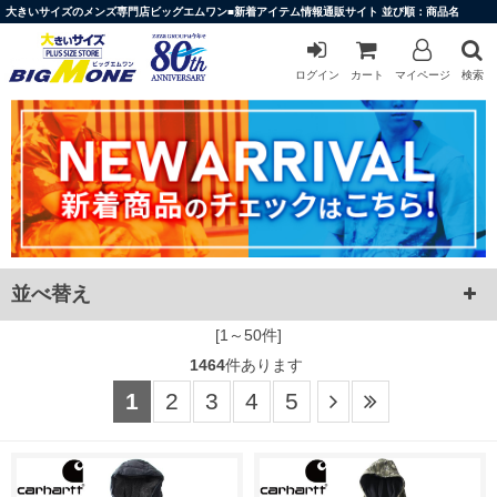
大きいサイズのメンズ専門店ビッグエムワン■新着アイテム情報通販サイト 並び順：商品名
ログイン
カート
マイページ
検索
並べ替え
[1～50件]
1464
件あります
1
2
3
4
5