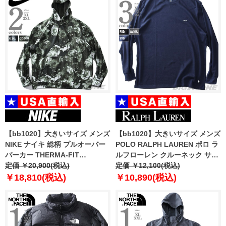
【bb1020】大きいサイズ メンズ
【bb1020】大きいサイズ メンズ
NIKE ナイキ 総柄 プルオーバー
POLO RALPH LAUREN ポロ ラ
パーカー THERMA-FIT
ルフローレン クルーネック サー
PULLOVER FITNESS HOODIE
定価 ￥20,900(税込)
マル 長袖 Tシャツ USA直輸入
定価 ￥12,100(税込)
USA直輸入 dq4836
pwlc2f
￥18,810(税込)
￥10,890(税込)