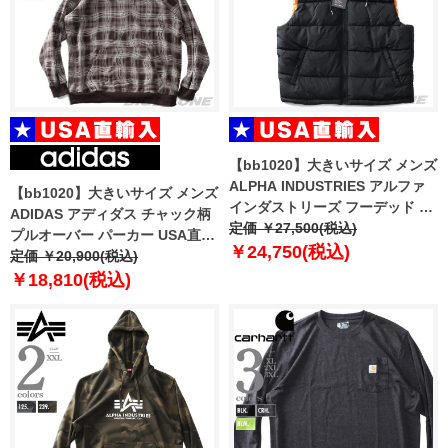
【bb1020】大きいサイズ メンズ
ALPHA INDUSTRIES アルファ
【bb1020】大きいサイズ メンズ
インダストリーズ フーデッド 中
ADIDAS アディダス チャック柄
綿 ベスト USA直輸入 118110
定価 ￥27,500(税込)
プルオーバー パーカー USA直輸
￥24,750(税込)
入 hk2750
定価 ￥20,900(税込)
￥18,810(税込)