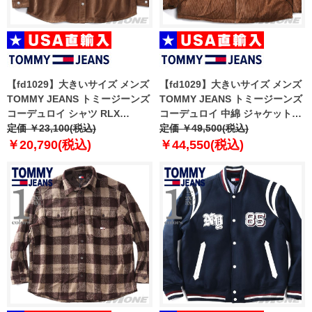
【fd1029】大きいサイズ メンズ
【fd1029】大きいサイズ メンズ
TOMMY JEANS トミージーンズ
TOMMY JEANS トミージーンズ
コーデュロイ シャツ RLX
コーデュロイ 中綿 ジャケット
WASHED CORD SHIRT USA直
定価 ￥23,100(税込)
VAIL CORD PUFFER USA直輸
定価 ￥49,500(税込)
輸入 dm0dm22016
入 dm0dm22031
￥20,790(税込)
￥44,550(税込)