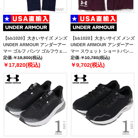
【bb1020】大きいサイズ メンズ
【bb1020】大きいサイズ メンズ
UNDER ARMOUR アンダーアー
UNDER ARMOUR アンダーアー
マー ゴルフ パンツ ゴルフウェア
マー スウェット ショートパンツ
USA直輸入 1364407
定価 ￥19,800(税込)
ハーフパンツ ショーツ RIVAL
定価 ￥10,780(税込)
TERRY SHORT USA直輸入
￥17,820(税込)
￥9,702(税込)
1361631-572