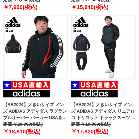
PRINTED SHORT USA直輸入
Hoodie USA直輸入 1375113-
￥7,920(税込)
￥15,840(税込)
1376945-045
989
【BB2024】大きいサイズ メン
【BB2024】大きいサイズ メン
ズ ADIDAS アディダス ラグラン
ズ ADIDAS アディダス リニアロ
プルオーバー パーカー USA直輸
ゴ トリコット トラックスーツ ジ
入 ix9644
定価 ￥20,900(税込)
ャージ 上下セット USA直輸入
定価 ￥19,800(税込)
ic6775
￥18,810(税込)
￥17,820(税込)