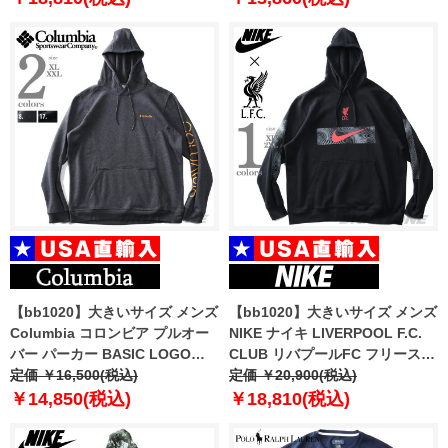
【bb1020】大きいサイズ メンズ
【bb1020】大きいサイズ メンズ
Columbia コロンビア プルオー
NIKE ナイキ LIVERPOOL F.C.
バー パーカー BASIC LOGO
CLUB リバプールFC フリース
HOODIE USA直輸入 1681661
定価 ￥16,500(税込)
プルオーバー パーカー USA直輸
定価 ￥20,900(税込)
入 dn3119
￥14,850(税込)
￥18,810(税込)