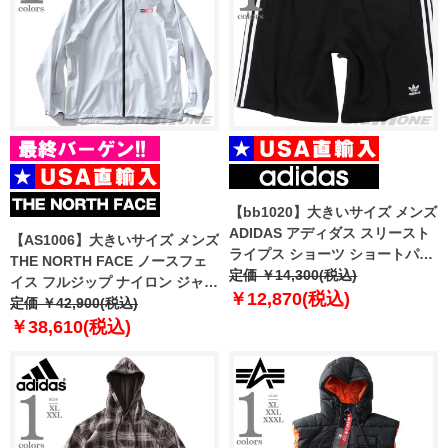
【bb1020】大きいサイズ メンズ
ADIDAS アディダス スリースト
【AS1006】大きいサイズ メンズ
ライプス ショーツ ショートパン
THE NORTH FACE ノースフェ
ツ ハーフパンツ USA直輸入
定価 ￥14,300(税込)
イス フルジップ ナイロン ジャケ
ia6351
￥12,870(税込)
ット FRST DWN PACK JKT
定価 ￥42,900(税込)
USA直輸入 nf0a5iyy-53c
￥38,610(税込)