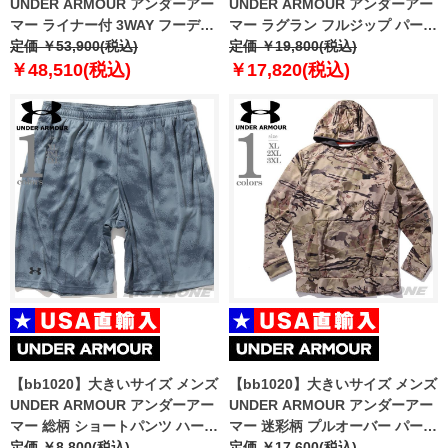
UNDER ARMOUR アンダーアー
UNDER ARMOUR アンダーアー
マー ライナー付 3WAY フーデッ
マー ラグラン フルジップ パーカ
ド ジャケット USA直輸入
定価 ￥53,900(税込)
ー ウィンドブレーカー USA直輸
定価 ￥19,800(税込)
1371585-012
入 1377171-468
￥48,510(税込)
￥17,820(税込)
【bb1020】大きいサイズ メンズ
【bb1020】大きいサイズ メンズ
UNDER ARMOUR アンダーアー
UNDER ARMOUR アンダーアー
マー 総柄 ショートパンツ ハーフ
マー 迷彩柄 プルオーバー パーカ
パンツ ショーツ LOOSE TECH
定価 ￥8,800(税込)
ー Storm Camo Kangzip
定価 ￥17,600(税込)