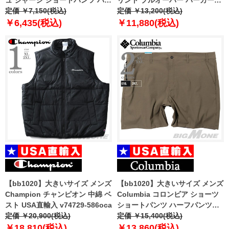
ュ ジャージ ショートパンツ ハー
リント プルオーバー パーカー
フパンツ ショーツ USA直輸入
定価 ￥7,150(税込)
USA直輸入 s9441pg586mda
定価 ￥13,200(税込)
85861
￥6,435(税込)
￥11,880(税込)
【bb1020】大きいサイズ メンズ
【bb1020】大きいサイズ メンズ
Champion チャンピオン 中綿 ベ
Columbia コロンビア ショーツ
スト USA直輸入 v74729-586oca
ショートパンツ ハーフパンツ
定価 ￥20,900(税込)
USA直輸入 2031161
定価 ￥15,400(税込)
￥18,810(税込)
￥13,860(税込)