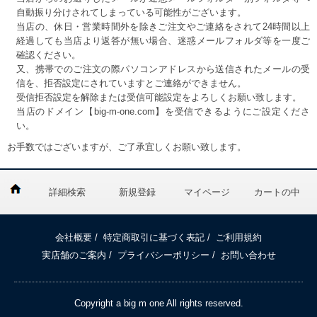
自動振り分けされてしまっている可能性がございます。
当店の、休日・営業時間外を除きご注文やご連絡をされて24時間以上
経過しても当店より返答が無い場合、迷惑メールフォルダ等を一度ご
確認ください。
又、携帯でのご注文の際パソコンアドレスから送信されたメールの受
信を、拒否設定にされていますとご連絡ができません。
受信拒否設定を解除または受信可能設定をよろしくお願い致します。
当店のドメイン【big-m-one.com】を受信できるようにご設定くださ
い。
お手数ではございますが、ご了承宜しくお願い致します。
詳細検索
新規登録
マイページ
カートの中
会社概要
/
特定商取引に基づく表記
/
ご利用規約
実店舗のご案内
/
プライバシーポリシー
/
お問い合わせ
Copyright a big m one All rights reserved.