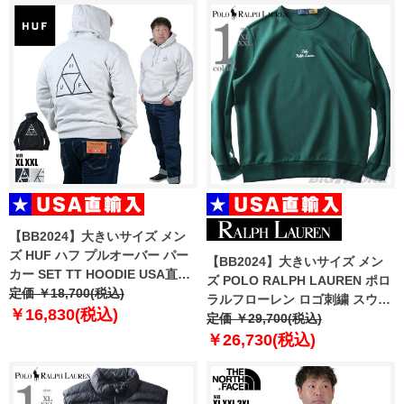
【BB2024】大きいサイズ メン
ズ HUF ハフ プルオーバー パー
【BB2024】大きいサイズ メン
カー SET TT HOODIE USA直輸
ズ POLO RALPH LAUREN ポロ
入 pf00572
定価 ￥18,700(税込)
ラルフローレン ロゴ刺繍 スウェ
￥16,830(税込)
ット トレーナー USA直輸入
定価 ￥29,700(税込)
710941833-009
￥26,730(税込)