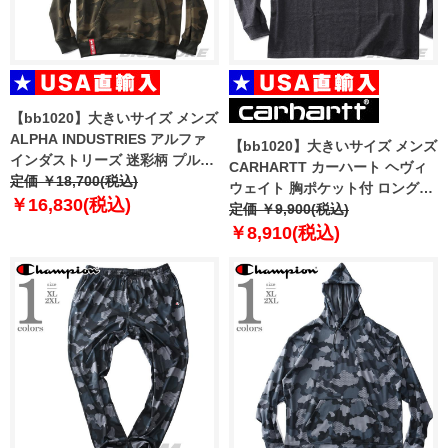
【bb1020】大きいサイズ メンズ
ALPHA INDUSTRIES アルファ
【bb1020】大きいサイズ メンズ
インダストリーズ 迷彩柄 プルオ
CARHARTT カーハート ヘヴィ
ーバー パーカー Basic hoody
定価 ￥18,700(税込)
ウェイト 胸ポケット付 ロングス
Camo USA直輸入 178312c
￥16,830(税込)
リーブ Tシャツ ルーズフィット
定価 ￥9,900(税込)
USA直輸入 k126
￥8,910(税込)