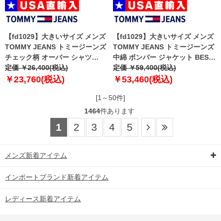
【fd1029】大きいサイズ メンズ
【fd1029】大きいサイズ メンズ
TOMMY JEANS トミージーンズ
TOMMY JEANS トミージーンズ
チェック柄 オーバー シャツ
中綿 ボンバー ジャケット BEST
CHECK OVERSHIRT USA直輸入
定価 ￥26,400(税込)
VARSITY JACKET USA直輸入
定価 ￥59,400(税込)
dm0dm22013
dm0dm22043
￥23,760(税込)
￥53,460(税込)
[1～50件]
1464
件あります
1
2
3
4
5
メンズ新着アイテム
インポートブランド新着アイテム
レディース新着アイテム