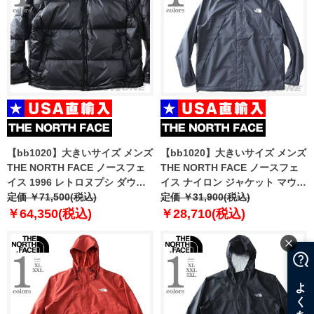
【bb1020】大きいサイズ メンズ
【bb1020】大きいサイズ メンズ
THE NORTH FACE ノースフェ
THE NORTH FACE ノースフェ
イス 1996 レトロヌプシ ダウン
イス ナイロン ジャケット マウン
ジャケット 1996 RETRO
定価 ￥71,500(税込)
テンパーカー ANTORA JACKET
定価 ￥31,900(税込)
NUPTSE JACKET USA直輸入
USA直輸入 nf0a7qey-174
￥64,350(税込)
￥28,710(税込)
nf0a3c8d-le4