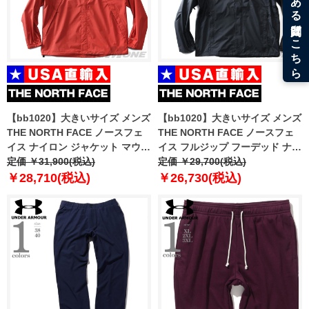
【bb1020】大きいサイズ メンズ
【bb1020】大きいサイズ メンズ
THE NORTH FACE ノースフェ
THE NORTH FACE ノースフェ
イス ナイロン ジャケット マウン
イス フルジップ フーデッド ナイ
テンパーカー ANTORA JACKET
定価 ￥31,900(税込)
ロン ジャケット M VENTURE 2
定価 ￥29,700(税込)
USA直輸入 nf0a7qey-ubr
JACKET USA直輸入 nf0a2vd3-
￥28,710(税込)
￥26,730(税込)
cx6