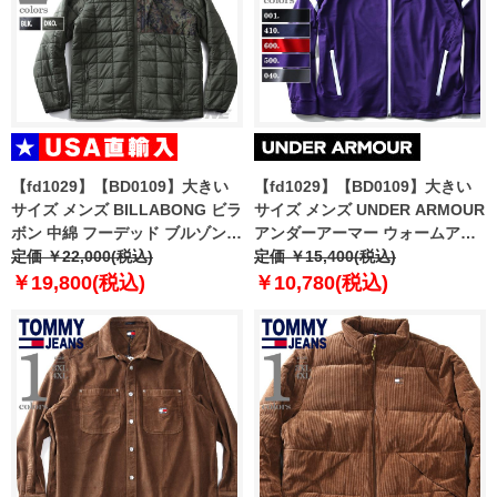
【fd1029】【BD0109】大きい
【fd1029】【BD0109】大きい
サイズ メンズ BILLABONG ビラ
サイズ メンズ UNDER ARMOUR
ボン 中綿 フーデッド ブルゾン
アンダーアーマー ウォームアッ
ジャケット Journey Hooded
定価 ￥22,000(税込)
プ ジャケット アウター スポーツ
定価 ￥15,400(税込)
Zip-Up Puffer Jacket USA直輸
ウェア USA 直輸入 1270403
￥19,800(税込)
￥10,780(税込)
入 abyjk00116