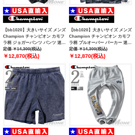
【bb1020】大きいサイズ メンズ
【bb1020】大きいサイズ メンズ
Champion チャンピオン カモフ
Champion チャンピオン カモフ
ラ柄 ジョガーパンツ パンツ 迷彩
ラ柄 プルオーバー パーカー 迷彩
柄 USA直輸入 p7477p-586644
定価 ￥14,300(税込)
柄 USA直輸入 s9441p-586638
定価 ￥14,300(税込)
￥12,870(税込)
￥12,870(税込)