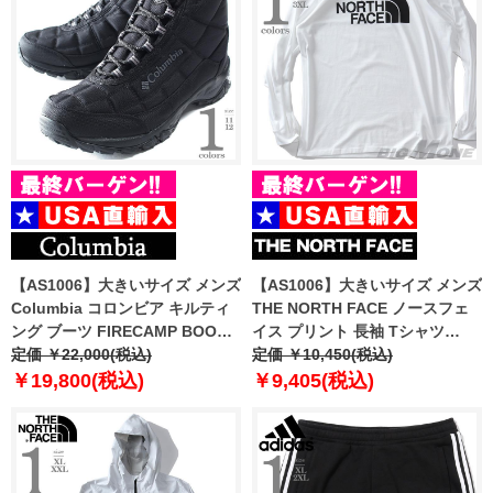
【AS1006】大きいサイズ メンズ
【AS1006】大きいサイズ メンズ
Columbia コロンビア キルティ
THE NORTH FACE ノースフェ
ング ブーツ FIRECAMP BOOT
イス プリント 長袖 Tシャツ
USA直輸入 1672881
定価 ￥22,000(税込)
HALF DOME TEE USA直輸入
定価 ￥10,450(税込)
nf0a811o-la9
￥19,800(税込)
￥9,405(税込)