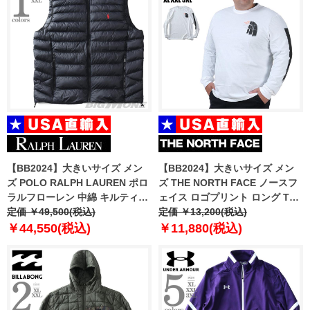
【BB2024】大きいサイズ メン
【BB2024】大きいサイズ メン
ズ POLO RALPH LAUREN ポロ
ズ THE NORTH FACE ノースフ
ラルフローレン 中綿 キルティン
ェイス ロゴプリント ロング Tシ
グ ベスト USA直輸入
定価 ￥49,500(税込)
ャツ Brand Proud Tee USA直輸
定価 ￥13,200(税込)
710949962-002
入 nf0a86ww-vod
￥44,550(税込)
￥11,880(税込)