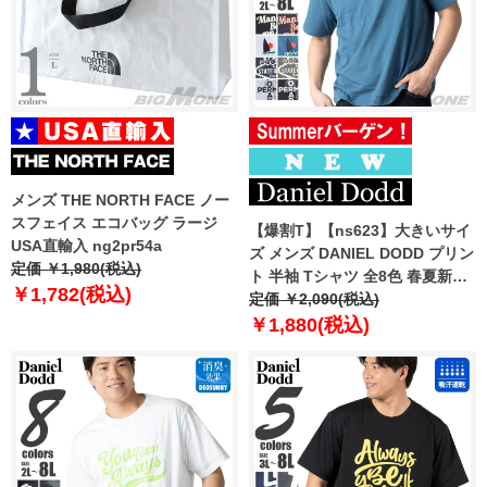
メンズ THE NORTH FACE ノー
スフェイス エコバッグ ラージ
【爆割T】【ns623】大きいサイ
USA直輸入 ng2pr54a
ズ メンズ DANIEL DODD プリン
定価 ￥1,980(税込)
ト 半袖 Tシャツ 全8色 春夏新作
￥1,782(税込)
azt-2602pt3 【fre】
定価 ￥2,090(税込)
￥1,880(税込)