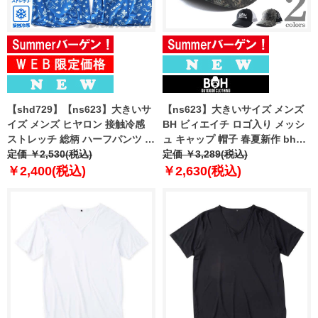
【shd729】【ns623】大きいサ
【ns623】大きいサイズ メンズ
イズ メンズ ヒヤロン 接触冷感
BH ビィエイチ ロゴ入り メッシ
ストレッチ 総柄 ハーフパンツ 春
ュ キャップ 帽子 春夏新作 bhh-
夏新作 27631th
定価 ￥2,530(税込)
260301
定価 ￥3,289(税込)
￥2,400(税込)
￥2,630(税込)