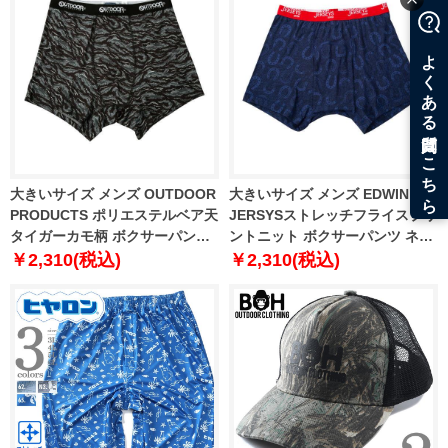
大きいサイズ メンズ OUTDOOR
大きいサイズ メンズ EDWIN
PRODUCTS ポリエステルベア天
JERSYSストレッチフライスプリ
タイガーカモ柄 ボクサーパンツ
ントニット ボクサーパンツ ネイ
ブラック×チャコール 1249-
ビー 1249-6201-1 3L 4L 5L 6L
￥2,310(税込)
￥2,310(税込)
6222-2 3L 4L 5L 6L 7L 8L
8L