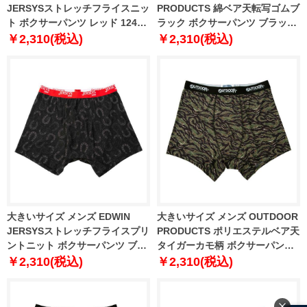
JERSYSストレッチフライスニッ
PRODUCTS 綿ベア天転写ゴムブ
ト ボクサーパンツ レッド 1249-
ラック ボクサーパンツ ブラック
6202-1 3L 4L 5L 6L 8L
×ジェリービーンズ 1249-6220-1
￥2,310(税込)
￥2,310(税込)
3L 4L 5L 6L 7L 8L
大きいサイズ メンズ EDWIN
大きいサイズ メンズ OUTDOOR
JERSYSストレッチフライスプリ
PRODUCTS ポリエステルベア天
ントニット ボクサーパンツ ブラ
タイガーカモ柄 ボクサーパンツ
ック 1249-6201-2 3L 4L 5L 6L
ブラック×カーキ 1249-6222-1
￥2,310(税込)
￥2,310(税込)
8L
3L 4L 5L 6L 7L 8L