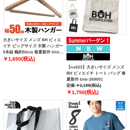
大きいサイズ メンズ BH ビィエ
イチ ビッグサイズ 木製 ハンガー
5本組 幅約50cm 春夏新作 bhhg-
269001
￥1,650(税込)
【ns623】大きいサイズ メンズ
BH ビィエイチ トート バッグ 春
夏新作 bhb-269001
定価 ￥2,189(税込)
￥1,750(税込)