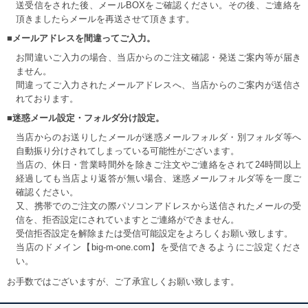
送受信をされた後、メールBOXをご確認ください。その後、ご連絡を
頂きましたらメールを再送させて頂きます。
■メールアドレスを間違ってご入力。
お間違いご入力の場合、当店からのご注文確認・発送ご案内等が届き
ません。
間違ってご入力されたメールアドレスへ、当店からのご案内が送信さ
れております。
■迷惑メール設定・フォルダ分け設定。
当店からのお送りしたメールが迷惑メールフォルダ・別フォルダ等へ
自動振り分けされてしまっている可能性がございます。
当店の、休日・営業時間外を除きご注文やご連絡をされて24時間以上
経過しても当店より返答が無い場合、迷惑メールフォルダ等を一度ご
確認ください。
又、携帯でのご注文の際パソコンアドレスから送信されたメールの受
信を、拒否設定にされていますとご連絡ができません。
受信拒否設定を解除または受信可能設定をよろしくお願い致します。
当店のドメイン【big-m-one.com】を受信できるようにご設定くださ
い。
お手数ではございますが、ご了承宜しくお願い致します。