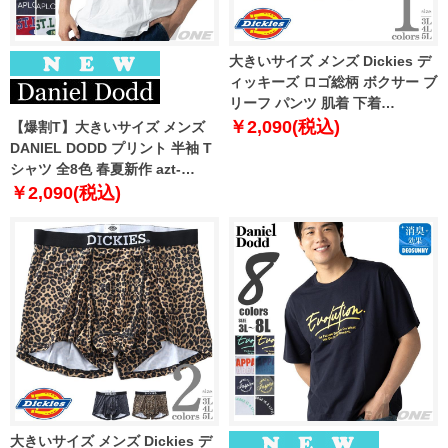
大きいサイズ メンズ Dickies デ
ィッキーズ ロゴ総柄 ボクサー ブ
リーフ パンツ 肌着 下着
80212700
￥2,090(税込)
【爆割T】大きいサイズ メンズ
DANIEL DODD プリント 半袖 T
シャツ 全8色 春夏新作 azt-
2602pt6 【fre】
￥2,090(税込)
大きいサイズ メンズ Dickies デ