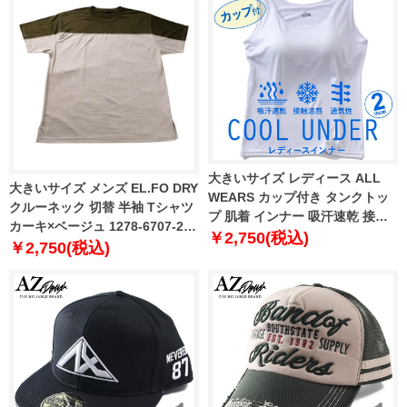
大きいサイズ レディース ALL
大きいサイズ メンズ EL.FO DRY
WEARS カップ付き タンクトッ
クルーネック 切替 半袖 Tシャツ
プ 肌着 インナー 吸汗速乾 接触
カーキ×ベージュ 1278-6707-2
冷感 通気性 春夏新作 387-
￥2,750(税込)
3L 4L 5L 6L 8L
￥2,750(税込)
259001aw