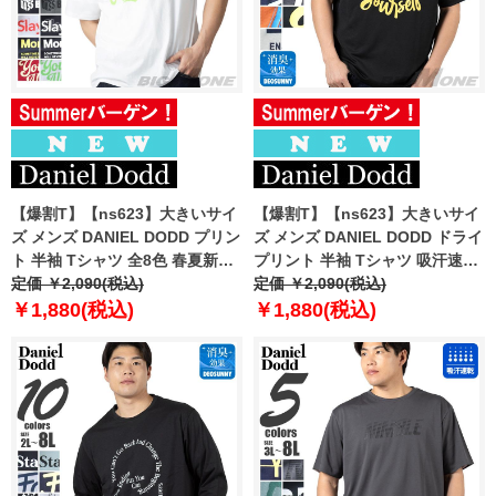
【爆割T】【ns623】大きいサイ
【爆割T】【ns623】大きいサイ
ズ メンズ DANIEL DODD プリン
ズ メンズ DANIEL DODD ドライ
ト 半袖 Tシャツ 全8色 春夏新作
プリント 半袖 Tシャツ 吸汗速乾
azt-2602pt4 【fre】
定価 ￥2,090(税込)
春夏新作 azt-2602dry1 【fre】
定価 ￥2,090(税込)
￥1,880(税込)
￥1,880(税込)