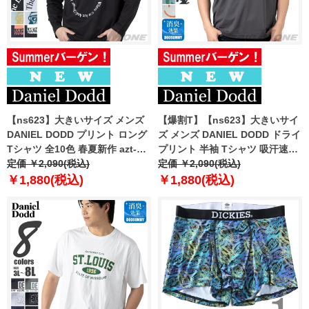
【ns623】大きいサイズ メンズ
【爆割T】【ns623】大きいサイ
DANIEL DODD プリント ロング
ズ メンズ DANIEL DODD ドライ
Tシャツ 全10色 春夏新作 azt-
プリント 半袖 Tシャツ 吸汗速乾
2601pt1 【fre】
定価 ￥2,090(税込)
春夏新作 azt-2602dry2 【fre】
定価 ￥2,090(税込)
￥1,880(税込)
￥1,880(税込)