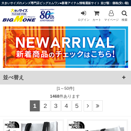
大きいサイズのメンズ専門店ビッグエムワン■新着アイテム情報通販サイト 並び順：価格(安い順)
ログイン
カート
マイページ
検索
並べ替え
[1～50件]
1468
件あります
1
2
3
4
5