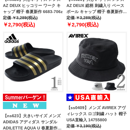
AZ DEUX ヒッコリー ワーク キ
AZ DEUX 総柄 刺繍入り ベース
ャップ 帽子 春夏新作 6683-706z
ボール キャップ 帽子 春夏新作
定価 ￥3,289(税込)
6683-702z
定価 ￥3,289(税込)
￥2,790(税込)
￥2,790(税込)
【ss0409】メンズ AVIREX アヴ
ィレックス ロゴ刺繍 ハット 帽子
【ns623】大きいサイズ メンズ
USA直輸入 14755800
ADIDAS アディダス サンダル
定価 ￥3,190(税込)
ADILETTE AQUA U 春夏新作