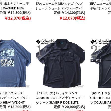
ラ MLB ヤンキース 半
ERA ニューエラ NBA シカゴブルズ
ERA ニューエ
B WASHED NEW
ショーツ ショートパンツ ハーフパン
半袖 Tシャツ CH
定価 ￥14,300(税込)
定価 ￥14,300(税込)
定
ES T-SHIRT USA直輸
ツ NBA CHICAGO BULLS BLACK
BLACK OVERSI
￥12,870(税込)
SHORTS USA直輸入 60771533
￥12,870(税込)
直輸入 607715
大きいサイズ メンズ
【ns623】大きいサイズ メンズ
【ns623】大
 コロンビア バックプリン
Columbia コロンビア 半袖 カジュア
Columbia 
 HEAVYWEIGHT
ル シャツ SILVER RIDGE ELITE
ツ COLUMBIA 
定価 ￥13,200(税込)
定価 ￥20,900(税込)
定
 USA直輸入 2155061
SHORT SLEEVE WOVEN USA直輸
入 1990401