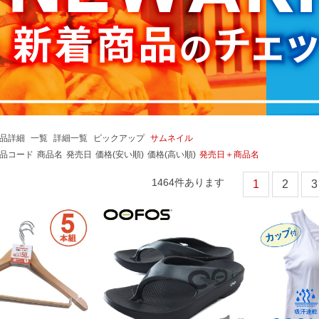
品詳細
一覧
詳細一覧
ピックアップ
サムネイル
品コード
商品名
発売日
価格(安い順)
価格(高い順)
発売日＋商品名
1464
件あります
1
2
3