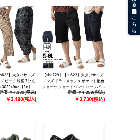
ns623】大きいサイズ
【shd729】【ns623】大きいサイズ
チピーチ 総柄 7分丈
メンズ ドライメッシュ ポケット配色
02249az 【fre】
ショーツ ショートパンツ ハーフパン
定価 ￥4,389(税込)
定価 ￥4,389(税込)
ツ 春夏新作 302252az 【fre】
￥3,490(税込)
￥3,730(税込)