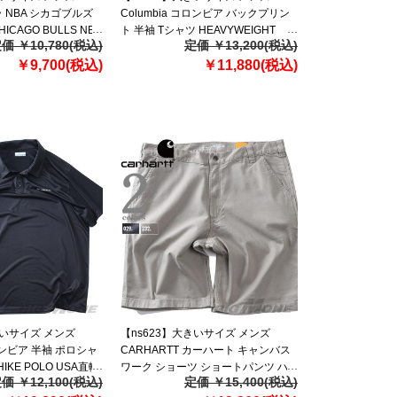
ラ NBA シカゴブルズ
Columbia コロンビア バックプリン
ICAGO BULLS NBA
ト 半袖 Tシャツ HEAVYWEIGHT
価 ￥10,780(税込)
定価 ￥13,200(税込)
ZED T-SHIRT USA
BACK GRAPHIC TEE USA直輸入
23
￥9,700(税込)
2155041
￥11,880(税込)
きいサイズ メンズ
【ns623】大きいサイズ メンズ
コロンビア 半袖 ポロシャ
CARHARTT カーハート キャンバス
HIKE POLO USA直輸
ワーク ショーツ ショートパンツ ハ
価 ￥12,100(税込)
定価 ￥15,400(税込)
ーフパンツ CANVAS UTILITY WORK