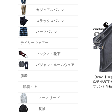
カジュアルパンツ
スラックスパンツ
ハーフパンツ
デイリーウェアー
ソックス・靴下
パジャマ・ルームウェア
肌着
【ns623】
CARHART
肌着・上
プリント 半袖 
RELAXED BL
USA直輸入 10
ノースリーブ
長袖