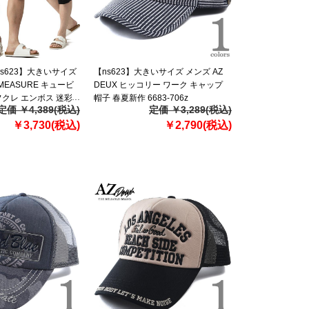
ns623】大きいサイズ
【ns623】大きいサイズ メンズ AZ
 MEASURE キュービ
DEUX ヒッコリー ワーク キャップ
クレ エンボス 迷彩
帽子 春夏新作 6683-706z
定価 ￥4,389(税込)
定価 ￥3,289(税込)
ョートパンツ ハーフ
753-384z 【fre】
￥3,730(税込)
￥2,790(税込)