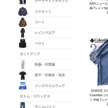
テーラードジャケット
ERA ニューエ
袖 Tシャツ ML
ジャケット
YORK YANKE
入 60771645
コート
レインウエア
ベスト
セットアップ
制服・作業服
甚平・作務衣・浴衣
メンズスイムウェア
【ns623】
Columbia
ボトム・スラックス
ト 半袖 Tシャツ
ICONIC TEE
デニムパンツ