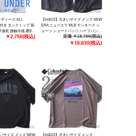
ディース ALL
【ns623】大きいサイズ メンズ NEW
プ付き タンクトップ 肌
ERA ニューエラ MLB ヤンキース シ
汗速乾 接触冷感 通気
ョーツ ショートパンツ ハーフパンツ
定価 ￥18,700(税込)
￥2,750(税込)
-259001aw
MLB WASHED NEW YORK
YANKEES T-SHIRT USA直輸入
￥16,830(税込)
60771649
きいサイズ メンズ NEW
【ns623】大きいサイズ メンズ