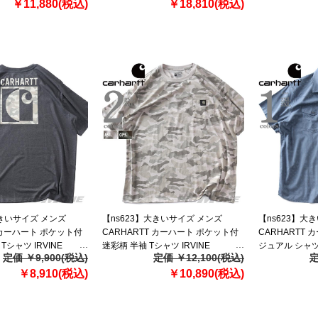
￥11,880(税込)
入 2164521
￥18,810(税込)
大きいサイズ メンズ
【ns623】大きいサイズ メンズ
【ns623】大
T カーハート ポケット付
CARHARTT カーハート ポケット付
CARHARTT 
Tシャツ IRVINE
迷彩柄 半袖 Tシャツ IRVINE
ジュアル シャツ 
定価 ￥9,900(税込)
定価 ￥12,100(税込)
定
OCK CAMO T-SHIRT
RELAXED CAMO T-SHIRT USA直輸
BOZEMAN RE
7296
￥8,910(税込)
入 107298
￥10,890(税込)
SLEEVE PLAI
107284