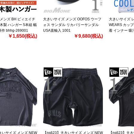
メンズ BH ビィエイチ
大きいサイズ メンズ OOFOS ウーフ
大きいサイズ レ
木製 ハンガー 5本組 幅
ォス サンダル リカバリーサンダル
WEARS カッ
作 bhhg-269001
USA直輸入 1001
着 インナー 吸
￥1,650(税込)
￥9,680(税込)
性 春夏新作 387
大きいサイズ メンズ NEW
【ns623】大きいサイズ メンズ NEW
【ns623】大