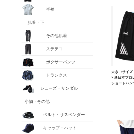
半袖
肌着・下
その他肌着
ステテコ
ボクサーパンツ
大きいサイズ メ
トランクス
× 新日本プロレ
ショートパンツ 
シューズ・サンダル
6242-1 3L 4L
小物・その他
ベルト・サスペンダー
キャップ・ハット