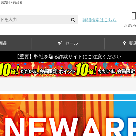
：発売日＋商品名
詳細検索はこちら
お買い
商品
セール
実
【重要】弊社を騙る詐欺サイトにご注意ください