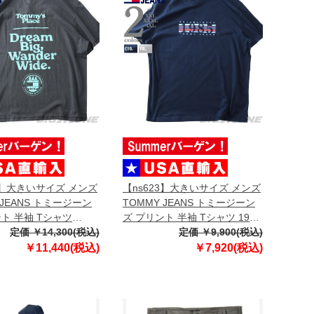
3】大きいサイズ メンズ
【ns623】大きいサイズ メンズ
 JEANS トミージーン
TOMMY JEANS トミージーン
ト 半袖 Tシャツ
ズ プリント 半袖 Tシャツ 1985
R SS TEE USA直輸入
定価 ￥14,300(税込)
DNA GRAPHIC SS TEE USA直
定価 ￥9,900(税込)
2309
輸入 dm0dm22307
￥11,440(税込)
￥7,920(税込)