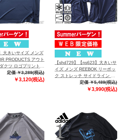
3】大きいサイズ メンズ
OR PRODUCTS アウト
【shd729】【ns623】大きいサ
ダクツ ロゴプリント
イズ メンズ REEBOK リーボッ
半袖 Tシャツ 軽量素材
定価 ￥3,289(税込)
ク ストレッチ サイドライン シ
c5635e
￥3,120(税込)
ョーツ ショートパンツ ハーフ
定価 ￥5,489(税込)
パンツ 接触冷感 吸水速乾 UV加
￥3,990(税込)
工 春夏新作 x4635r