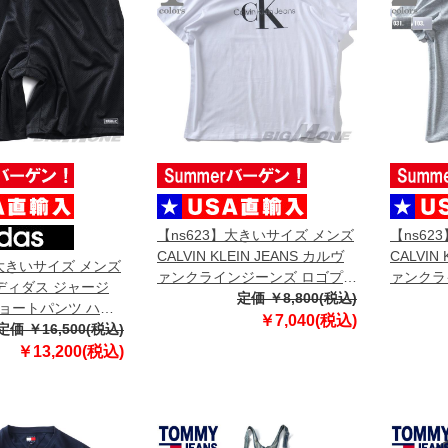
【ns623】大きいサイズ メンズ
【ns62
CALVIN KLEIN JEANS カルヴ
CALVIN
】大きいサイズ メンズ
ァンクラインジーンズ ロゴプリ
ァンクラ
 アディダス ジャージ
ント 半袖 Tシャツ USA直輸入
定価 ￥8,800(税込)
ント 半袖
ョートパンツ ハー
40bc839
40dc813
￥7,040(税込)
GAN SHORT USA
定価 ￥16,500(税込)
08
￥13,200(税込)