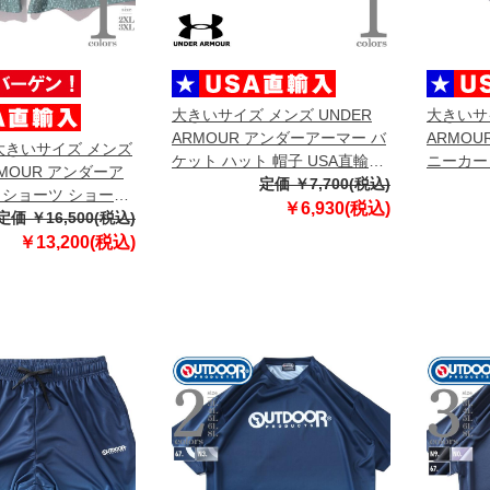
大きいサイズ メンズ UNDER
大きいサイ
ARMOUR アンダーアーマー バ
ARMOU
】大きいサイズ メンズ
ケット ハット 帽子 USA直輸入
ニーカー
RMOUR アンダーア
1383483-103
定価 ￥7,700(税込)
USA直輸入
 ショーツ ショート
￥6,930(税込)
直輸入 6009178-
定価 ￥16,500(税込)
￥13,200(税込)