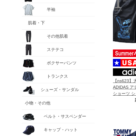
半袖
肌着・下
その他肌着
ステテコ
ボクサーパンツ
トランクス
【ns623
ADIDAS
シューズ・サンダル
ショーツ シ
フパンツ KO
小物・その他
直輸入 kc63
ベルト・サスペンダー
キャップ・ハット