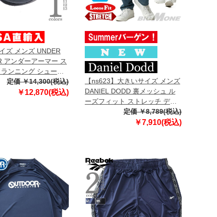
ズ メンズ UNDER
R アンダーアーマー ス
 ランニング シューズ
【ns623】大きいサイズ メンズ
 6013582-001
定価 ￥14,300(税込)
DANIEL DODD 裏メッシュ ル
￥12,870(税込)
ーズフィット ストレッチ デニ
ム パンツ 接触冷感 春夏新作
定価 ￥8,789(税込)
azd260201102l 【fre】
￥7,910(税込)