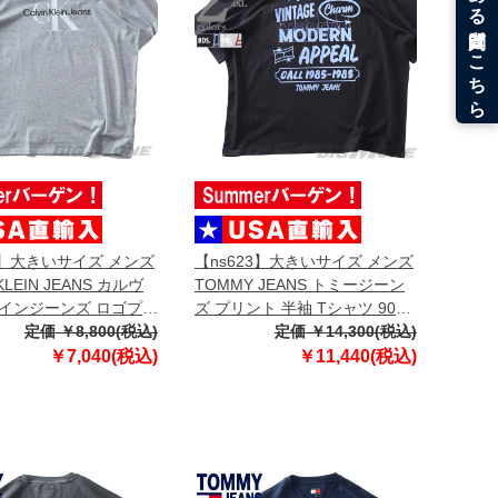
3】大きいサイズ メンズ
【ns623】大きいサイズ メンズ
 KLEIN JEANS カルヴ
TOMMY JEANS トミージーン
インジーンズ ロゴプリ
ズ プリント 半袖 Tシャツ 90S
 Tシャツ USA直輸入
定価 ￥8,800(税込)
GRAFFITI SS POCKET TEE
定価 ￥14,300(税込)
USA直輸入 dm0dm22334
￥7,040(税込)
￥11,440(税込)