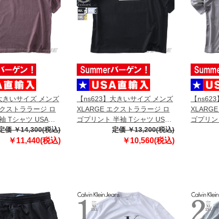
】大きいサイズ メンズ
【ns623】大きいサイズ メンズ
【ns62
 エクストララージ ロ
XLARGE エクストララージ ロ
XLARG
袖 Tシャツ USA直
ゴプリント 半袖 Tシャツ USA
ゴプリント
1011003
定価 ￥14,300(税込)
直輸入 201261011002
定価 ￥13,200(税込)
直輸入 20
￥11,440(税込)
￥10,560(税込)