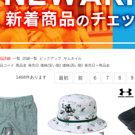
品詳細
一覧
詳細一覧
ピックアップ
サムネイル
品コード
商品名
発売日
価格(安い順)
価格(高い順)
発売日＋商品名
1468
件あります
最初
前
6
7
8
9