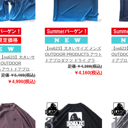
【ns623】大きいサイズ メンズ
【ns62
OUTDOOR PRODUCTS アウト
OUTDO
】【ns623】大きいサ
ドアプロダクツ ドライ グラデ
ドアプロ
OUTDOOR
ーション 半袖 Tシャツ 軽量素
定価 ￥4,389(税込)
ドライ 
TS アウトドアプロダ
材 春夏新作 c563he
春夏新作 
￥4,160(税込)
 グラデーション シ
定価 ￥5,489(税込)
ートパンツ ハーフ
￥4,990(税込)
素材 春夏新作