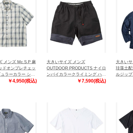
メンズ Mc.S.P 麻
大きいサイズ メンズ
大きいサイ
ッドオンブレチェッ
OUTDOOR PRODUCTS ナイロ
珪藻土配合
ギュラーカラー シャ
ンバイカラークライミング ハー
ルジップ
 1277-6221-1
フパンツ ブラック×グレー
1278-654
￥4,950(税込)
￥7,590(税込)
 8L
1254-6230-2 3L 4L 5L 6L 7L
8L
8L