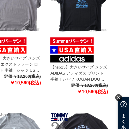
3】大きいサイズ メンズ
E エクストララージ ロ
【ns623】大きいサイズ メンズ
 半袖 Tシャツ USA
ADIDAS アディダス プリント
1261011005
定価 ￥13,200(税込)
半袖 Tシャツ KOGAN DOG
￥10,560(税込)
TEE USA直輸入 kc6304
定価 ￥13,200(税込)
￥10,560(税込)