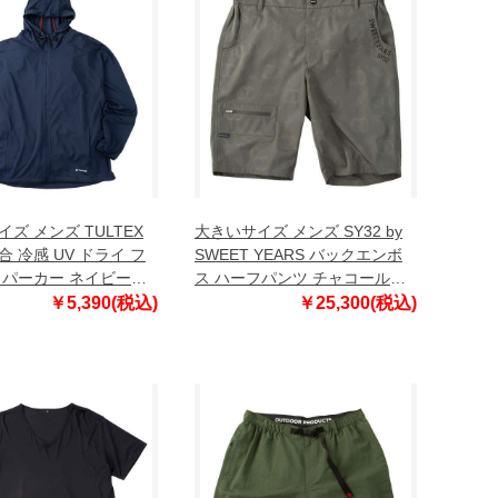
ズ メンズ TULTEX
大きいサイズ メンズ SY32 by
 冷感 UV ドライ フ
SWEET YEARS バックエンボ
 パーカー ネイビー
ス ハーフパンツ チャコールグ
0-1 3L 4L 5L 6L 7L
レー 1274-6247-2 3L 4L 5L 6L
￥5,390(税込)
￥25,300(税込)