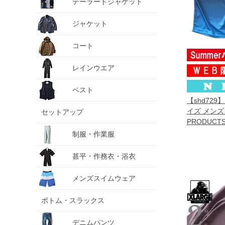
テーラードジャケット
ジャケット
コート
レインウエア
ベスト
【shd729
イズ メンズ 
セットアップ
PRODUC
クツ ドライ
制服・作業服
ョーツ ショ
パンツ 軽量
甚平・作務衣・浴衣
c4637e
メンズスイムウェア
ボトム・スラックス
デニムパンツ