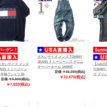
大きいサイズ メンズ TOMMY
JEANS トミージーンズ デニム
】大きいサイズ メンズ
【ns62
オーバーオール JAIMIE
EANS トミージーン
TOMMY
DUNGAREE EXT USA直輸入
定価 ￥36,300(税込)
半袖 Tシャツ BIG
ズ プリン
dm0dm22279
￥32,670(税込)
TEE USA直輸入
定価 ￥9,900(税込)
OUTDOO
45
dm0dm2
￥7,920(税込)