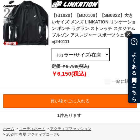
【fd1029】【BD0109】【SB0322】大き
いサイズ メンズ LINKATION リンケーショ
ン ポンチ ラグラン ストレッチ スタジアム
ブルゾン アスレジャー スポーツウェア lk-
cj240111
定価 ￥8,789(税込)
￥6,150(税込)
一緒に購入
買い物かごに入れる
1
件あります
ホーム
>
コーディネート
>
アクティブファッション
>
2024年春夏 アクティブコーデ6