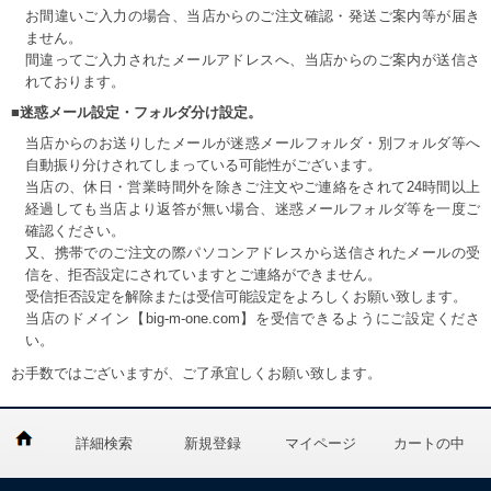
お間違いご入力の場合、当店からのご注文確認・発送ご案内等が届き
ません。
間違ってご入力されたメールアドレスへ、当店からのご案内が送信さ
れております。
■迷惑メール設定・フォルダ分け設定。
当店からのお送りしたメールが迷惑メールフォルダ・別フォルダ等へ
自動振り分けされてしまっている可能性がございます。
当店の、休日・営業時間外を除きご注文やご連絡をされて24時間以上
経過しても当店より返答が無い場合、迷惑メールフォルダ等を一度ご
確認ください。
又、携帯でのご注文の際パソコンアドレスから送信されたメールの受
信を、拒否設定にされていますとご連絡ができません。
受信拒否設定を解除または受信可能設定をよろしくお願い致します。
当店のドメイン【big-m-one.com】を受信できるようにご設定くださ
い。
お手数ではございますが、ご了承宜しくお願い致します。
詳細検索
新規登録
マイページ
カートの中