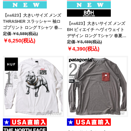
【ns623】大きいサイズ メンズ
THRASHER スラッシャー 袖ロ
【ns623】大きいサイズ メンズ
ゴプリント ロング Tシャツ 春夏
BH ビィエイチ ヘヴィウェイト
新作 th26sp01k 【fre】
定価 ￥6,589(税込)
デザイン ロング Tシャツ 春夏新
￥6,250(税込)
作 bh-t260101 【fre】
定価 ￥5,489(税込)
￥4,390(税込)