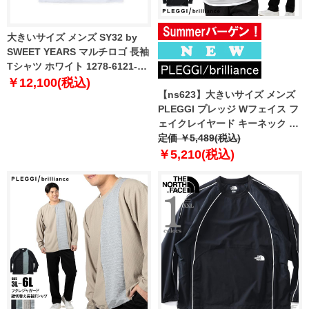
大きいサイズ メンズ SY32 by
SWEET YEARS マルチロゴ 長袖
Tシャツ ホワイト 1278-6121-1
3L 4L 5L 6L
￥12,100(税込)
【ns623】大きいサイズ メンズ
PLEGGI プレッジ Wフェイス フ
ェイクレイヤード キーネック 長
袖 Tシャツ 春夏新作 66-13129-2
定価 ￥5,489(税込)
【fre】
￥5,210(税込)