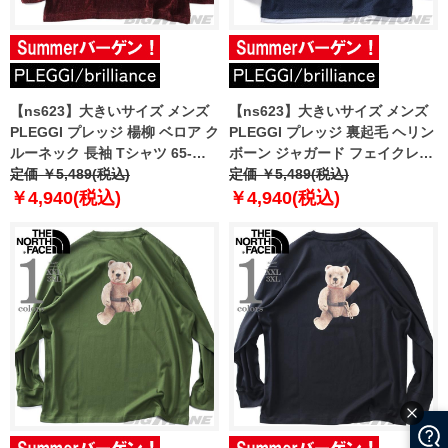
【ns623】大きいサイズ メンズ
【ns623】大きいサイズ メンズ
PLEGGI プレッジ 楊柳 ベロア ク
PLEGGI プレッジ 裏起毛 ヘリン
ルーネック 長袖 Tシャツ 65-
ボーン ジャガード フェイクレイ
88373-2
定価 ￥5,489(税込)
ヤード Vネック 長袖 Tシャツ 65-
定価 ￥5,489(税込)
88151-2
￥4,940(税込)
￥4,940(税込)