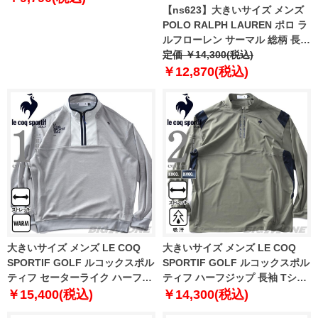
【ns623】大きいサイズ メンズ
POLO RALPH LAUREN ポロ ラ
ルフローレン サーマル 総柄 長袖
Tシャツ USA直輸入 pw25hr-
定価 ￥14,300(税込)
a0sO
￥12,870(税込)
大きいサイズ メンズ LE COQ
大きいサイズ メンズ LE COQ
SPORTIF GOLF ルコックスポル
SPORTIF GOLF ルコックスポル
ティフ セーターライク ハーフジ
ティフ ハーフジップ 長袖 Tシャ
ップ カットソー ストレッチ ゴル
ツ 吸汗 ストレッチ ゴルフウェア
￥15,400(税込)
￥14,300(税込)
フウェア lg5fswb1m
lg5flsb2m