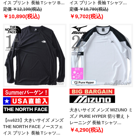
イス プリント 長袖 Tシャツ BOX
イス プリント 長袖 Tシャツ
NSE TEE USA直輸入 nf0a87nn-
定価 ￥12,100(税込)
SIMPLE DOME TEE USA直輸入
定価 ￥10,780(税込)
fn4
nf0a87qn-fn4
￥10,890(税込)
￥9,702(税込)
大きいサイズ メンズ MIZUNO ミ
ズノ PURE HYPER 切り替え ト
【ns623】大きいサイズ メンズ
レーニング 長袖 Tシャツ
THE NORTH FACE ノースフェ
k2jacb40
￥4,290(税込)
イス プリント 長袖 Tシャツ