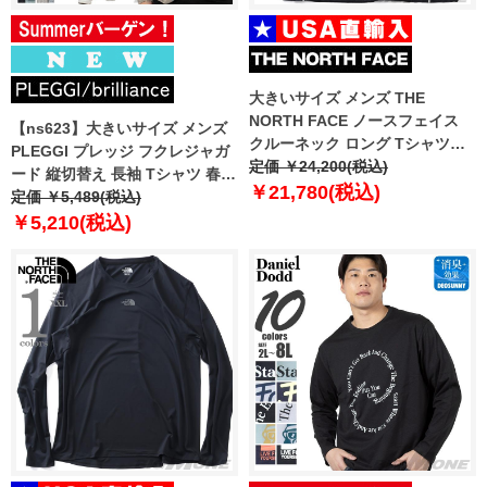
大きいサイズ メンズ THE
NORTH FACE ノースフェイス
【ns623】大きいサイズ メンズ
クルーネック ロング Tシャツ
PLEGGI プレッジ フクレジャガ
DYNAMO CREWNECK USA直輸
定価 ￥24,200(税込)
ード 縦切替え 長袖 Tシャツ 春夏
入 nm5mr54j
￥21,780(税込)
新作 66-13198-2 【fre】
定価 ￥5,489(税込)
￥5,210(税込)