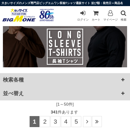
大きいサイズのメンズ専門店ビッグエムワン長袖Tシャツ通販サイト 並び順：発売日＋商品名
ログイン
カート
マイページ
検索
検索各種
並べ替え
[1～50件]
341
件あります
1
2
3
4
5