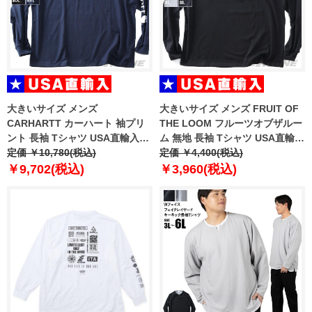
大きいサイズ メンズ
大きいサイズ メンズ FRUIT OF
CARHARTT カーハート 袖プリ
THE LOOM フルーツオブザルー
ント 長袖 Tシャツ USA直輸入
ム 無地 長袖 Tシャツ USA直輸入
k231
定価 ￥10,780(税込)
81575100
定価 ￥4,400(税込)
￥9,702(税込)
￥3,960(税込)