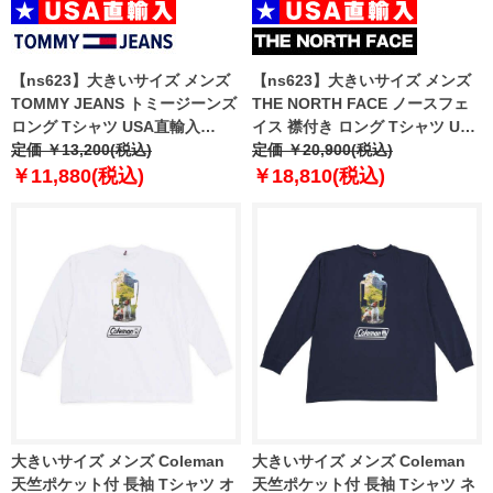
【ns623】大きいサイズ メンズ
【ns623】大きいサイズ メンズ
TOMMY JEANS トミージーンズ
THE NORTH FACE ノースフェ
ロング Tシャツ USA直輸入
イス 襟付き ロング Tシャツ USA
dm0dm21591
定価 ￥13,200(税込)
直輸入 nt7tr04j
定価 ￥20,900(税込)
￥11,880(税込)
￥18,810(税込)
大きいサイズ メンズ Coleman
大きいサイズ メンズ Coleman
天竺ポケット付 長袖 Tシャツ オ
天竺ポケット付 長袖 Tシャツ ネ