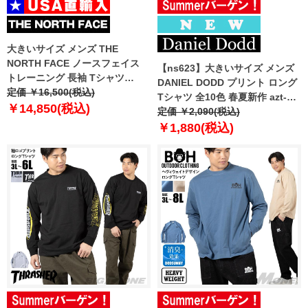
大きいサイズ メンズ THE
NORTH FACE ノースフェイス
【ns623】大きいサイズ メンズ
トレーニング 長袖 Tシャツ
DANIEL DODD プリント ロング
STEPUP L/S TEE USA直輸入
定価 ￥16,500(税込)
Tシャツ 全10色 春夏新作 azt-
nt7tr55j
￥14,850(税込)
2601pt1 【fre】
定価 ￥2,090(税込)
￥1,880(税込)