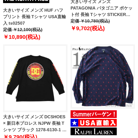
大きいサイズ メンズ
PATAGONIA パタゴニア ポケッ
大きいサイズ メンズ HUF ハフ
ト付 長袖 Tシャツ STICKER
プリント 長袖 Tシャツ USA直輸
POCKET RESPONSIBILI-TEE
定価 ￥10,780(税込)
入 ts02507
USA直輸入 37836
￥9,702(税込)
定価 ￥12,100(税込)
￥10,890(税込)
大きいサイズ メンズ DCSHOES
× 新日本プロレス NJPW 長袖 T
シャツ ブラック 1278-6130-1 3L
4L 5L 6L
￥9,790(税込)