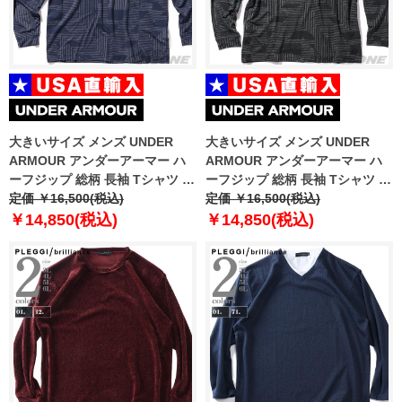
大きいサイズ メンズ UNDER
大きいサイズ メンズ UNDER
ARMOUR アンダーアーマー ハ
ARMOUR アンダーアーマー ハ
ーフジップ 総柄 長袖 Tシャツ ゴ
ーフジップ 総柄 長袖 Tシャツ ゴ
ルフウェア USA直輸入
定価 ￥16,500(税込)
ルフウェア USA直輸入
定価 ￥16,500(税込)
um1212190-190
um1212999-999
￥14,850(税込)
￥14,850(税込)