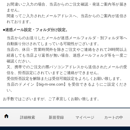
お間違いご入力の場合、当店からのご注文確認・発送ご案内等が届き
ません。
間違ってご入力されたメールアドレスへ、当店からのご案内が送信さ
れております。
■迷惑メール設定・フォルダ分け設定。
当店からのお送りしたメールが迷惑メールフォルダ・別フォルダ等へ
自動振り分けされてしまっている可能性がございます。
当店の、休日・営業時間外を除きご注文やご連絡をされて24時間以上
経過しても当店より返答が無い場合、迷惑メールフォルダ等を一度ご
確認ください。
又、携帯でのご注文の際パソコンアドレスから送信されたメールの受
信を、拒否設定にされていますとご連絡ができません。
受信拒否設定を解除または受信可能設定をよろしくお願い致します。
当店のドメイン【big-m-one.com】を受信できるようにご設定くださ
い。
お手数ではございますが、ご了承宜しくお願い致します。
詳細検索
新規登録
マイページ
カートの中