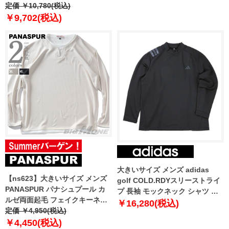
SIMPLE DOME TEE USA直輸入
定価 ￥10,780(税込)
nf0a87qn-jk3
￥9,702(税込)
大きいサイズ メンズ adidas
【ns623】大きいサイズ メンズ
golf COLD.RDYスリーストライ
PANASPUR パナシュプール カ
プ 長袖 モックネック シャツ ブ
ルゼ両面起毛 フェイクキーネッ
ラック 1278-5352-2 3XL 4XL
￥16,280(税込)
ク ロング Tシャツ 5401-604z
定価 ￥4,950(税込)
5XL
￥4,450(税込)