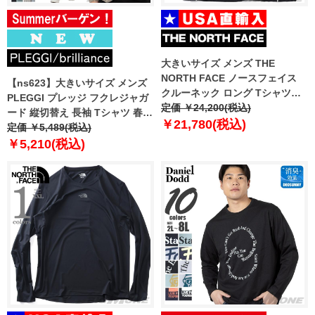
大きいサイズ メンズ THE
NORTH FACE ノースフェイス
【ns623】大きいサイズ メンズ
クルーネック ロング Tシャツ
PLEGGI プレッジ フクレジャガ
DYNAMO CREWNECK USA直輸
定価 ￥24,200(税込)
ード 縦切替え 長袖 Tシャツ 春夏
入 nm5mr54j
￥21,780(税込)
新作 66-13198-2 【fre】
定価 ￥5,489(税込)
￥5,210(税込)