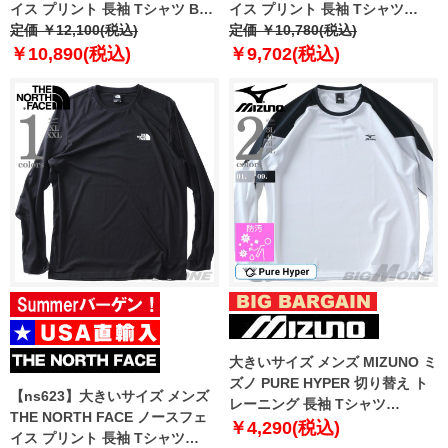
イス プリント 長袖 Tシャツ BOX
イス プリント 長袖 Tシャツ
NSE TEE USA直輸入 nf0a87nn-
定価 ￥12,100(税込)
SIMPLE DOME TEE USA直輸入
定価 ￥10,780(税込)
fn4
nf0a87qn-fn4
￥10,890(税込)
￥9,702(税込)
大きいサイズ メンズ MIZUNO ミ
ズノ PURE HYPER 切り替え ト
【ns623】大きいサイズ メンズ
レーニング 長袖 Tシャツ
THE NORTH FACE ノースフェ
k2jacb40
￥4,290(税込)
イス プリント 長袖 Tシャツ