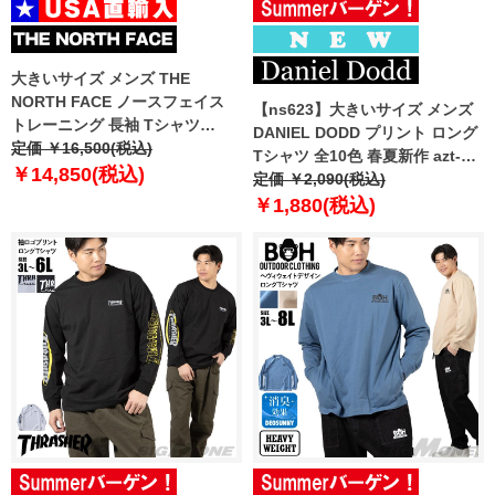
大きいサイズ メンズ THE
NORTH FACE ノースフェイス
【ns623】大きいサイズ メンズ
トレーニング 長袖 Tシャツ
DANIEL DODD プリント ロング
STEPUP L/S TEE USA直輸入
定価 ￥16,500(税込)
Tシャツ 全10色 春夏新作 azt-
nt7tr55j
￥14,850(税込)
2601pt1 【fre】
定価 ￥2,090(税込)
￥1,880(税込)