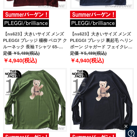
【ns623】大きいサイズ メンズ
【ns623】大きいサイズ メンズ
PLEGGI プレッジ 楊柳 ベロア ク
PLEGGI プレッジ 裏起毛 ヘリン
ルーネック 長袖 Tシャツ 65-
ボーン ジャガード フェイクレイ
88373-2
定価 ￥5,489(税込)
ヤード Vネック 長袖 Tシャツ 65-
定価 ￥5,489(税込)
88151-2
￥4,940(税込)
￥4,940(税込)