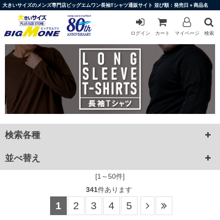
大きいサイズのメンズ専門店ビッグエムワン長袖Tシャツ通販サイト 並び順：発売日＋商品名
ログイン
カート
マイページ
検索
検索各種
並べ替え
[1～50件]
341
件あります
1
2
3
4
5