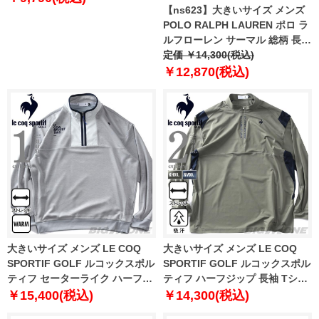
【ns623】大きいサイズ メンズ
POLO RALPH LAUREN ポロ ラ
ルフローレン サーマル 総柄 長袖
Tシャツ USA直輸入 pw25hr-
定価 ￥14,300(税込)
a0sO
￥12,870(税込)
大きいサイズ メンズ LE COQ
大きいサイズ メンズ LE COQ
SPORTIF GOLF ルコックスポル
SPORTIF GOLF ルコックスポル
ティフ セーターライク ハーフジ
ティフ ハーフジップ 長袖 Tシャ
ップ カットソー ストレッチ ゴル
ツ 吸汗 ストレッチ ゴルフウェア
￥15,400(税込)
￥14,300(税込)
フウェア lg5fswb1m
lg5flsb2m