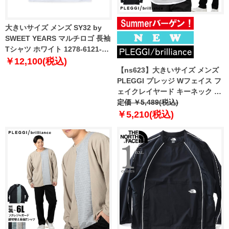
大きいサイズ メンズ SY32 by
SWEET YEARS マルチロゴ 長袖
Tシャツ ホワイト 1278-6121-1
3L 4L 5L 6L
￥12,100(税込)
【ns623】大きいサイズ メンズ
PLEGGI プレッジ Wフェイス フ
ェイクレイヤード キーネック 長
袖 Tシャツ 春夏新作 66-13129-2
定価 ￥5,489(税込)
【fre】
￥5,210(税込)