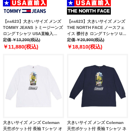
【ns623】大きいサイズ メンズ
【ns623】大きいサイズ メンズ
TOMMY JEANS トミージーンズ
THE NORTH FACE ノースフェ
ロング Tシャツ USA直輸入
イス 襟付き ロング Tシャツ USA
dm0dm21591
定価 ￥13,200(税込)
直輸入 nt7tr04j
定価 ￥20,900(税込)
￥11,880(税込)
￥18,810(税込)
大きいサイズ メンズ Coleman
大きいサイズ メンズ Coleman
天竺ポケット付 長袖 Tシャツ オ
天竺ポケット付 長袖 Tシャツ ネ