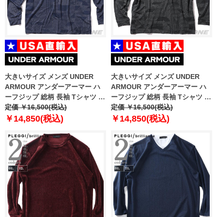
大きいサイズ メンズ UNDER
大きいサイズ メンズ UNDER
ARMOUR アンダーアーマー ハ
ARMOUR アンダーアーマー ハ
ーフジップ 総柄 長袖 Tシャツ ゴ
ーフジップ 総柄 長袖 Tシャツ ゴ
ルフウェア USA直輸入
定価 ￥16,500(税込)
ルフウェア USA直輸入
定価 ￥16,500(税込)
um1212190-190
um1212999-999
￥14,850(税込)
￥14,850(税込)