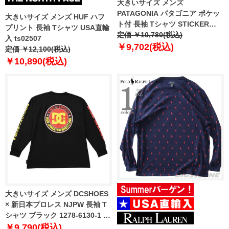
大きいサイズ メンズ
PATAGONIA パタゴニア ポケッ
大きいサイズ メンズ HUF ハフ
ト付 長袖 Tシャツ STICKER
プリント 長袖 Tシャツ USA直輸
POCKET RESPONSIBILI-TEE
定価 ￥10,780(税込)
入 ts02507
USA直輸入 37836
￥9,702(税込)
定価 ￥12,100(税込)
￥10,890(税込)
大きいサイズ メンズ DCSHOES
× 新日本プロレス NJPW 長袖 T
シャツ ブラック 1278-6130-1 3L
4L 5L 6L
￥9,790(税込)