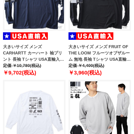
大きいサイズ メンズ
大きいサイズ メンズ FRUIT OF
CARHARTT カーハート 袖プリ
THE LOOM フルーツオブザルー
ント 長袖 Tシャツ USA直輸入
ム 無地 長袖 Tシャツ USA直輸入
k231
定価 ￥10,780(税込)
81575100
定価 ￥4,400(税込)
￥9,702(税込)
￥3,960(税込)