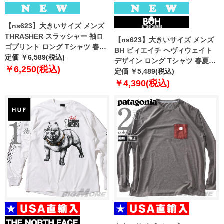
【ns623】大きいサイズ メンズ
THRASHER スラッシャー 袖ロ
【ns623】大きいサイズ メンズ
ゴプリント ロング Tシャツ 春夏
BH ビィエイチ ヘヴィウェイト
新作 th26sp01k 【fre】
定価 ￥6,589(税込)
デザイン ロング Tシャツ 春夏新
￥6,250(税込)
作 bh-t260101 【fre】
定価 ￥5,489(税込)
￥4,390(税込)