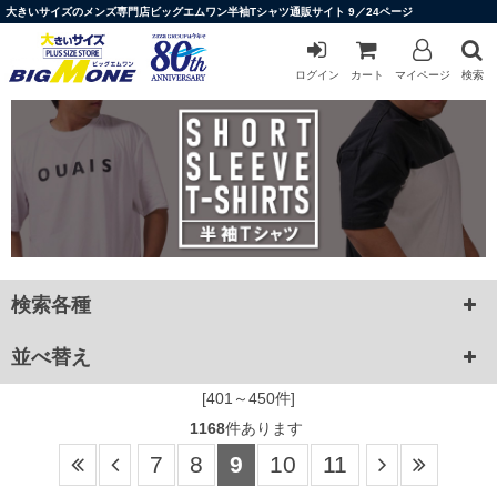
大きいサイズのメンズ専門店ビッグエムワン半袖Tシャツ通販サイト 9／24ページ
ログイン
カート
マイページ
検索
検索各種
並べ替え
[401～450件]
1168
件あります
7
8
9
10
11