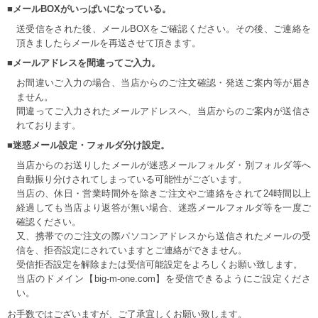
■メールBOXがいっぱいになっている。
送受信をされた後、メールBOXをご確認ください。その後、ご連絡を
頂きましたらメールを再送させて頂きます。
■メールアドレスを間違ってご入力。
お間違いご入力の場合、当店からのご注文確認・発送ご案内等が届き
ません。
間違ってご入力されたメールアドレスへ、当店からのご案内が送信さ
れております。
■迷惑メール設定・フォルダ分け設定。
当店からのお送りしたメールが迷惑メールフォルダ・別フォルダ等へ
自動振り分けされてしまっている可能性がございます。
当店の、休日・営業時間外を除きご注文やご連絡をされて24時間以上
経過しても当店より返答が無い場合、迷惑メールフォルダ等を一度ご
確認ください。
又、携帯でのご注文の際パソコンアドレスから送信されたメールの受
信を、拒否設定にされていますとご連絡ができません。
受信拒否設定を解除または受信可能設定をよろしくお願い致します。
当店のドメイン【big-m-one.com】を受信できるようにご設定くださ
い。
お手数ではございますが、ご了承宜しくお願い致します。