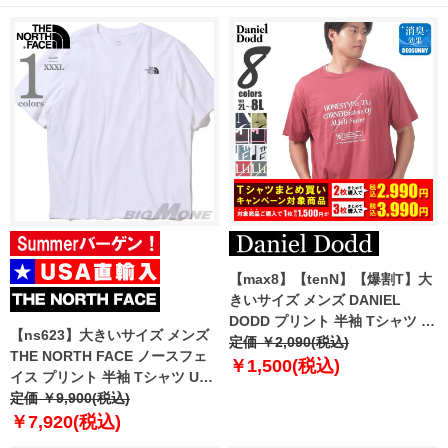
【max8】【tenN】【爆割T】大
きいサイズ メンズ DANIEL
DODD プリント 半袖 Tシャツ 全
【ns623】大きいサイズ メンズ
8色 azt-2502pt4 【t2501】
定価 ￥2,090(税込)
THE NORTH FACE ノースフェ
￥1,500(税込)
イス プリント 半袖 Tシャツ USA
直輸入 ni7uq37a
定価 ￥9,900(税込)
￥7,920(税込)