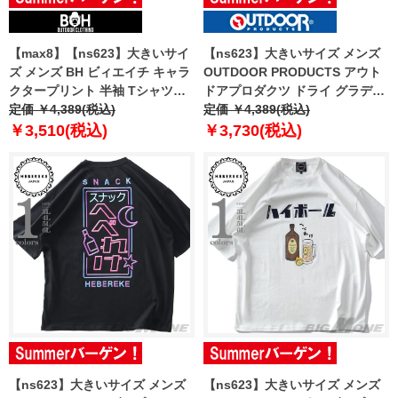
【max8】【ns623】大きいサイ
【ns623】大きいサイズ メンズ
ズ メンズ BH ビィエイチ キャラ
OUTDOOR PRODUCTS アウト
クタープリント 半袖 Tシャツ
ドアプロダクツ ドライ グラデー
bh-t250217 【t2501】
定価 ￥4,389(税込)
ション 半袖 Tシャツ 軽量
定価 ￥4,389(税込)
c553we
￥3,510(税込)
￥3,730(税込)
【ns623】大きいサイズ メンズ
【ns623】大きいサイズ メンズ