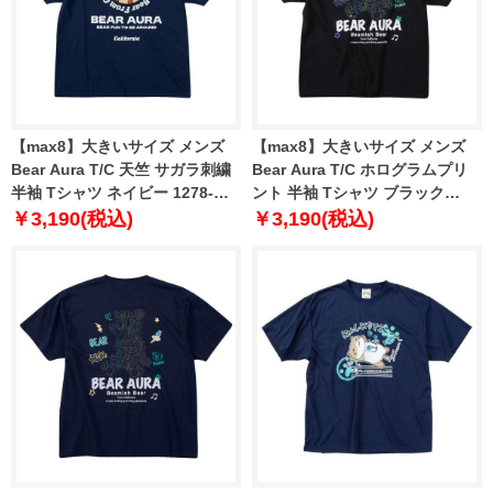
【max8】大きいサイズ メンズ
【max8】大きいサイズ メンズ
Bear Aura T/C 天竺 サガラ刺繍
Bear Aura T/C ホログラムプリ
半袖 Tシャツ ネイビー 1278-
ント 半袖 Tシャツ ブラック
5208-3 3L 4L 5L 6L 8L
1278-5209-2 3L 4L 5L 6L 8L
￥3,190(税込)
￥3,190(税込)