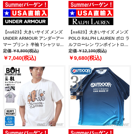
【ns623】大きいサイズ メンズ
【ns623】大きいサイズ メンズ
UNDER ARMOUR アンダーアー
POLO RALPH LAUREN ポロ ラ
マー プリント 半袖 Tシャツ USA
ルフローレン ワンポイントロゴ
直輸入 1390224-044
定価 ￥8,800(税込)
半袖 Tシャツ USA直輸入 plctcr
定価 ￥12,100(税込)
￥7,040(税込)
￥9,680(税込)