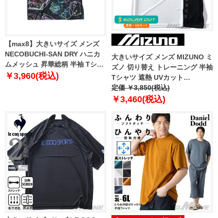
【max8】大きいサイズ メンズ
NECOBUCHI-SAN DRY ハニカ
大きいサイズ メンズ MIZUNO ミ
ムメッシュ 昇華総柄 半袖 Tシャ
ズノ 切り替え トレーニング 半袖
ツ ブラック 1258-5227-2 3L 4L
￥3,960(税込)
Tシャツ 遮熱 UVカット
5L 6L 8L
k2jacb11
定価 ￥3,850(税込)
￥3,460(税込)