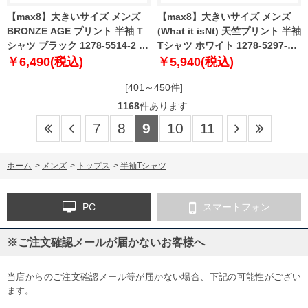
【max8】大きいサイズ メンズ
【max8】大きいサイズ メンズ
BRONZE AGE プリント 半袖 T
(What it isNt) 天竺プリント 半袖
シャツ ブラック 1278-5514-2 3L
Tシャツ ホワイト 1278-5297-1
4L 5L 6L 7L 8L
3L 4L 5L 6L 8L
￥6,490(税込)
￥5,940(税込)
[401～450件]
1168
件あります
7
8
9
10
11
ホーム
>
メンズ
>
トップス
>
半袖Tシャツ
PC
スマートフォン
※ご注文確認メールが届かないお客様へ
当店からのご注文確認メール等が届かない場合、下記の可能性がござい
ます。