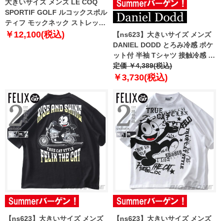
大きいサイズ メンズ LE COQ
SPORTIF GOLF ルコックスポル
ティフ モックネック ストレッチ
半袖 ゴルフ Tシャツ 吸汗速乾 通
￥12,100(税込)
【ns623】大きいサイズ メンズ
気 UVカット lg5shsb5m
DANIEL DODD とろみ冷感 ポケ
ット付 半袖 Tシャツ 接触冷感 高
ストレッチ tkzz25-2 【fre】
定価 ￥4,389(税込)
￥3,730(税込)
【ns623】大きいサイズ メンズ
【ns623】大きいサイズ メンズ