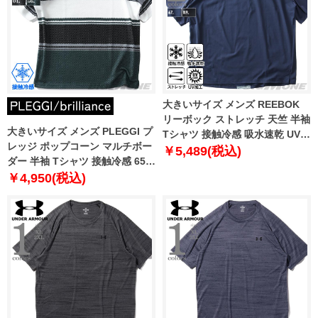
大きいサイズ メンズ REEBOK
リーボック ストレッチ 天竺 半袖
大きいサイズ メンズ PLEGGI プ
Tシャツ 接触冷感 吸水速乾 UV加
レッジ ポップコーン マルチボー
工 消臭 x5533r
￥5,489(税込)
ダー 半袖 Tシャツ 接触冷感 65-
45499-2
￥4,950(税込)