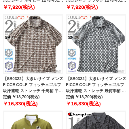
ポロシャツ ネイビー 1278-4516-
ポロシャツ ブラック 1278-4516-
1 3L 4L 5L 6L 8L
2 3L 4L 5L 6L 8L
￥7,920(税込)
￥7,920(税込)
【SB0322】大きいサイズ メンズ
【SB0322】大きいサイズ メンズ
FICCE GOLF フィッチェゴルフ
FICCE GOLF フィッチェゴルフ
吸汗速乾 ストレッチ 千鳥柄 半袖
吸汗速乾 ストレッチ 幾何学柄 半
ポロシャツ ゴルフウェア
定価 ￥18,700(税込)
袖 ポロシャツ ゴルフウェア
定価 ￥18,700(税込)
242710
242711
￥16,830(税込)
￥16,830(税込)