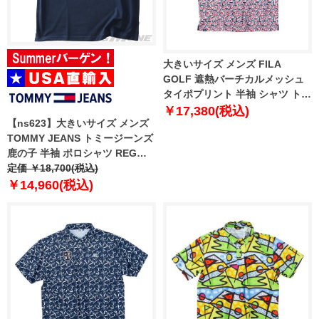
大きいサイズ メンズ FILA
GOLF 遮熱バーチカルメッシュ
タイポプリント 半袖 シャツ トリ
コロール 1278-5222-1 3L 4L 5L
￥17,380(税込)
【ns623】大きいサイズ メンズ
6L
TOMMY JEANS トミージーンズ
鹿の子 半袖 ポロシャツ REG
TIPPED POLO SS USA直輸入
定価 ￥18,700(税込)
dm0dm20745
￥14,960(税込)