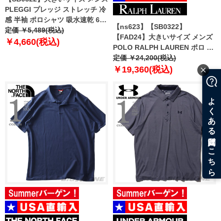
PLEGGI プレッジ ストレッチ 冷
感 半袖 ポロシャツ 吸水速乾 64-
【ns623】【SB0322】
44037-2
定価 ￥5,489(税込)
【FAD24】大きいサイズ メンズ
￥4,660(税込)
POLO RALPH LAUREN ポロ ラ
ルフローレン ビッグロゴ刺繍 鹿
定価 ￥24,200(税込)
の子 半袖 ポロシャツ USA直輸入
￥19,360(税込)
710688969-004