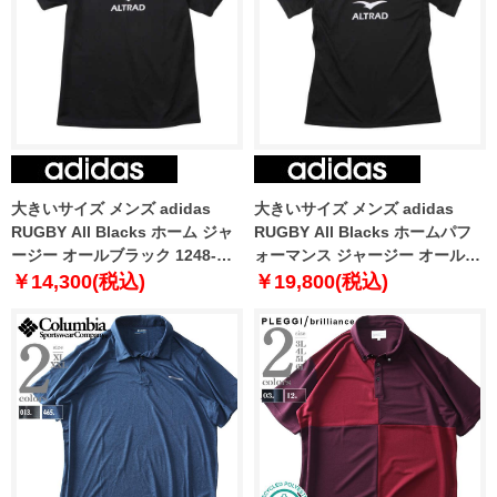
大きいサイズ メンズ adidas
大きいサイズ メンズ adidas
RUGBY All Blacks ホーム ジャ
RUGBY All Blacks ホームパフ
ージー オールブラック 1248-
ォーマンス ジャージー オールブ
4301-1 4XL 6XL
ラック 1248-4300-1 4XL 6XL
￥14,300(税込)
￥19,800(税込)