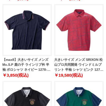
【max8】大きいサイズ メンズ
大きいサイズ メンズ SRIXON 松
Mc.S.P 鹿の子 ラインリブ衿 半
山プロ共同開発 ウインドミルプ
袖 ポロシャツ ネイビー 1278-
リント 半袖 シャツ ピンク 1278-
4262-3 3L 4L 5L 6L 7L 8L
4245-3 3L 4L 5L 6L
￥3,850(税込)
￥19,580(税込)