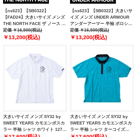
【ns623】【SB0322】
【ns623】【SB0322】大きいサ
【FAD24】大きいサイズ メンズ
イズ メンズ UNDER ARMOUR
THE NORTH FACE ザ ノース フ
アンダーアーマー 半袖 ポロシャ
ェイス 鹿の子 半袖 ポロシャツ
定価 ￥16,500(税込)
ツ USA直輸入 1378676-410
定価 ￥16,500(税込)
POLO PIQUET USA直輸入
￥13,200(税込)
￥13,200(税込)
nf00cg71-8k2
大きいサイズ メンズ SY32 by
大きいサイズ メンズ SY32 by
SWEET YEARS カモエンボスカ
SWEET YEARS カモエンボスカ
ラー 半袖 シャツ ホワイト 1278-
ラー 半袖 シャツ ターコイズ
4285-1 3L 4L 5L 6L
1278-4285-3 3L 4L 5L 6L
￥17,600(税込)
￥17,600(税込)