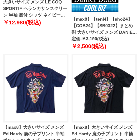
大きいサイズ メンズ LE COQ
SPORTIF ヘランカサンスクリー
ン 半袖 襟付 シャツ ネイビー
【max8】【tenN】【sho24】
1278-4221-1 3L 4L 5L 6L
￥12,980(税込)
【COB24】【SB0322】まとめ
割 大きいサイズ メンズ DANIEL
DODD 吸汗速乾 半袖 無地 スポ
定価 ￥3,190(税込)
ーツ ポロシャツ azpr-009008h
￥2,500(税込)
【fre】
【max8】大きいサイズ メンズ
【max8】大きいサイズ メンズ
Ed Hardy 鹿の子プリント 半袖
Ed Hardy 鹿の子プリント 半袖