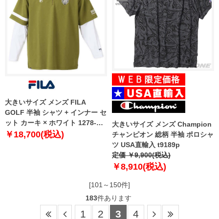
大きいサイズ メンズ FILA
GOLF 半袖 シャツ + インナー セ
ット カーキ × ホワイト 1278-
大きいサイズ メンズ Champion
3320-2 3L 4L 5L 6L
￥18,700(税込)
チャンピオン 総柄 半袖 ポロシャ
ツ USA直輸入 t9189p
定価 ￥9,900(税込)
￥8,910(税込)
[101～150件]
183
件あります
1
2
3
4