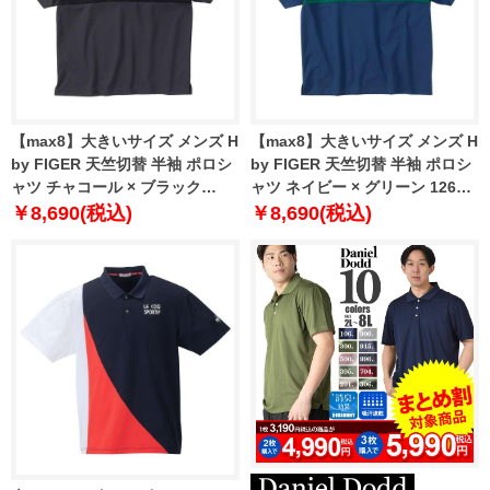
【max8】大きいサイズ メンズ H
【max8】大きいサイズ メンズ H
by FIGER 天竺切替 半袖 ポロシ
by FIGER 天竺切替 半袖 ポロシ
ャツ チャコール × ブラック
ャツ ネイビー × グリーン 1268-
1268-4241-2 3L 4L 5L 6L 8L
4241-1 3L 4L 5L 6L 8L
￥8,690(税込)
￥8,690(税込)