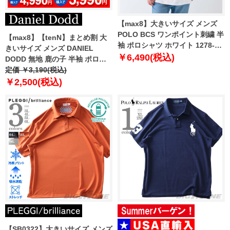
【max8】大きいサイズ メンズ
POLO BCS ワンポイント刺繍 半
【max8】【tenN】まとめ割 大
袖 ポロシャツ ホワイト 1278-
きいサイズ メンズ DANIEL
4274-1 3L 4L 5L 6L 8L
￥6,490(税込)
DODD 無地 鹿の子 半袖 ポロシ
ャツ 吸汗速乾 azpr-009020s
定価 ￥3,190(税込)
【t2501】
￥2,500(税込)
【SB0322】大きいサイズ メンズ