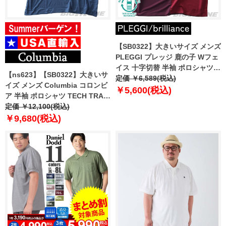
【SB0322】大きいサイズ メンズ
PLEGGI プレッジ 鹿の子 Wフェ
イス 十字切替 半袖 ポロシャツ
【ns623】【SB0322】大きいサ
リサイクルポリエステル使用 64-
定価 ￥6,589(税込)
イズ メンズ Columbia コロンビ
44006-2
￥5,600(税込)
ア 半袖 ポロシャツ TECH TRAIL
POLO USA直輸入 1768701
定価 ￥12,100(税込)
￥9,680(税込)