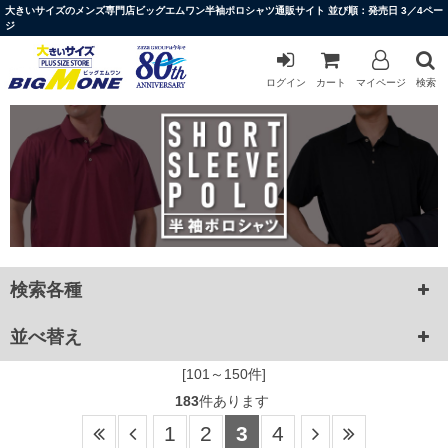
大きいサイズのメンズ専門店ビッグエムワン半袖ポロシャツ通販サイト 並び順：発売日 3／4ペー
ジ
ログイン
カート
マイページ
検索
検索各種
並べ替え
[101～150件]
183
件あります
1
2
3
4