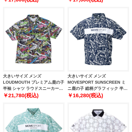
大きいサイズ メンズ
大きいサイズ メンズ
LOUDMOUTH プレミアム鹿の子
MOVESPORT SUNSCREEN ミ
半袖 シャツ ラウドスニーカーズ
ニ鹿の子 総柄グラフィック 半袖
1278-4270-2 3L 4L 5L 6L
ポロシャツ ネイビー × ホワイト
￥21,780(税込)
￥16,280(税込)
1278-4252-1 3L 4L 5L 6L