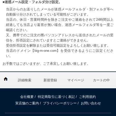
■迷惑メール設定・フォルダ分け設定。
当店からのお送りしたメールが迷惑メールフォルダ・別フォルダ等へ
自動振り分けされてしまっている可能性がございます。
当店の、休日・営業時間外を除きご注文やご連絡をされて24時間以上
経過しても当店より返答が無い場合、迷惑メールフォルダ等を一度ご
確認ください。
又、携帯でのご注文の際パソコンアドレスから送信されたメールの受
信を、拒否設定にされていますとご連絡ができません。
受信拒否設定を解除または受信可能設定をよろしくお願い致します。
当店のドメイン【big-m-one.com】を受信できるようにご設定くださ
い。
お手数ではございますが、ご了承宜しくお願い致します。
詳細検索
新規登録
マイページ
カートの中
会社概要
/
特定商取引に基づく表記
/
ご利用規約
実店舗のご案内
/
プライバシーポリシー
/
お問い合わせ