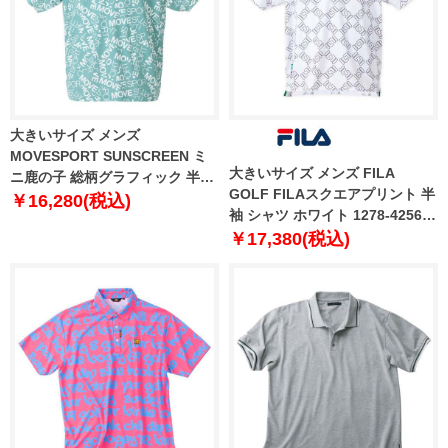
大きいサイズ メンズ
MOVESPORT SUNSCREEN ミ
大きいサイズ メンズ FILA
ニ鹿の子 総柄グラフィック 半袖
GOLF FILAスクエアプリント 半
ポロシャツ カーキ × ホワイト
￥16,280(税込)
袖 シャツ ホワイト 1278-4256-1
1278-4252-3 3L 4L 5L 6L
3L 4L 5L 6L
￥17,380(税込)