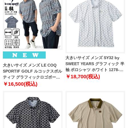
大きいサイズ メンズ SY32 by
SWEET YEARS グラフィック 半
大きいサイズ メンズ LE COQ
袖 ポロシャツ ホワイト 1278-
SPORTIF GOLF ルコックスポル
6276-1 3L 4L 5L 6L
￥18,700(税込)
ティフ グラフィックロゴボーダ
ー 半袖 ゴルフ ポロシャツ スト
￥16,500(税込)
レッチ 吸汗速乾 UVカット 高通
気 春夏新作 lg6shsb3m 【fre】