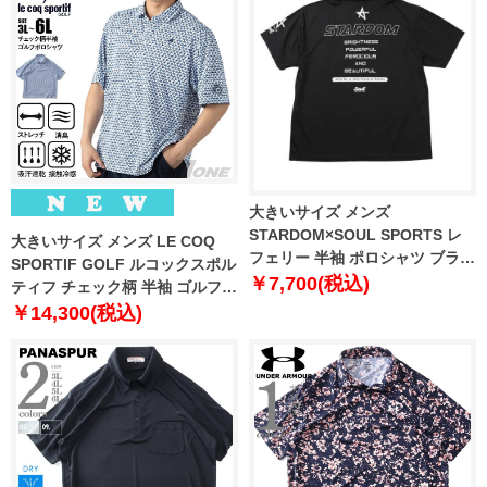
大きいサイズ メンズ
STARDOM×SOUL SPORTS レ
大きいサイズ メンズ LE COQ
フェリー 半袖 ポロシャツ ブラッ
SPORTIF GOLF ルコックスポル
ク 1278-6593-1 3L 4L 5L 6L
￥7,700(税込)
ティフ チェック柄 半袖 ゴルフ
ポロシャツ ストレッチ 消臭 接触
￥14,300(税込)
冷感 吸汗速乾 UVカット 春夏新
作 lg6shsb6m 【fre】