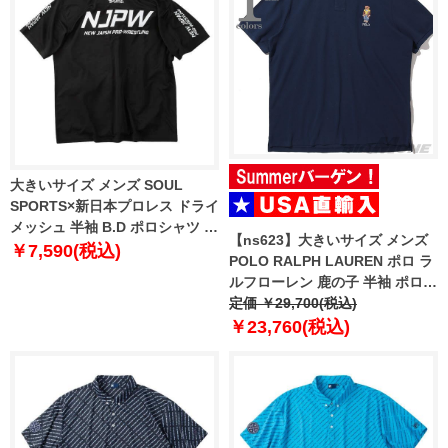
大きいサイズ メンズ SOUL
SPORTS×新日本プロレス ドライ
メッシュ 半袖 B.D ポロシャツ ブ
【ns623】大きいサイズ メンズ
ラック 1278-6217-1 3L 4L 5L
￥7,590(税込)
POLO RALPH LAUREN ポロ ラ
6L 8L
ルフローレン 鹿の子 半袖 ポロシ
ャツ USA直輸入 710p04982-001
定価 ￥29,700(税込)
￥23,760(税込)