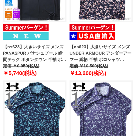
【ns623】大きいサイズ メンズ
【ns623】大きいサイズ メンズ
PANASPUR パナシュプール 瞬
UNDER ARMOUR アンダーアー
間テック ボタンダウン 半袖 ポロ
マー 総柄 半袖 ポロシャツ
シャツ 軽量 ドライタッチ 春夏新
定価 ￥6,050(税込)
MATCHPLAY PRINTED POLO
定価 ￥16,500(税込)
作 6403-731z
USA直輸入 6009800-410
￥5,740(税込)
￥13,200(税込)