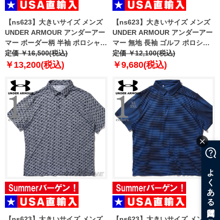
【ns623】大きいサイズ メンズ
【ns623】大きいサイズ メンズ
UNDER ARMOUR アンダーアー
UNDER ARMOUR アンダーアー
マー ボーダー柄 半袖 ポロシャツ
マー 無地 長袖 ゴルフ ポロシャ
USA直輸入 6010980-410
定価 ￥16,500(税込)
ツ USA直輸入 um0931-000
定価 ￥12,100(税込)
￥13,200(税込)
￥9,680(税込)
【ns623】大きいサイズ メンズ
【ns623】大きいサイズ メンズ