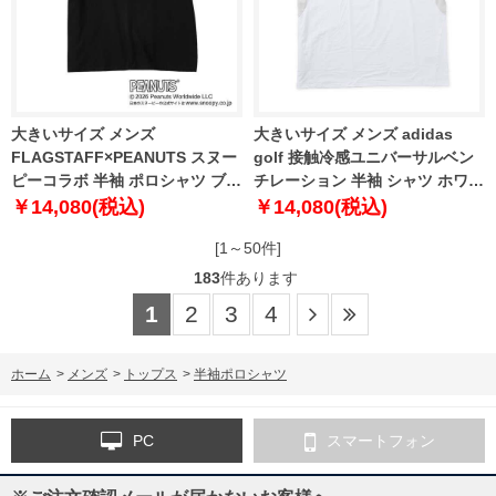
大きいサイズ メンズ
大きいサイズ メンズ adidas
FLAGSTAFF×PEANUTS スヌー
golf 接触冷感ユニバーサルベン
ピーコラボ 半袖 ポロシャツ ブラ
チレーション 半袖 シャツ ホワイ
ック 1278-6536-2 3L 4L 5L 6L
ト 1278-6210-1 4XL 5XL
￥14,080(税込)
￥14,080(税込)
8L
[1～50件]
183
件あります
1
2
3
4
ホーム
>
メンズ
>
トップス
>
半袖ポロシャツ
PC
スマートフォン