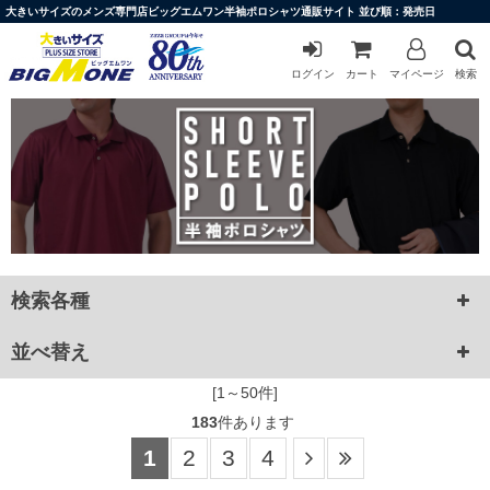
大きいサイズのメンズ専門店ビッグエムワン半袖ポロシャツ通販サイト 並び順：発売日
ログイン
カート
マイページ
検索
検索各種
並べ替え
[1～50件]
183
件あります
1
2
3
4