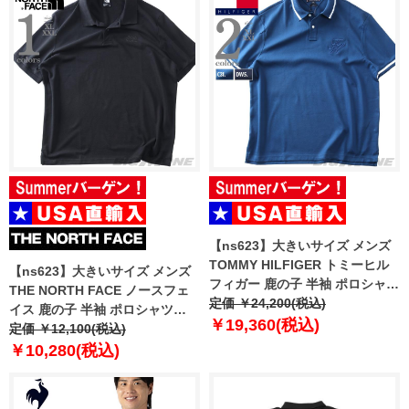
【ns623】大きいサイズ メンズ
TOMMY HILFIGER トミーヒル
【ns623】大きいサイズ メンズ
フィガー 鹿の子 半袖 ポロシャツ
THE NORTH FACE ノースフェ
USA直輸入 mw0mw42769
定価 ￥24,200(税込)
イス 鹿の子 半袖 ポロシャツ
￥19,360(税込)
ESS RG POLO USA直輸入
定価 ￥12,100(税込)
nf0a8c1p-jk3
￥10,280(税込)