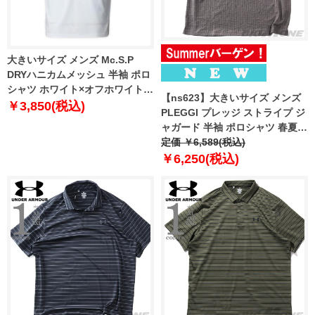
大きいサイズ メンズ Mc.S.P
DRYハニカムメッシュ 半袖 ポロ
シャツ ホワイト×オフホワイト
【ns623】大きいサイズ メンズ
1258-6295-1 3L 4L 5L 6L 8L
￥3,850(税込)
PLEGGI プレッジ ストライプ ジ
10L
ャガード 半袖 ポロシャツ 春夏新
作 66-48237-2
定価 ￥6,589(税込)
￥6,250(税込)