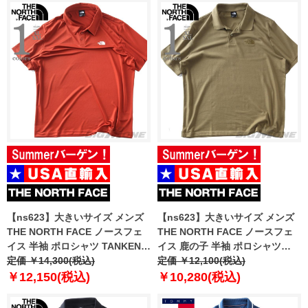
【ns623】大きいサイズ メンズ
【ns623】大きいサイズ メンズ
THE NORTH FACE ノースフェ
THE NORTH FACE ノースフェ
イス 半袖 ポロシャツ TANKEN
イス 鹿の子 半袖 ポロシャツ
POLO USA直輸入 nf0a2waz-g6i
定価 ￥14,300(税込)
ESS RG POLO USA直輸入
定価 ￥12,100(税込)
nf0a8c1p-2el
￥12,150(税込)
￥10,280(税込)