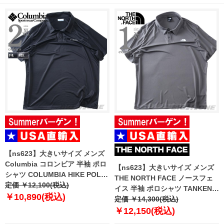
【ns623】大きいサイズ メンズ
Columbia コロンビア 半袖 ポロ
【ns623】大きいサイズ メンズ
シャツ COLUMBIA HIKE POLO
THE NORTH FACE ノースフェ
USA直輸入 1990401
定価 ￥12,100(税込)
イス 半袖 ポロシャツ TANKEN
￥10,890(税込)
POLO USA直輸入 nf0a2waz-
定価 ￥14,300(税込)
0uz
￥12,150(税込)