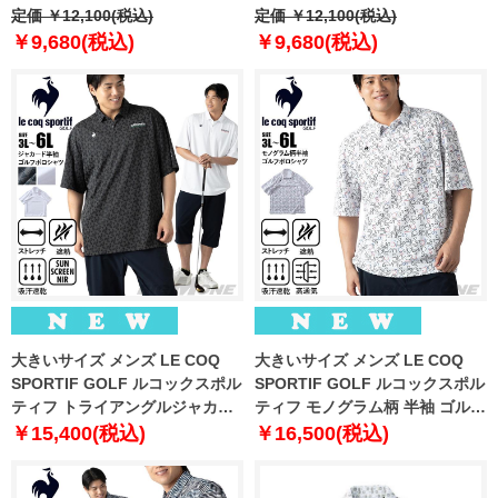
ツ USA直輸入 um0994-190
定価 ￥12,100(税込)
ツ USA直輸入 um0997-1139
定価 ￥12,100(税込)
￥9,680(税込)
￥9,680(税込)
大きいサイズ メンズ LE COQ
大きいサイズ メンズ LE COQ
SPORTIF GOLF ルコックスポル
SPORTIF GOLF ルコックスポル
ティフ トライアングルジャカー
ティフ モノグラム柄 半袖 ゴルフ
ド 半袖 ゴルフ ポロシャツ スト
ポロシャツ ストレッチ 吸汗速乾
￥15,400(税込)
￥16,500(税込)
レッチ 吸汗速乾 UVカット 春夏
UVカット 高通気 春夏新作
新作 lg6shsb0m 【fre】
lg6shsb2m 【fre】