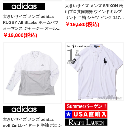
大きいサイズ メンズ SRIXON 松
山プロ共同開発 ウインドミルプ
大きいサイズ メンズ adidas
リント 半袖 シャツ ピンク 1278-
RUGBY All Blacks ホームパフ
4245-3 3L 4L 5L 6L
￥19,580(税込)
ォーマンス ジャージー オールブ
ラック 1248-4300-1 4XL 6XL
￥19,800(税込)
大きいサイズ メンズ adidas
golf 2in1レイヤード 半袖 ポロシ