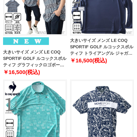
大きいサイズ メンズ LE COQ
SPORTIF GOLF ルコックスポル
大きいサイズ メンズ LE COQ
ティフ トライアングル ジャガー
SPORTIF GOLF ルコックスポル
ド 長袖 ポロシャツ ゴルフウェア
￥16,500(税込)
ティフ グラフィックロゴボーダ
ストレッチ 吸汗速乾 lg5flsb1m
ー 半袖 ゴルフ ポロシャツ スト
￥16,500(税込)
レッチ 吸汗速乾 UVカット 高通
気 春夏新作 lg6shsb3m 【fre】