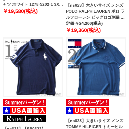
ャツ ホワイト 1278-5202-1 3XL
【ns623】大きいサイズ メンズ
4XL 5XL
￥19,580(税込)
POLO RALPH LAUREN ポロ ラ
ルフローレン ビッグロゴ刺繍 鹿
の子 半袖 ポロシャツ USA直輸入
定価 ￥24,200(税込)
710688969-003
￥19,360(税込)
【ns623】大きいサイズ メンズ
TOMMY HILFIGER トミーヒル
【ns623】【SB0322】