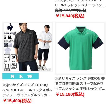
ル 大きいサイズ メンズ FRED
1278-4252-3 3L 4L 5L 6L
PERRY フレッドペリー ライン入
鹿の子 半袖 ポロシャツ USA直輸
定価 ￥17,600(税込)
入 m3600
￥15,840(税込)
大きいサイズ メンズ SRIXON 香
妻プロ共同開発 スリーブ配色ワ
大きいサイズ メンズ LE COQ
ッフルメッシュ 半袖 シャツ グリ
SPORTIF GOLF ルコックスポル
ーン 1278-3242-2 3L 4L 5L 6L
￥15,180(税込)
ティフ トライアングルジャカー
ド 半袖 ゴルフ ポロシャツ スト
￥15,400(税込)
レッチ 吸汗速乾 UVカット 春夏