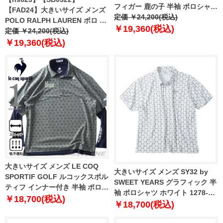
フィガー 鹿の子 半袖 ポロシャツ
【FAD24】大きいサイズ メンズ
USA直輸入 mw0mw42769
定価 ￥24,200(税込)
POLO RALPH LAUREN ポロ ラ
￥19,360(税込)
ルフローレン ビッグロゴ刺繍 鹿
定価 ￥24,200(税込)
の子 半袖 ポロシャツ USA直輸入
￥19,360(税込)
710688969-004
大きいサイズ メンズ LE COQ
大きいサイズ メンズ SY32 by
SPORTIF GOLF ルコックスポル
SWEET YEARS グラフィック 半
ティフ インナー付き 半袖 ポロシ
袖 ポロシャツ ホワイト 1278-
ャツ ゴルフウェア ストレッチ 吸
￥18,700(税込)
6276-1 3L 4L 5L 6L
￥18,700(税込)
汗速乾 lg5ftzb0m