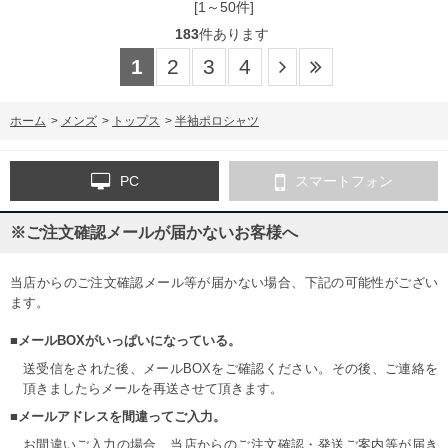
[1～50件]
新作 lg6shsb0m 【fre】
183
件あります
1
2
3
4
ホーム
>
メンズ
>
トップス
>
半袖ポロシャツ
PC
スマートフォン
※ご注文確認メールが届かないお客様へ
当店からのご注文確認メール等が届かない場合、下記の可能性がござい
ます。
■メールBOXがいっぱいになっている。
送受信をされた後、メールBOXをご確認ください。その後、ご連絡を
頂きましたらメールを再送させて頂きます。
■メールアドレスを間違ってご入力。
お間違いご入力の場合、当店からのご注文確認・発送ご案内等が届き