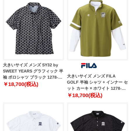
大きいサイズ メンズ SY32 by
SWEET YEARS グラフィック 半
大きいサイズ メンズ FILA
袖 ポロシャツ ブラック 1278-
GOLF 半袖 シャツ + インナー セ
6276-2 3L 4L 5L 6L
￥18,700(税込)
ット カーキ × ホワイト 1278-
3320-2 3L 4L 5L 6L
￥18,700(税込)