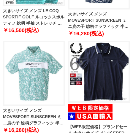
大きいサイズ メンズ LE COQ
大きいサイズ メンズ
SPORTIF GOLF ルコックスポル
MOVESPORT SUNSCREEN ミ
ティフ 総柄 半袖 ストレッチ ゴ
ニ鹿の子 総柄グラフィック 半袖
ルフ ポロシャツ 吸汗速乾
￥16,500(税込)
ポロシャツ ネイビー × ホワイト
￥16,280(税込)
lg5shsb6m
1278-4252-1 3L 4L 5L 6L
大きいサイズ メンズ
MOVESPORT SUNSCREEN ミ
ニ鹿の子 総柄グラフィック 半袖
【WEB限定価格】ブランドセー
ポロシャツ カーキ × ホワイト
￥16,280(税込)