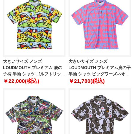
大きいサイズ メンズ
大きいサイズ メンズ
LOUDMOUTH プレミアム 鹿の
LOUDMOUTH プレミアム鹿の子
子柄 半袖 シャツ ゴルフトリップ
半袖 シャツ ビッグワーズネオン
ネオン 1278-5226-2 3L 4L 5L
1278-4270-1 3L 4L 5L 6L
￥22,000(税込)
￥21,780(税込)