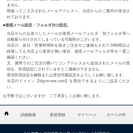
ません。
間違ってご入力されたメールアドレスへ、当店からのご案内が送信さ
れております。
■迷惑メール設定・フォルダ分け設定。
当店からのお送りしたメールが迷惑メールフォルダ・別フォルダ等へ
自動振り分けされてしまっている可能性がございます。
当店の、休日・営業時間外を除きご注文やご連絡をされて24時間以上
経過しても当店より返答が無い場合、迷惑メールフォルダ等を一度ご
確認ください。
又、携帯でのご注文の際パソコンアドレスから送信されたメールの受
信を、拒否設定にされていますとご連絡ができません。
受信拒否設定を解除または受信可能設定をよろしくお願い致します。
当店のドメイン【big-m-one.com】を受信できるようにご設定くださ
い。
お手数ではございますが、ご了承宜しくお願い致します。
詳細検索
新規登録
マイページ
カートの中