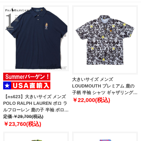
大きいサイズ メンズ
LOUDMOUTH プレミアム 鹿の
子柄 半袖 シャツ ギャザリングオ
【ns623】大きいサイズ メンズ
ブハート 1278-5226-1 3L 4L 5L
￥22,000(税込)
POLO RALPH LAUREN ポロ ラ
ルフローレン 鹿の子 半袖 ポロシ
ャツ USA直輸入 710p04982-001
定価 ￥29,700(税込)
￥23,760(税込)