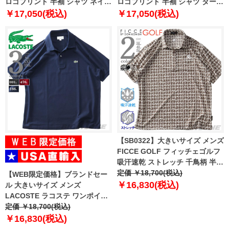
ロゴプリント 半袖 シャツ ネイビ
ロゴプリント 半袖 シャツ ターコ
ー 1278-6241-1 3L 4L 5L 6L
イズ 1278-6241-2 3L 4L 5L 6L
￥17,050(税込)
￥17,050(税込)
【SB0322】大きいサイズ メンズ
FICCE GOLF フィッチェゴルフ
吸汗速乾 ストレッチ 千鳥柄 半袖
ポロシャツ ゴルフウェア
定価 ￥18,700(税込)
【WEB限定価格】ブランドセー
242710
￥16,830(税込)
ル 大きいサイズ メンズ
LACOSTE ラコステ ワンポイン
ト 鹿の子 半袖 ポロシャツ USA
定価 ￥18,700(税込)
直輸入 l1212
￥16,830(税込)