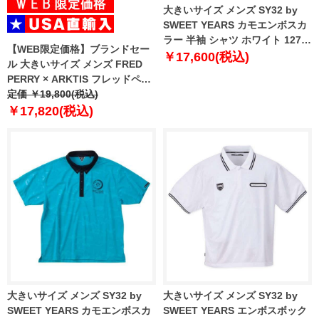
大きいサイズ メンズ SY32 by
SWEET YEARS カモエンボスカ
ラー 半袖 シャツ ホワイト 1278-
【WEB限定価格】ブランドセー
4285-1 3L 4L 5L 6L
￥17,600(税込)
ル 大きいサイズ メンズ FRED
PERRY × ARKTIS フレッドペリ
ー アークティス 迷彩柄 鹿の子
定価 ￥19,800(税込)
半袖 ポロシャツ USA直輸入
￥17,820(税込)
sm5103
大きいサイズ メンズ SY32 by
大きいサイズ メンズ SY32 by
SWEET YEARS カモエンボスカ
SWEET YEARS エンボスボック