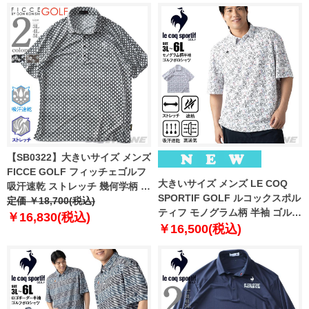
【SB0322】大きいサイズ メンズ
FICCE GOLF フィッチェゴルフ
大きいサイズ メンズ LE COQ
吸汗速乾 ストレッチ 幾何学柄 半
SPORTIF GOLF ルコックスポル
袖 ポロシャツ ゴルフウェア
定価 ￥18,700(税込)
ティフ モノグラム柄 半袖 ゴルフ
242711
￥16,830(税込)
ポロシャツ ストレッチ 吸汗速乾
￥16,500(税込)
UVカット 高通気 春夏新作
lg6shsb2m 【fre】