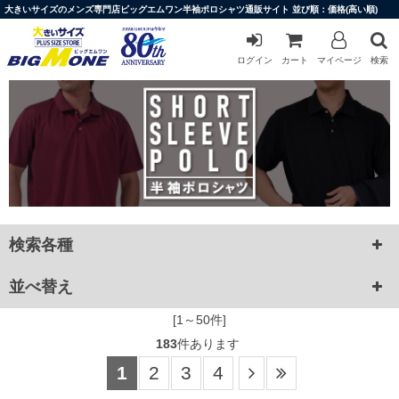
大きいサイズのメンズ専門店ビッグエムワン半袖ポロシャツ通販サイト 並び順：価格(高い順)
ログイン
カート
マイページ
検索
検索各種
並べ替え
[1～50件]
183
件あります
1
2
3
4