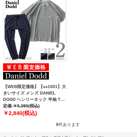
【WEB限定価格】【ss1001】大
きいサイズ メンズ DANIEL
DODD ヘンリーネック 半袖 Tシ
ャツ 上下セット azts-219001
定価 ￥5,390(税込)
￥2,840(税込)
9
件あります