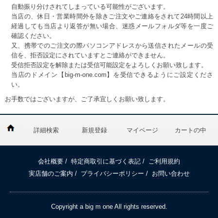
自動振り分けされてしまっている可能性がございます。
当店の、休日・営業時間外を除きご注文やご連絡をされて24時間以上
経過しても当店より返答が無い場合、迷惑メールフォルダ等を一度ご
確認ください。
又、携帯でのご注文の際パソコンアドレスから送信されたメールの受
信を、拒否設定にされていますとご連絡ができません。
受信拒否設定を解除または受信可能設定をよろしくお願い致します。
当店のドメイン【big-m-one.com】を受信できるようにご設定くださ
い。
お手数ではございますが、ご了承宜しくお願い致します。
詳細検索
新規登録
マイページ
カートの中
会社概要
/
特定商取引に基づく表記
/
ご利用規約
実店舗のご案内
/
プライバシーポリシー
/
お問い合わせ
Copyright a big m one All rights reserved.