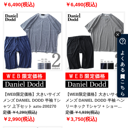
ラック 1258-0292-2 3L 4L 5L
パンツ ピンク × ブラック杢
￥6,490(税込)
￥6,490(税込)
6L
1258-1272-1 3L 4L 5L 6L
【WEB限定価格】大きいサイズ
【WEB限定価格】大きいサイズ
メンズ DANIEL DODD 半袖 Tシ
メンズ DANIEL DODD 半袖 ヘン
ャツ 上下セット azts-200270
リーネック Tシャツ + ショーツ
定価 ￥4,290(税込)
上下セット azts-210201
定価 ￥4,939(税込)
￥2,990(税込)
￥3,750(税込)