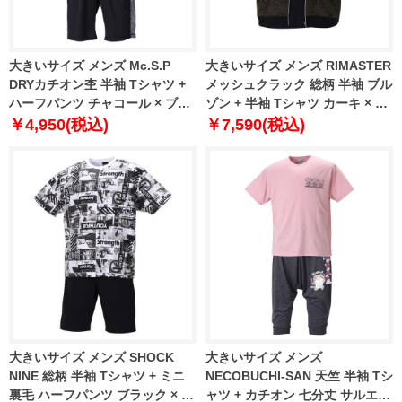
大きいサイズ メンズ Mc.S.P
大きいサイズ メンズ RIMASTER
DRYカチオン杢 半袖 Tシャツ +
メッシュクラック 総柄 半袖 ブル
ハーフパンツ チャコール × ブラ
ゾン + 半袖 Tシャツ カーキ × ブ
ック 1256-1210-2 3L 4L 5L 6L
ラック 1258-0252-2 3L 4L 5L
￥4,950(税込)
￥7,590(税込)
8L
6L 8L
大きいサイズ メンズ SHOCK
大きいサイズ メンズ
NINE 総柄 半袖 Tシャツ + ミニ
NECOBUCHI-SAN 天竺 半袖 Tシ
裏毛 ハーフパンツ ブラック × ブ
ャツ + カチオン 七分丈 サルエル