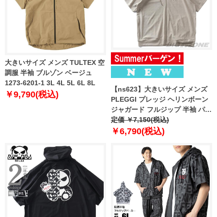
大きいサイズ メンズ TULTEX 空
調服 半袖 ブルゾン ベージュ
1273-6201-1 3L 4L 5L 6L 8L
【ns623】大きいサイズ メンズ
￥9,790(税込)
PLEGGI プレッジ ヘリンボーン
ジャガード フルジップ 半袖 パー
カー 春夏新作 66-48275-2
定価 ￥7,150(税込)
￥6,790(税込)