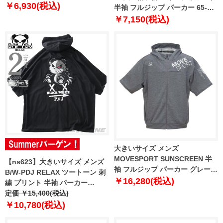
ブラック 1258-5200-2 3L 4L 5L
￥6,930(税込)
半袖 フルジップ パーカー 65-
6L 7L 8L
45758-2
￥7,150(税込)
大きいサイズ メンズ
MOVESPORT SUNSCREEN 半
【ns623】大きいサイズ メンズ
袖 フルジップ パーカー グレー杢
B/W-PDJ RELAX ツートーン 刺
1278-5232-3 3L 4L 5L 6L
￥16,280(税込)
繍 プリント 半袖 パーカー
585857k
定価 ￥15,400(税込)
￥10,780(税込)