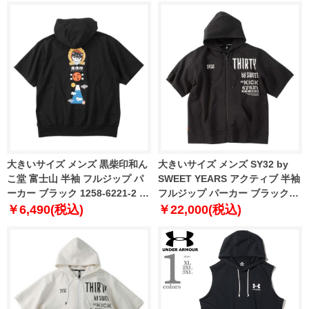
大きいサイズ メンズ 黒柴印和ん
大きいサイズ メンズ SY32 by
こ堂 富士山 半袖 フルジップ パ
SWEET YEARS アクティブ 半袖
ーカー ブラック 1258-6221-2 3L
フルジップ パーカー ブラック
4L 5L 6L 8L
1278-6270-2 3L 4L 5L 6L
￥6,490(税込)
￥22,000(税込)