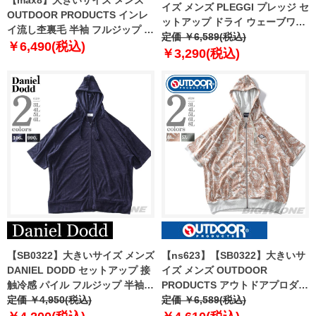
イズ メンズ PLEGGI プレッジ セ
OUTDOOR PRODUCTS インレ
ットアップ ドライ ウェーブワッ
イ流し杢裏毛 半袖 フルジップ パ
フル 半袖 フルジップ パーカー
定価 ￥6,589(税込)
ーカー ホワイト系 1258-4225-1
￥6,490(税込)
接触冷感 吸水速乾 ストレッチ
￥3,290(税込)
3L 4L 5L 6L 7L 8L
64-43139-2
【SB0322】大きいサイズ メンズ
【ns623】【SB0322】大きいサ
DANIEL DODD セットアップ 接
イズ メンズ OUTDOOR
触冷感 パイル フルジップ 半袖
PRODUCTS アウトドアプロダク
パーカー 846-cj2402pile
定価 ￥4,950(税込)
ツ 裏毛 半袖 フルジップ パーカ
定価 ￥6,589(税込)
ー c643be