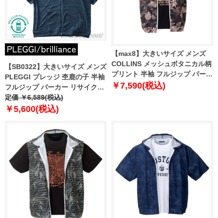
【max8】大きいサイズ メンズ
COLLINS メッシュボタニカル柄
【SB0322】大きいサイズ メンズ
プリント 半袖 フルジップ パーカ
PLEGGI プレッジ 杢鹿の子 半袖
ー + 半袖 Tシャツ ブラウン系 ×
￥7,590(税込)
フルジップ パーカー リサイクル
ブラック 1258-4242-2 3L 4L 5L
ポリエステル使用 64-43351-2
定価 ￥6,589(税込)
6L 8L
￥5,600(税込)