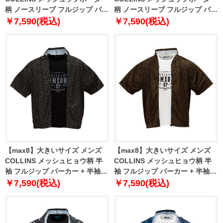
柄 ノースリーブ フルジップ パー
柄 ノースリーブ フルジップ パー
カー + 半袖 Tシャツ ネイビー×ホ
カー + 半袖 Tシャツ ブラウング
￥7,590(税込)
￥7,590(税込)
ワイト 1258-5233-1 3L 4L 5L
レー×ブラック 1258-5233-2 3L
6L 8L
4L 5L 6L 8L
【max8】大きいサイズ メンズ
【max8】大きいサイズ メンズ
COLLINS メッシュヒョウ柄 半
COLLINS メッシュヒョウ柄 半
袖 フルジップ パーカー + 半袖 T
袖 フルジップ パーカー + 半袖 T
シャツ チャコール×ブラック
シャツ ブラウン×ホワイト 1258-
￥7,590(税込)
￥7,590(税込)
1258-5231-2 3L 4L 5L 6L 8L
5231-1 3L 4L 5L 6L 8L