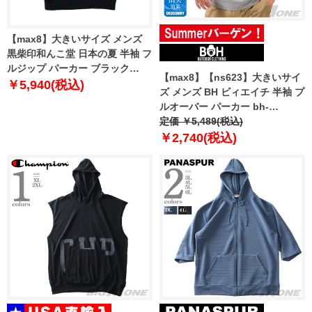
【max8】大きいサイズ メンズ
黒柴印和んこ堂 日本の夏 半袖 フ
ルジップ パーカー ブラック
【max8】【ns623】大きいサイ
1258-5211-2 3L 4L 5L 6L 8L
￥5,940(税込)
ズ メンズ BH ビィエイチ 半袖 プ
ルオーバー パーカー bh-
t250206
定価 ￥5,489(税込)
￥2,740(税込)