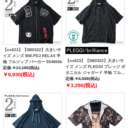
【ns623】【SB0322】大きいサ
イズ メンズ BW-PDJ RELAX 半
【ns623】【SB0322】大きいサ
袖 フルジップ パーカー 554868k
イズ メンズ PLEGGI プレッジ ボ
定価 ￥14,190(税込)
タニカル ジャガード 半袖 フルジ
￥9,930(税込)
ップ パーカー リサイクルポリエ
定価 ￥6,589(税込)
ステル使用 64-43436-2
￥3,290(税込)