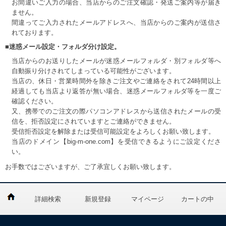
お間違いご入力の場合、当店からのご注文確認・発送ご案内等が届き
ません。
間違ってご入力されたメールアドレスへ、当店からのご案内が送信さ
れております。
■迷惑メール設定・フォルダ分け設定。
当店からのお送りしたメールが迷惑メールフォルダ・別フォルダ等へ
自動振り分けされてしまっている可能性がございます。
当店の、休日・営業時間外を除きご注文やご連絡をされて24時間以上
経過しても当店より返答が無い場合、迷惑メールフォルダ等を一度ご
確認ください。
又、携帯でのご注文の際パソコンアドレスから送信されたメールの受
信を、拒否設定にされていますとご連絡ができません。
受信拒否設定を解除または受信可能設定をよろしくお願い致します。
当店のドメイン【big-m-one.com】を受信できるようにご設定くださ
い。
お手数ではございますが、ご了承宜しくお願い致します。
詳細検索
新規登録
マイページ
カートの中