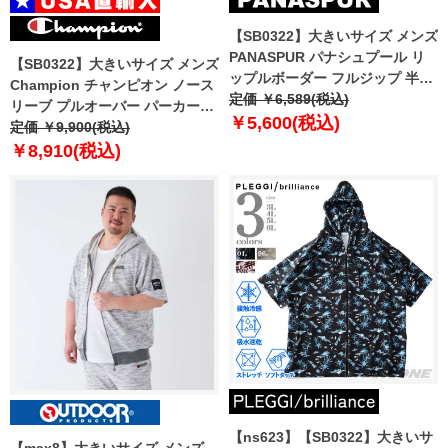
【SB0322】大きいサイズ メンズ
PANASPUR パナシュプール リ
【SB0322】大きいサイズ メンズ
ップルボーダー フルジップ 半袖
Champion チャンピオン ノース
パーカー 4403-745z
定価 ￥6,589(税込)
リーブ プルオーバー パーカー
￥5,600(税込)
USA直輸入 t96574-586qtb
定価 ￥9,900(税込)
￥8,910(税込)
【ns623】【SB0322】大きいサ
【max8】大きいサイズ メンズ