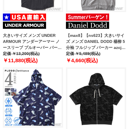
大きいサイズ メンズ UNDER
【max8】【ns623】大きいサイ
ARMOUR アンダーアーマー ノ
ズ メンズ DANIEL DODD 楊柳 5
ースリーブ プルオーバー パーカ
分袖 フルジップ パーカー azcj-
ー USA直輸入 1390142-025
定価 ￥13,200(税込)
250220
定価 ￥5,489(税込)
￥11,880(税込)
￥4,660(税込)