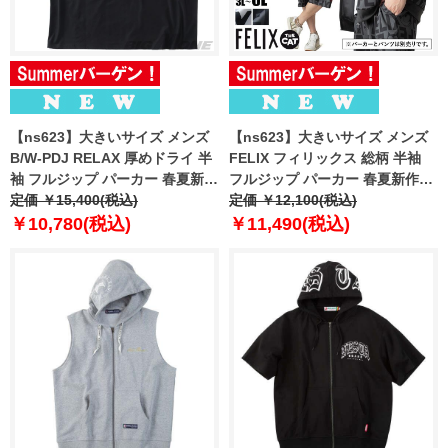
【ns623】大きいサイズ メンズ
【ns623】大きいサイズ メンズ
B/W-PDJ RELAX 厚めドライ 半
FELIX フィリックス 総柄 半袖
袖 フルジップ パーカー 春夏新作
フルジップ パーカー 春夏新作
526856k
定価 ￥15,400(税込)
126626 【fre】
定価 ￥12,100(税込)
￥10,780(税込)
￥11,490(税込)