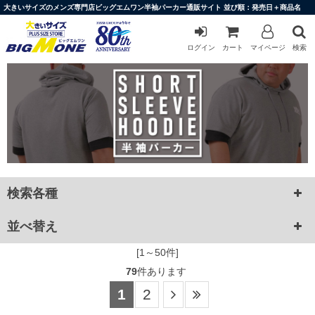
大きいサイズのメンズ専門店ビッグエムワン半袖パーカー通販サイト 並び順：発売日＋商品名
ログイン
カート
マイページ
検索
検索各種
並べ替え
[1～50件]
79
件あります
1
2