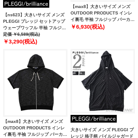
【max8】大きいサイズ メンズ
OUTDOOR PRODUCTS インレ
【ns623】大きいサイズ メンズ
イ裏毛 半袖 フルジップ パーカー
PLEGGI プレッジ セットアップ
チャコールカモ 1258-5200-1 3L
￥6,930(税込)
ウェーブワッフル 半袖 フルジッ
4L 5L 6L 7L 8L
プ パーカー 接触冷感 吸水速乾
定価 ￥6,589(税込)
ストレッチ 65-45710-2
￥3,290(税込)
【max8】大きいサイズ メンズ
OUTDOOR PRODUCTS インレ
大きいサイズ メンズ PLEGGI プ
イ裏毛 半袖 フルジップ パーカー
レッジ 格子柄 パイルジャガード