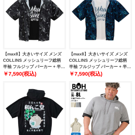
【max8】大きいサイズ メンズ
【max8】大きいサイズ メンズ
COLLINS メッシュリーフ総柄
COLLINS メッシュリーフ総柄
半袖 フルジップ パーカー + 半袖
半袖 フルジップ パーカー + 半袖
Tシャツ ブラック×ブラック
Tシャツ ブルー×ホワイト 1258-
￥7,590(税込)
￥7,590(税込)
1258-5230-2 3L 4L 5L 6L 8L
5230-1 3L 4L 5L 6L 8L