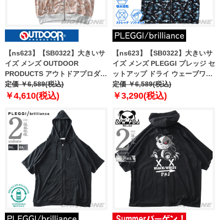
【ns623】【SB0322】大きいサ
【ns623】【SB0322】大きいサ
イズ メンズ OUTDOOR
イズ メンズ PLEGGI プレッジ セ
PRODUCTS アウトドアプロダク
ットアップ ドライ ウェーブワッ
ツ 裏毛 半袖 フルジップ パーカ
定価 ￥6,589(税込)
フル 半袖 フルジップ パーカー
定価 ￥6,589(税込)
ー c643be
接触冷感 吸水速乾 ストレッチ
￥4,610(税込)
￥3,290(税込)
64-43139-2