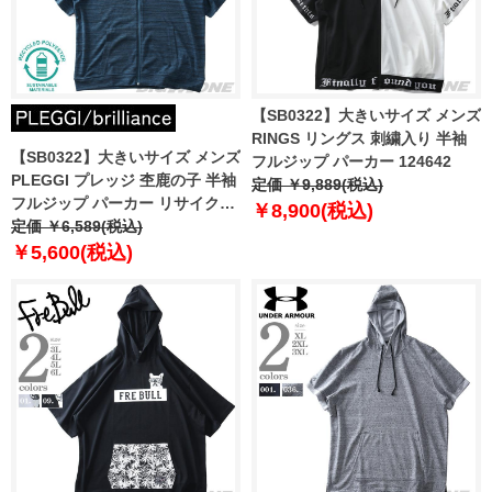
【SB0322】大きいサイズ メンズ
RINGS リングス 刺繍入り 半袖
【SB0322】大きいサイズ メンズ
フルジップ パーカー 124642
PLEGGI プレッジ 杢鹿の子 半袖
定価 ￥9,889(税込)
フルジップ パーカー リサイクル
￥8,900(税込)
ポリエステル使用 64-43351-2
定価 ￥6,589(税込)
￥5,600(税込)