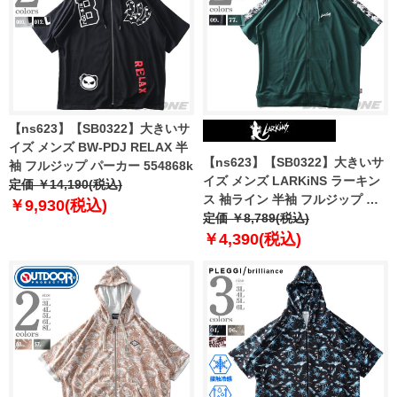
【ns623】【SB0322】大きいサ
イズ メンズ BW-PDJ RELAX 半
【ns623】【SB0322】大きいサ
袖 フルジップ パーカー 554868k
イズ メンズ LARKiNS ラーキン
定価 ￥14,190(税込)
ス 袖ライン 半袖 フルジップ パ
￥9,930(税込)
ーカー le674-224
定価 ￥8,789(税込)
￥4,390(税込)