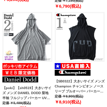
カー 春夏新作 66-48275-2
定価 ￥7,150(税込)
￥6,790(税込)
【SB0322】大きいサイズ メンズ
Champion チャンピオン ノース
【poki】【sh0519】大きいサイ
リーブ プルオーバー パーカー
ズ メンズ DANIEL DODD 梨地
USA直輸入 t96574-586qtb
定価 ￥9,900(税込)
半袖 フルジップ パーカー UVカ
￥8,910(税込)
ット 936-cj202243
定価 ￥5,489(税込)