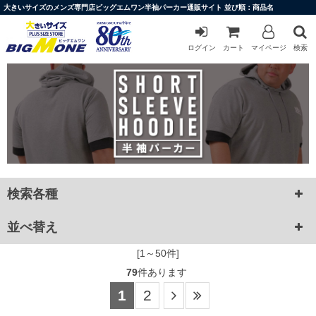
大きいサイズのメンズ専門店ビッグエムワン半袖パーカー通販サイト 並び順：商品名
ログイン
カート
マイページ
検索
検索各種
並べ替え
[1～50件]
79
件あります
1
2