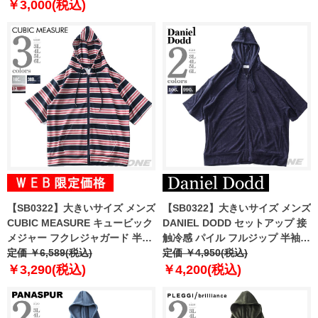
￥3,000(税込)
【SB0322】大きいサイズ メンズ
【SB0322】大きいサイズ メンズ
CUBIC MEASURE キュービック
DANIEL DODD セットアップ 接
メジャー フクレジャガード 半袖
触冷感 パイル フルジップ 半袖
フルジップ パーカー 3753-388z
定価 ￥6,589(税込)
パーカー 846-cj2402pile
定価 ￥4,950(税込)
￥3,290(税込)
￥4,200(税込)