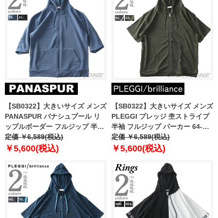
【SB0322】大きいサイズ メンズ
【SB0322】大きいサイズ メンズ
PANASPUR パナシュプール リ
PLEGGI プレッジ 杢ストライプ
ップルボーダー フルジップ 半袖
半袖 フルジップ パーカー 64-
パーカー 4403-745z
定価 ￥6,589(税込)
43368-2
定価 ￥6,589(税込)
￥5,600(税込)
￥5,600(税込)