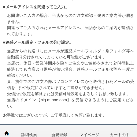
■メールアドレスを間違ってご入力。
お間違いご入力の場合、当店からのご注文確認・発送ご案内等が届き
ません。
間違ってご入力されたメールアドレスへ、当店からのご案内が送信さ
れております。
■迷惑メール設定・フォルダ分け設定。
当店からのお送りしたメールが迷惑メールフォルダ・別フォルダ等へ
自動振り分けされてしまっている可能性がございます。
当店の、休日・営業時間外を除きご注文やご連絡をされて24時間以上
経過しても当店より返答が無い場合、迷惑メールフォルダ等を一度ご
確認ください。
又、携帯でのご注文の際パソコンアドレスから送信されたメールの受
信を、拒否設定にされていますとご連絡ができません。
受信拒否設定を解除または受信可能設定をよろしくお願い致します。
当店のドメイン【big-m-one.com】を受信できるようにご設定くださ
い。
お手数ではございますが、ご了承宜しくお願い致します。
詳細検索
新規登録
マイページ
カートの中