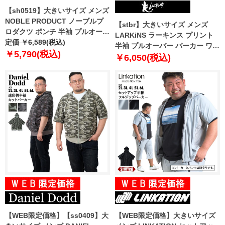
【sh0519】大きいサイズ メンズ
NOBLE PRODUCT ノーブルプ
【stbr】大きいサイズ メンズ
ロダクツ ポンチ 半袖 プルオーバ
LARKiNS ラーキンス プリント
ー パーカー ap22-188-29g
定価 ￥6,589(税込)
半袖 プルオーバー パーカー ワイ
￥5,790(税込)
ドシルエット l2651-362
￥6,050(税込)
【WEB限定価格】【ss0409】大
【WEB限定価格】大きいサイズ