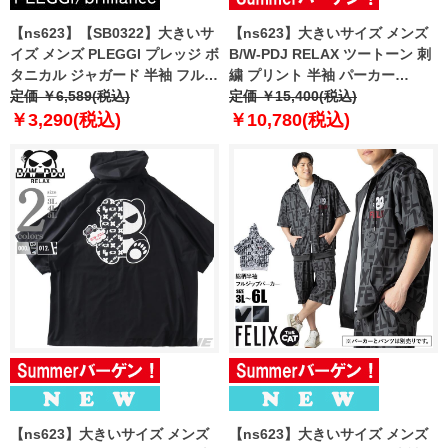
【ns623】【SB0322】大きいサ
【ns623】大きいサイズ メンズ
イズ メンズ PLEGGI プレッジ ボ
B/W-PDJ RELAX ツートーン 刺
タニカル ジャガード 半袖 フルジ
繍 プリント 半袖 パーカー
ップ パーカー リサイクルポリエ
定価 ￥6,589(税込)
585857k
定価 ￥15,400(税込)
ステル使用 64-43436-2
￥3,290(税込)
￥10,780(税込)
【ns623】大きいサイズ メンズ
【ns623】大きいサイズ メンズ