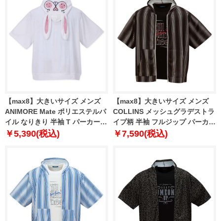
【max8】大きいサイズ メンズ
【max8】大きいサイズ メンズ
ANIMORE Mate ポリエステルパ
COLLINS メッシュグラデストラ
イル なりきり 半袖 T パーカー
イプ柄 半袖 フルジップ パーカー
FUSAGIさん 1268-3210-1 3L 4L
+ 半袖 Tシャツ ブラック×ブラッ
￥5,390(税込)
￥7,590(税込)
5L 6L 8L
ク 1258-5232-2 3L 4L 5L 6L 8L