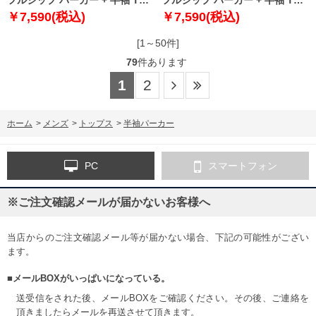
ャツ ネイビー × ホワイト 1258-
ャツ ブラック × ブラック 1258-
￥7,590(税込)
￥7,590(税込)
4243-1 3L 4L 5L 6L 8L
4243-2 3L 4L 5L 6L 8L
[1～50件]
79
件あります
1
2
ホーム
>
メンズ
>
トップス
>
半袖パーカー
PC
スマートフォン
※ご注文確認メールが届かないお客様へ
当店からのご注文確認メール等が届かない場合、下記の可能性がござい
ます。
■メールBOXがいっぱいになっている。
送受信をされた後、メールBOXをご確認ください。その後、ご連絡を
頂きましたらメールを再送させて頂きます。