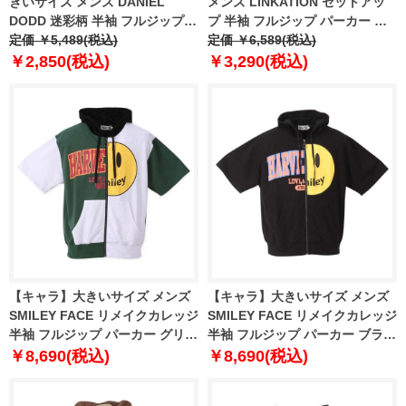
きいサイズ メンズ DANIEL
メンズ LINKATION セットアッ
DODD 迷彩柄 半袖 フルジップ
プ 半袖 フルジップ パーカー ス
カット パーカー azcj-2002118
定価 ￥5,489(税込)
トレッチ アスレジャー スポーツ
定価 ￥6,589(税込)
ウェア la-cj210281
￥2,850(税込)
￥3,290(税込)
【キャラ】大きいサイズ メンズ
【キャラ】大きいサイズ メンズ
SMILEY FACE リメイクカレッジ
SMILEY FACE リメイクカレッジ
半袖 フルジップ パーカー グリー
半袖 フルジップ パーカー ブラッ
ン × ホワイト 1278-2247-1 3L
ク 1278-2247-2 3L 4L 5L 6L
￥8,690(税込)
￥8,690(税込)
4L 5L 6L