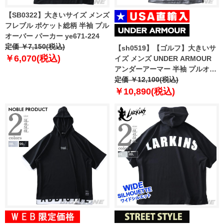
【SB0322】大きいサイズ メンズ
フレブル ポケット総柄 半袖 プル
オーバー パーカー ye671-224
定価 ￥7,150(税込)
【sh0519】【ゴルフ】大きいサ
￥6,070(税込)
イズ メンズ UNDER ARMOUR
アンダーアーマー 半袖 プルオー
バー パーカー USA直輸入
定価 ￥12,100(税込)
1326763
￥10,890(税込)