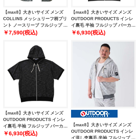
【max8】大きいサイズ メンズ
【max8】大きいサイズ メンズ
COLLINS メッシュリーフ柄プリ
OUTDOOR PRODUCTS インレ
ント ノースリーブ フルジップ パ
イ裏毛 半袖 フルジップ パーカー
ーカー + 半袖 Tシャツ ブラック
チャコールカモ 1258-5200-1 3L
￥7,590(税込)
￥6,930(税込)
系 × ブラック 1258-4246-2 3L
4L 5L 6L 7L 8L
4L 5L 6L 8L
【max8】大きいサイズ メンズ
OUTDOOR PRODUCTS インレ
【max8】大きいサイズ メンズ
イ裏毛 半袖 フルジップ パーカー
OUTDOOR PRODUCTS インレ
ブラック 1258-5200-2 3L 4L 5L
￥6,930(税込)
イ流し杢裏毛 半袖 フルジップ パ
6L 7L 8L