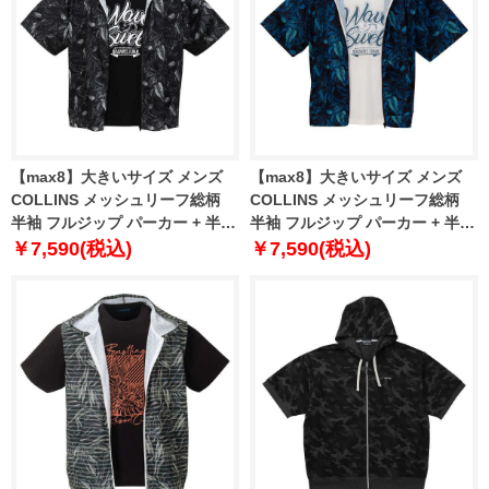
【max8】大きいサイズ メンズ
【max8】大きいサイズ メンズ
COLLINS メッシュリーフ総柄
COLLINS メッシュリーフ総柄
半袖 フルジップ パーカー + 半袖
半袖 フルジップ パーカー + 半袖
Tシャツ ブラック×ブラック
Tシャツ ブルー×ホワイト 1258-
￥7,590(税込)
￥7,590(税込)
1258-5230-2 3L 4L 5L 6L 8L
5230-1 3L 4L 5L 6L 8L