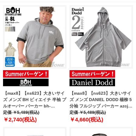
【max8】【ns623】大きいサイ
【max8】【ns623】大きいサイ
ズ メンズ BH ビィエイチ 半袖 プ
ズ メンズ DANIEL DODD 楊柳 5
ルオーバー パーカー bh-
分袖 フルジップ パーカー azcj-
t250206
定価 ￥5,489(税込)
250220
定価 ￥5,489(税込)
￥2,740(税込)
￥4,660(税込)