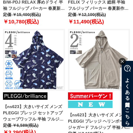
B/W-PDJ RELAX 厚めドライ 半
FELIX フィリックス 総柄 半袖
袖 フルジップ パーカー 春夏新作
フルジップ パーカー 春夏新作
526856k
定価 ￥15,400(税込)
126626 【fre】
定価 ￥12,100(税込)
￥10,780(税込)
￥11,490(税込)
【ns623】大きいサイズ メンズ
PLEGGI プレッジ セットアップ
【ns623】大きいサイズ メンズ
ウェーブワッフル 半袖 フルジッ
PLEGGI プレッジ ヘリンボーン
プ パーカー 接触冷感 吸水速乾
定価 ￥6,589(税込)
ジャガード フルジップ 半袖 パー
ストレッチ 65-45710-2
￥3,290(税込)