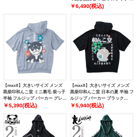
ーカー ホワイト系 1258-4225-1
￥6,490(税込)
3L 4L 5L 6L 7L 8L
【max8】大きいサイズ メンズ
【max8】大きいサイズ メンズ
黒柴印和んこ堂 ミニ裏毛 柴っ子
黒柴印和んこ堂 日本の夏 半袖 フ
半袖 フルジップ パーカー グレー
ルジップ パーカー ブラック
1258-4231-1 3L 4L 5L 6L 8L
1258-5211-2 3L 4L 5L 6L 8L
￥5,390(税込)
￥5,940(税込)