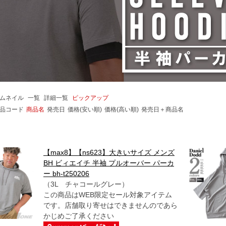
ムネイル
一覧
詳細一覧
ピックアップ
品コード
商品名
発売日
価格(安い順)
価格(高い順)
発売日＋商品名
【max8】【ns623】大きいサイズ メンズ
BH ビィエイチ 半袖 プルオーバー パーカ
ー bh-t250206
（3L チャコールグレー）
この商品はWEB限定セール対象アイテム
です。店舗取り寄せはできませんのであら
かじめご了承ください