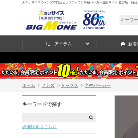
大きいサイズのメンズ専門店ビッグエムワン半袖パーカー通販サイト 並び順：商品
アイテム
新着
ホーム
>
メンズ
>
トップス
>
半袖パーカー
キーワードで探す
詳細検索はこちら