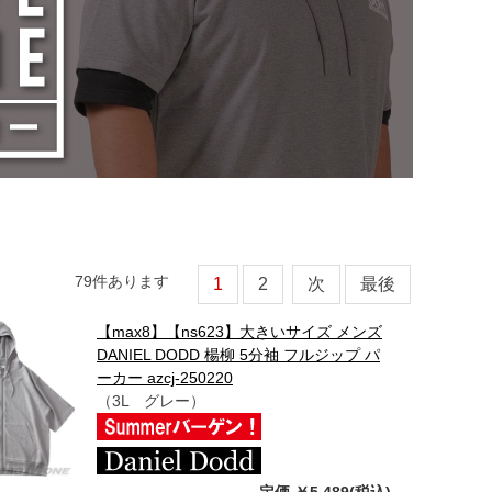
79
件あります
1
2
次
最後
【max8】【ns623】大きいサイズ メンズ
DANIEL DODD 楊柳 5分袖 フルジップ パ
ーカー azcj-250220
（3L グレー）