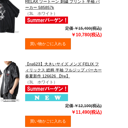
RELAX ツートーン 刺繍 プリント 半袖 パ
ーカー 585857k
（3L ホワイト）
定価 ￥15,400(税込)
￥10,780(税込)
買い物かごに入れる
【ns623】大きいサイズ メンズ FELIX フ
ィリックス 総柄 半袖 フルジップ パーカー
春夏新作 126626 【fre】
（3L ホワイト）
定価 ￥12,100(税込)
￥11,490(税込)
買い物かごに入れる