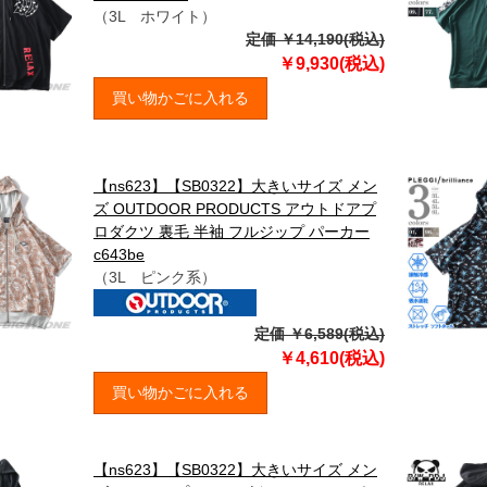
（3L ホワイト）
定価 ￥14,190(税込)
￥9,930(税込)
買い物かごに入れる
【ns623】【SB0322】大きいサイズ メン
ズ OUTDOOR PRODUCTS アウトドアプ
ロダクツ 裏毛 半袖 フルジップ パーカー
c643be
（3L ピンク系）
定価 ￥6,589(税込)
￥4,610(税込)
買い物かごに入れる
【ns623】【SB0322】大きいサイズ メン