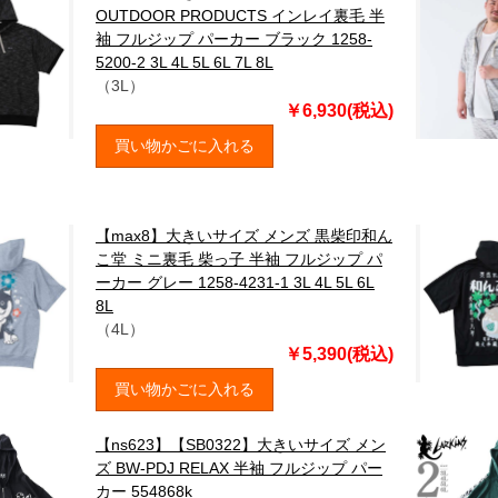
OUTDOOR PRODUCTS インレイ裏毛 半
袖 フルジップ パーカー ブラック 1258-
5200-2 3L 4L 5L 6L 7L 8L
（3L）
￥6,930(税込)
買い物かごに入れる
【max8】大きいサイズ メンズ 黒柴印和ん
こ堂 ミニ裏毛 柴っ子 半袖 フルジップ パ
ーカー グレー 1258-4231-1 3L 4L 5L 6L
8L
（4L）
￥5,390(税込)
買い物かごに入れる
【ns623】【SB0322】大きいサイズ メン
ズ BW-PDJ RELAX 半袖 フルジップ パー
カー 554868k