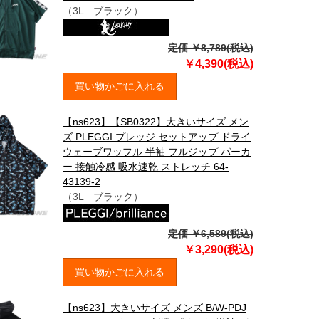
（3L ブラック）
定価 ￥8,789(税込)
￥4,390(税込)
買い物かごに入れる
【ns623】【SB0322】大きいサイズ メン
ズ PLEGGI プレッジ セットアップ ドライ
ウェーブワッフル 半袖 フルジップ パーカ
ー 接触冷感 吸水速乾 ストレッチ 64-
43139-2
（3L ブラック）
定価 ￥6,589(税込)
￥3,290(税込)
買い物かごに入れる
【ns623】大きいサイズ メンズ B/W-PDJ