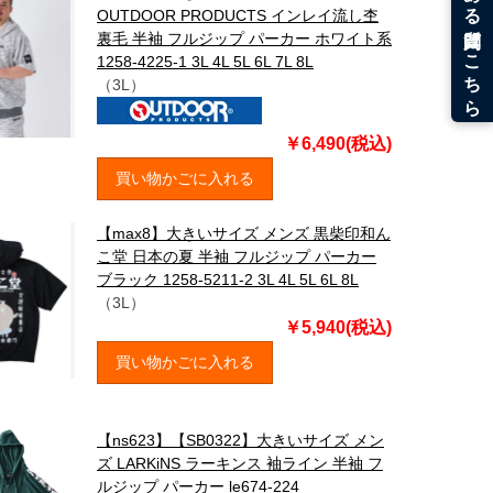
OUTDOOR PRODUCTS インレイ流し杢
裏毛 半袖 フルジップ パーカー ホワイト系
1258-4225-1 3L 4L 5L 6L 7L 8L
（3L）
￥6,490(税込)
買い物かごに入れる
【max8】大きいサイズ メンズ 黒柴印和ん
こ堂 日本の夏 半袖 フルジップ パーカー
ブラック 1258-5211-2 3L 4L 5L 6L 8L
（3L）
￥5,940(税込)
買い物かごに入れる
【ns623】【SB0322】大きいサイズ メン
ズ LARKiNS ラーキンス 袖ライン 半袖 フ
ルジップ パーカー le674-224