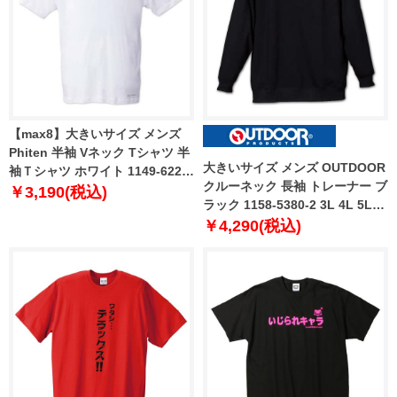
【max8】大きいサイズ メンズ
Phiten 半袖 Vネック Tシャツ 半
大きいサイズ メンズ OUTDOOR
袖Ｔシャツ ホワイト 1149-6220-
クルーネック 長袖 トレーナー ブ
1 3L 4L 5L 6L 8L
￥3,190(税込)
ラック 1158-5380-2 3L 4L 5L
6L 8L
￥4,290(税込)