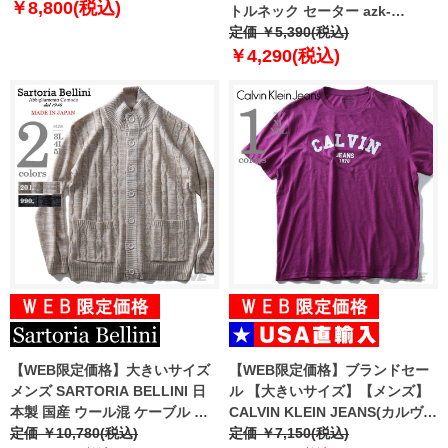
￥8,800(税込)
トルネック セーター azk-
180550
定価 ￥5,390(税込)
￥4,290(税込)
【WEB限定価格】大きいサイズ
【WEB限定価格】ブランドセー
メンズ SARTORIA BELLINI 日
ル 【大きいサイズ】【メンズ】
本製 国産 ウール混 ケーブル ボ
CALVIN KLEIN JEANS(カルヴァ
タン ハイネック カーディガン ニ
定価 ￥10,780(税込)
ンクラインジーンズ) デザイン半
定価 ￥7,150(税込)