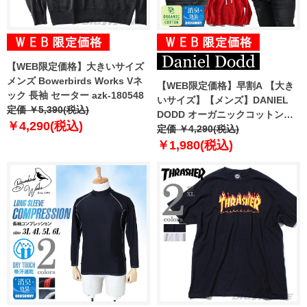
【WEB限定価格】大きいサイズ
メンズ Bowerbirds Works Vネ
【WEB限定価格】早割A 【大き
ック 長袖 セーター azk-180548
いサイズ】【メンズ】DANIEL
定価 ￥5,390(税込)
DODD オーガニックコットン無
￥4,290(税込)
地プルパーカー azsw-009003
定価 ￥4,290(税込)
￥1,980(税込)