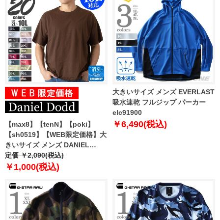
大きいサイズ メンズ EVERLAST
吸水速乾 フルジップ パーカー
elc91900
￥6,490(税込)
【max8】【tenN】【poki】
【sh0519】【WEB限定価格】大
きいサイズ メンズ DANIEL
DODD 半袖 Tシャツ 無地 半袖T
定価 ￥2,090(税込)
シャツ 10L対応 azt-009005 緊急
￥1,000(税込)
セール 【t2502】