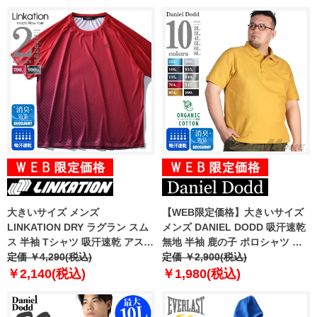
大きいサイズ メンズ
【WEB限定価格】大きいサイズ
LINKATION DRY ラグラン スム
メンズ DANIEL DODD 吸汗速乾
ス 半袖 Tシャツ 吸汗速乾 アスレ
無地 半袖 鹿の子 ポロシャツ オ
ジャー スポーツウェア la-
定価 ￥4,290(税込)
ーガニック 消臭機能付 azpr-
定価 ￥2,900(税込)
t190294
009006
￥2,140(税込)
￥1,980(税込)