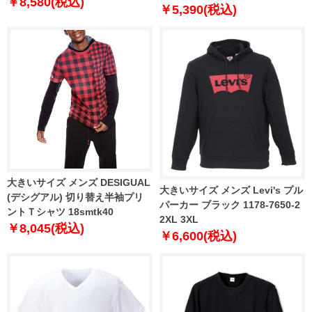
USA 直輸入 311172
￥8,580(税込)
3L 4L 5L 6L 8L
￥5,390(税込)
大きいサイズ メンズ DESIGUAL
大きいサイズ メンズ Levi's プル
(デシグアル) 切り替え半袖プリ
パーカー ブラック 1178-7650-2
ントＴシャツ 18smtk40
2XL 3XL
￥8,045(税込)
￥6,600(税込)