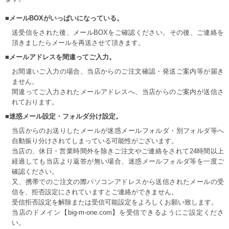
■メールBOXがいっぱいになっている。
送受信をされた後、メールBOXをご確認ください。その後、ご連絡を
頂きましたらメールを再送させて頂きます。
■メールアドレスを間違ってご入力。
お間違いご入力の場合、当店からのご注文確認・発送ご案内等が届き
ません。
間違ってご入力されたメールアドレスへ、当店からのご案内が送信さ
れております。
■迷惑メール設定・フォルダ分け設定。
当店からのお送りしたメールが迷惑メールフォルダ・別フォルダ等へ
自動振り分けされてしまっている可能性がございます。
当店の、休日・営業時間外を除きご注文やご連絡をされて24時間以上
経過しても当店より返答が無い場合、迷惑メールフォルダ等を一度ご
確認ください。
又、携帯でのご注文の際パソコンアドレスから送信されたメールの受
信を、拒否設定にされていますとご連絡ができません。
受信拒否設定を解除または受信可能設定をよろしくお願い致します。
当店のドメイン【big-m-one.com】を受信できるようにご設定くださ
い。