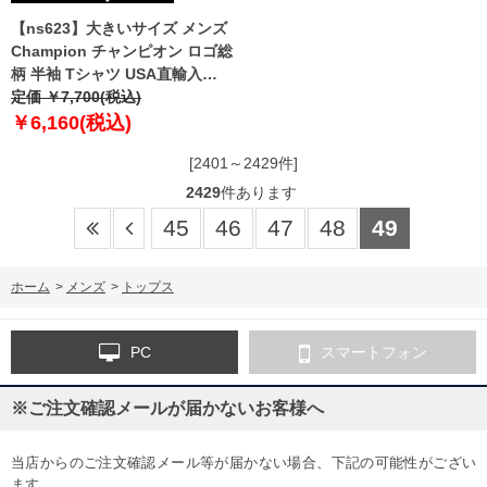
【ns623】大きいサイズ メンズ
Champion チャンピオン ロゴ総
柄 半袖 Tシャツ USA直輸入
t5747p
定価 ￥7,700(税込)
￥6,160(税込)
[2401～2429件]
2429
件あります
45
46
47
48
49
ホーム
>
メンズ
>
トップス
PC
スマートフォン
※ご注文確認メールが届かないお客様へ
当店からのご注文確認メール等が届かない場合、下記の可能性がござい
ます。