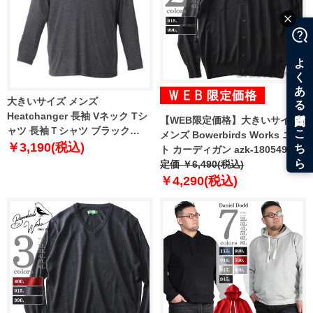
大きいサイズ メンズ
Heatchanger 長袖 Vネック Tシ
【WEB限定価格】大きいサイズ
ャツ 長袖Ｔシャツ ブラック
メンズ Bowerbirds Works ニッ
1149-8320-2 3L 4L 5L 6L 8L
￥3,190(税込)
ト カーディガン azk-180549
定価 ￥6,490(税込)
￥4,290(税込)