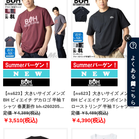
【ns623】大きいサイズ メンズ
【ns623】大きいサイズ メンズ
BH ビィエイチ デカロゴ 半袖 T
BH ビィエイチ ワンポイント ド
シャツ 春夏新作 bh-t260205
ローストリング 半袖 Tシャツ 春
【fre】
定価 ￥4,389(税込)
夏新作 bh-t260206 【fre】
定価 ￥5,489(税込)
￥3,510(税込)
￥4,390(税込)