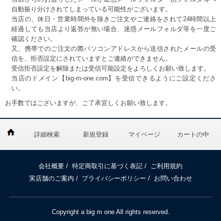
自動振り分けされてしまっている可能性がございます。
当店の、休日・営業時間外を除きご注文やご連絡をされて24時間以上
経過しても当店より返答が無い場合、迷惑メールフォルダ等を一度ご
確認ください。
又、携帯でのご注文の際パソコンアドレスから送信されたメールの受
信を、拒否設定にされていますとご連絡ができません。
受信拒否設定を解除または受信可能設定をよろしくお願い致します。
当店のドメイン【big-m-one.com】を受信できるようにご設定くださ
い。
お手数ではございますが、ご了承宜しくお願い致します。
詳細検索
新規登録
マイページ
カートの中
会社概要
/
特定商取引に基づく表記
/
ご利用規約
実店舗のご案内
/
プライバシーポリシー
/
お問い合わせ
Copyright a big m one All rights reserved.