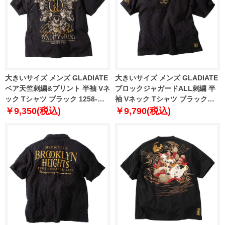
大きいサイズ メンズ GLADIATE
大きいサイズ メンズ GLADIATE
ベア天竺刺繍&プリント 半袖 Vネ
ブロックジャガードALL刺繍 半
ック Tシャツ ブラック 1258-
袖 Vネック Tシャツ ブラック
6280-1 3L 4L 5L 6L
1258-6281-1 3L 4L 5L 6L
￥9,350(税込)
￥9,790(税込)