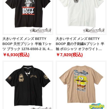
大きいサイズ メンズ BETTY
大きいサイズ メンズ BETTY
BOOP 天竺プリント 半袖 Tシャ
BOOP 鹿の子刺繍&プリント 半
ツ ブラック 1278-6500-2 3L 4L
袖 ポロシャツ オフホワイト
5L 6L 8L
1278-6501-1 3L 4L 5L 6L 8L
￥6,930(税込)
￥7,920(税込)