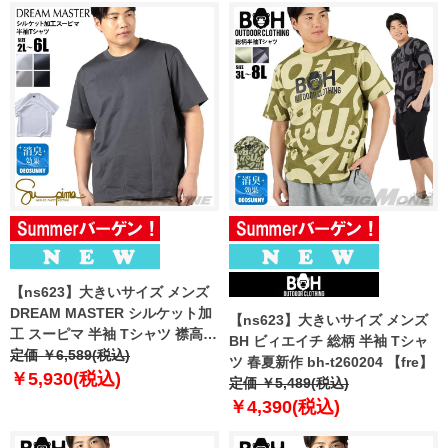
【ns623】大きいサイズ メンズ
DREAM MASTER シルケット加
【ns623】大きいサイズ メンズ
工 スーピマ 半袖 Tシャツ 襟高設
BH ビィエイチ 総柄 半袖 Tシャ
計 春夏新作 dm-t260209 【fre】
定価 ￥6,589(税込)
ツ 春夏新作 bh-t260204 【fre】
￥5,930(税込)
定価 ￥5,489(税込)
￥4,390(税込)