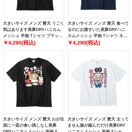
大きいサイズ メンズ 豊天 うごく
大きいサイズ メンズ 豊天 食べて
気はあります美豚DRYハニカム
るのにお腹すいた美豚DRYハニ
メッシュ 半袖 Tシャツ ブラック
カムメッシュ 半袖 Tシャツ ネイ
1258-6250-1 3L 4L 5L 6L 7L 8L
ビー 1258-6251-1 3L 4L 5L 6L
￥4,290(税込)
￥4,290(税込)
7L 8L
大きいサイズ メンズ 豊天 わが生
大きいサイズ メンズ 豊天 太って
涯に一皿の食い残しなし美豚
ません服が縮んだだけ美豚DRY
DRYハニカムメッシュ 半袖 Tシ
ハニカムメッシュ 半袖 Tシャツ