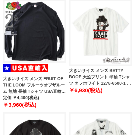
大きいサイズ メンズ BETTY
BOOP 天竺プリント 半袖 Tシャ
大きいサイズ メンズ FRUIT OF
ツ オフホワイト 1278-6500-1 3L
THE LOOM フルーツオブザルー
4L 5L 6L 8L
￥6,930(税込)
ム 無地 長袖 Tシャツ USA直輸入
81575100
定価 ￥4,400(税込)
￥3,960(税込)