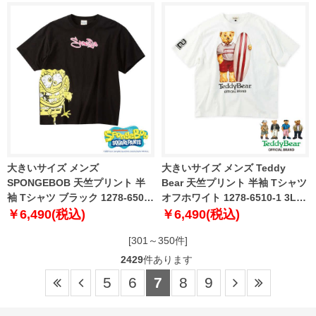
大きいサイズ メンズ
大きいサイズ メンズ Teddy
SPONGEBOB 天竺プリント 半
Bear 天竺プリント 半袖 Tシャツ
袖 Tシャツ ブラック 1278-6506-
オフホワイト 1278-6510-1 3L
2 3L 4L 5L 6L
4L 5L 6L 8L
￥6,490(税込)
￥6,490(税込)
[301～350件]
2429
件あります
5
6
7
8
9