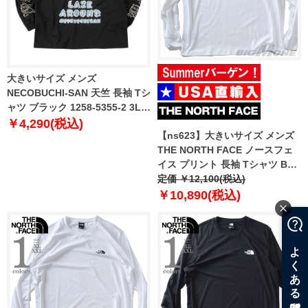
大きいサイズ メンズ
NECOBUCHI-SAN 天竺 長袖 Tシ
ャツ ブラック 1258-5355-2 3L
4L 5L 6L 8L
￥4,290(税込)
【ns623】大きいサイズ メンズ
THE NORTH FACE ノースフェ
イス プリント 長袖 Tシャツ BOX
NSE TEE USA直輸入 nf0a87nn-
定価 ￥12,100(税込)
fn4
￥10,890(税込)