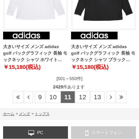
大きいサイズ メンズ adidas
大きいサイズ メンズ adidas
golf バックグラフィック 長袖 モ
golf バックグラフィック 長袖 モ
ックネック シャツ ホワイト
ックネック シャツ ブラック
1278-5351-1 3XL 4XL 5XL
1278-5351-2 3XL 4XL 5XL
￥15,180(税込)
￥15,180(税込)
[501～550件]
2429
件あります
9
10
11
12
13
ホーム
>
メンズ
>
トップス
PC
スマートフォン