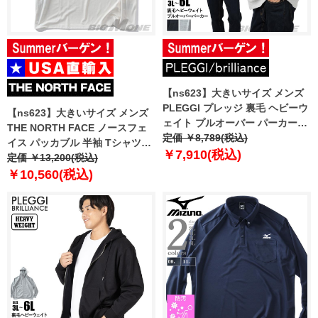
【ns623】大きいサイズ メンズ
PLEGGI プレッジ 裏毛 ヘビーウ
【ns623】大きいサイズ メンズ
ェイト プルオーバー パーカー
THE NORTH FACE ノースフェ
65-78572-2 【t2503】
定価 ￥8,789(税込)
イス パッカブル 半袖 Tシャツ
￥7,910(税込)
PACKABLE SS TEE USA直輸入
定価 ￥13,200(税込)
nf0a883m-qli
￥10,560(税込)