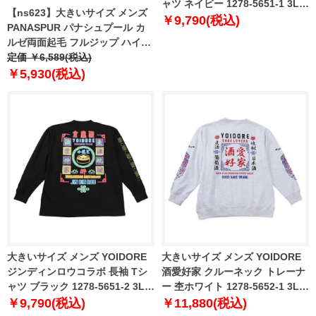
ャツ ネイビー 1278-5651-1 3L
【ns623】大きいサイズ メンズ
4L 5L 6L
￥9,790(税込)
PANASPUR パナシュプール カ
ルゼ両面起毛 フルジップ ハイネ
ック トレーナー 5401-606z
定価 ￥6,589(税込)
￥5,930(税込)
大きいサイズ メンズ YOIDORE
大きいサイズ メンズ YOIDORE
ジンディンロウコラボ 長袖 Tシ
酒愛好家 クルーネック トレーナ
ャツ ブラック 1278-5651-2 3L
ー 杢ホワイト 1278-5652-1 3L
4L 5L 6L
4L 5L 6L
￥9,790(税込)
￥11,880(税込)