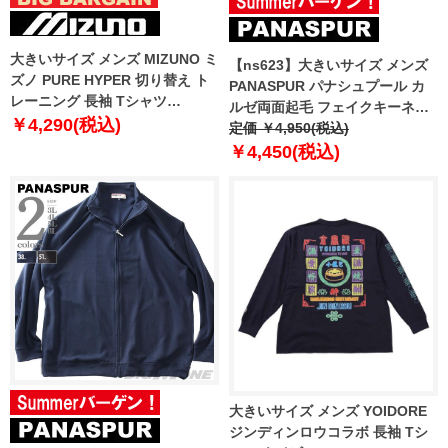
大きいサイズ メンズ MIZUNO ミ
【ns623】大きいサイズ メンズ
ズノ PURE HYPER 切り替え ト
PANASPUR パナシュプール カ
レーニング 長袖 Tシャツ
ルゼ両面起毛 フェイクキーネッ
k2jacb40
￥4,290(税込)
ク ロング Tシャツ 5401-604z
定価 ￥4,950(税込)
￥4,450(税込)
大きいサイズ メンズ YOIDORE
ジンディンロウコラボ 長袖 Tシ