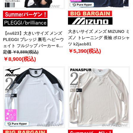
大きいサイズ メンズ MIZUNO ミ
【ns623】大きいサイズ メンズ
ズノ トレーニング 長袖 ポロシャ
PLEGGI プレッジ 裏毛 ヘビーウ
ツ k2jacb81
ェイト フルジップ パーカー 65-
￥5,390(税込)
78589-2 【t2503】
定価 ￥9,889(税込)
￥8,900(税込)