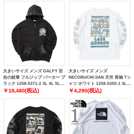
大きいサイズ メンズ GALFY 百
大きいサイズ メンズ
合の紋章 フルジップ パーカー ブ
NECOBUCHI-SAN 天竺 長袖 Tシ
ラック 1258-5371-2 3L 4L 5L
ャツ ホワイト 1258-5355-1 3L
6L
4L 5L 6L 8L
￥18,480(税込)
￥4,290(税込)