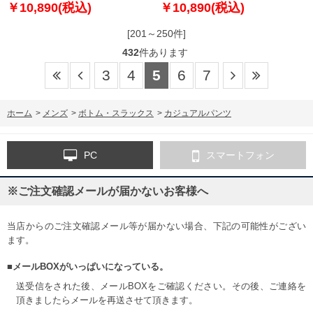
1254-4330-1 3L 4L 5L 6L
6L
￥10,890(税込)
￥10,890(税込)
[201～250件]
432
件あります
3
4
5
6
7
ホーム
>
メンズ
>
ボトム・スラックス
>
カジュアルパンツ
PC
スマートフォン
※ご注文確認メールが届かないお客様へ
当店からのご注文確認メール等が届かない場合、下記の可能性がござい
ます。
■メールBOXがいっぱいになっている。
送受信をされた後、メールBOXをご確認ください。その後、ご連絡を
頂きましたらメールを再送させて頂きます。