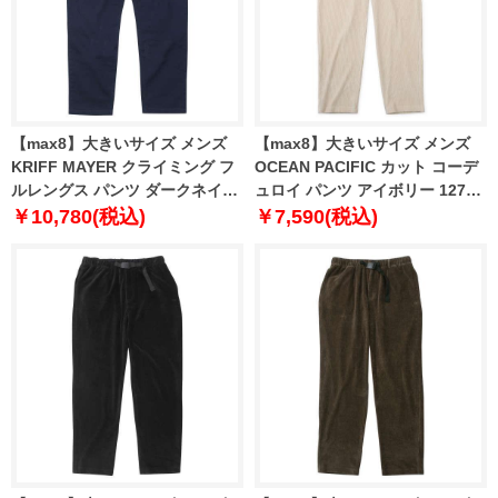
【max8】大きいサイズ メンズ
【max8】大きいサイズ メンズ
KRIFF MAYER クライミング フ
OCEAN PACIFIC カット コーデ
ルレングス パンツ ダークネイビ
ュロイ パンツ アイボリー 1274-
ー 1274-4380-4 3L 4L 5L 6L 7L
4325-1 3L 4L 5L 6L 8L
￥10,780(税込)
￥7,590(税込)
8L