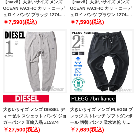
【max8】大きいサイズ メンズ
【max8】大きいサイズ メンズ
OCEAN PACIFIC カット コーデ
OCEAN PACIFIC カット コーデ
ュロイ パンツ ブラック 1274-
ュロイ パンツ ブラウン 1274-
4325-2 3L 4L 5L 6L 8L
4325-3 3L 4L 5L 6L 8L
￥7,590(税込)
￥7,590(税込)
大きいサイズ メンズ DIESEL デ
大きいサイズ メンズ PLEGGI プ
ィーゼル スウェット パンツ ジョ
レッジ ストレッチ ソフトダンボ
ガーパンツ 直輸入品 a15374
ール 切替 パンツ 吸水速乾 リサ
イクルポリエステル使用 64-
￥27,500(税込)
￥7,689(税込)
77691-2