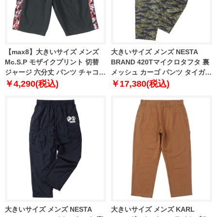
【max8】大きいサイズ メンズ
大きいサイズ メンズ NESTA
Mc.S.P モザイクプリント 切替
BRAND 420Tマイクロタフタ 裏
ジャージ 六分丈 パンツ チャコー
メッシュ カーゴ パンツ タイガー
ル×レッド 1254-4321-3 3L 4L
カモ 1274-4355-1 3L 4L 5L 6L
￥4,290(税込)
￥17,380(税込)
5L 6L 8L
8L
大きいサイズ メンズ NESTA
大きいサイズ メンズ KARL