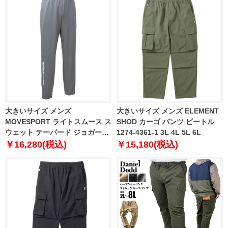
大きいサイズ メンズ
大きいサイズ メンズ ELEMENT
MOVESPORT ライトスムース ス
SHOD カーゴ パンツ ビートル
ウェット テーパード ジョガーパ
1274-4361-1 3L 4L 5L 6L
ンツ グレー杢 1276-4331-3 3L
￥16,280(税込)
￥15,180(税込)
4L 5L 6L