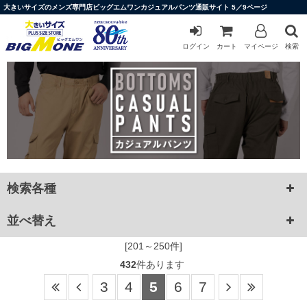
大きいサイズのメンズ専門店ビッグエムワンカジュアルパンツ通販サイト 5／9ページ
ログイン
カート
マイページ
検索
検索各種
並べ替え
[201～250件]
432
件あります
3
4
5
6
7