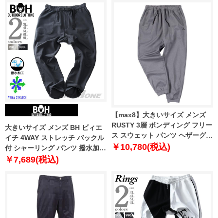
【max8】大きいサイズ メンズ
RUSTY 3層 ボンディング フリー
大きいサイズ メンズ BH ビィエ
ス スウェット パンツ ヘザーグレ
イチ 4WAY ストレッチ バックル
ー 1274-4320-1 3L 4L 5L 6L 8L
￥10,780(税込)
付 シャーリング パンツ 撥水加工
bhp-240402
￥7,689(税込)