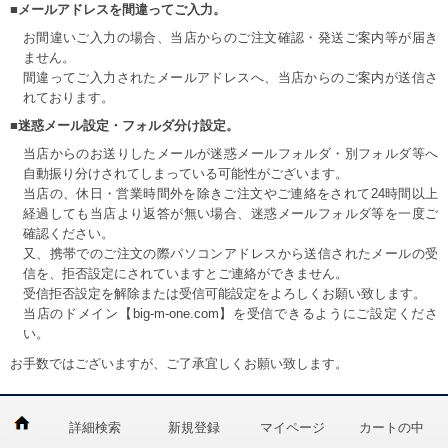
■メールアドレスを間違ってご入力。
お間違いご入力の場合、当店からのご注文確認・発送ご案内等が届き
ません。
間違ってご入力されたメールアドレスへ、当店からのご案内が送信さ
れております。
■迷惑メール設定・フォルダ分け設定。
当店からのお送りしたメールが迷惑メールフォルダ・別フォルダ等へ
自動振り分けされてしまっている可能性がございます。
当店の、休日・営業時間外を除きご注文やご連絡をされて24時間以上
経過しても当店より返答が無い場合、迷惑メールフォルダ等を一度ご
確認ください。
又、携帯でのご注文の際パソコンアドレスから送信されたメールの受
信を、拒否設定にされていますとご連絡ができません。
受信拒否設定を解除または受信可能設定をよろしくお願い致します。
当店のドメイン【big-m-one.com】を受信できるようにご設定くださ
い。
お手数ではございますが、ご了承宜しくお願い致します。
詳細検索
新規登録
マイページ
カートの中