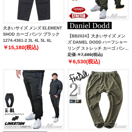
大きいサイズ メンズ ELEMENT
SHOD カーゴ パンツ ブラック
【BB2024】大きいサイズ メン
1274-4361-2 3L 4L 5L 6L
ズ DANIEL DODD ハーフシャー
￥15,180(税込)
リング ストレッチ カーゴ パンツ
テーパード azp240401201t
定価 ￥7,689(税込)
￥6,530(税込)