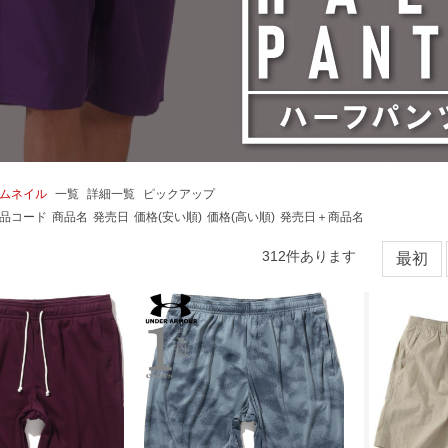
ムネイル
一覧
詳細一覧
ピックアップ
品コード
商品名
発売日
価格(安い順)
価格(高い順)
発売日＋商品名
312
件あります
最初