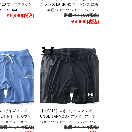
 10 プーマブラック
ズ メンズ LARKiNS ラーキンス 総柄
XL 3XL 4XL
ミニ裏毛 ショーツ ショートパンツ
定価 ￥7,689(税込)
￥6,490(税込)
ハーフパンツ lc339-244
￥4,990(税込)
大きいサイズ メンズ
【sh0519】大きいサイズ メンズ
FIGER トミーヒルフィ
UNDER ARMOUR アンダーアーマー
 ショーツ ショート
ショーツ ショートパンツ ハーフパン
定価 ￥7,700(税込)
定価 ￥7,700(税込)
ンツ USA直輸入
ツ Challenger Knit Shorts USA直輸