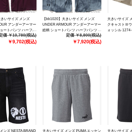
】大きいサイズ メンズ
【bb1020】大きいサイズ メンズ
大きいサイズ メン
MOUR アンダーアーマー
UNDER ARMOUR アンダーアーマー
クキャストⅢウ
ショートパンツ ハーフパ
総柄 ショートパンツ ハーフパンツ
ォッシル 1274-32
定価 ￥10,780(税込)
定価 ￥8,800(税込)
IVAL TERRY
ショーツ LOOSE TECH PRINTED
5X 6X
直輸入 1361631-572
￥9,702(税込)
SHORT USA直輸入 1376945-045
￥7,920(税込)
ンズ NESTA BRAND
大きいサイズ メンズ PUMA エッセン
大きいサイズ メ