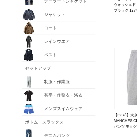
テーラードジャケット
ウォッシュド
ブラック 1274-
ジャケット
130 140 150 
コート
レインウエア
ベスト
セットアップ
制服・作業服
甚平・作務衣・浴衣
メンズスイムウェア
【max8】大
MANCHES 
ボトム・スラックス
パンツ モクグレー
4L 5L 6L 7L 
デニムパンツ