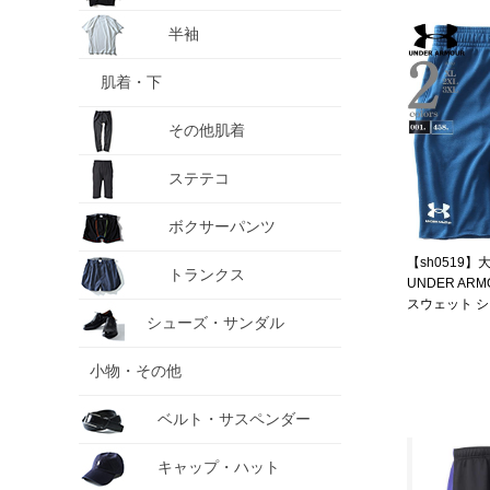
半袖
肌着・下
その他肌着
ステテコ
ボクサーパンツ
【sh0519
トランクス
UNDER AR
スウェット 
シューズ・サンダル
ンツ ショーツ R
SHORT USA
小物・その他
ベルト・サスペンダー
キャップ・ハット