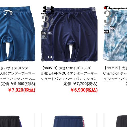
】大きいサイズ メンズ
【sh0519】大きいサイズ メンズ
【sh0519】
MOUR アンダーアーマー
UNDER ARMOUR アンダーアーマー
Champion 
ショートパンツ ハーフパ
ショートパンツ ハーフパンツ ショー
ュ ショートパン
定価 ￥9,900(税込)
定価 ￥7,700(税込)
IVAL TERRY
ツ Locker 9in Shorts USA直輸入
ョーツ USA直輸
直輸入 1361631
￥7,920(税込)
1351351
￥6,930(税込)