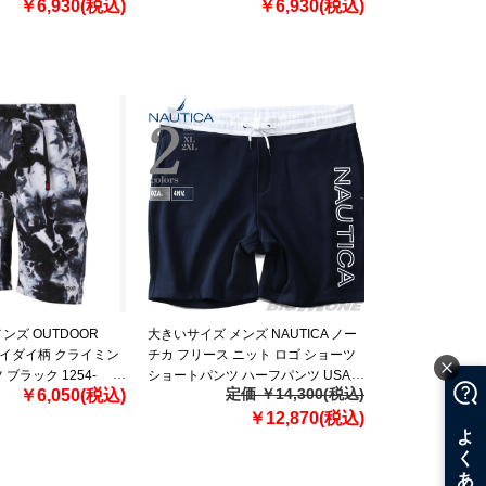
￥6,930(税込)
入 1365416-001
￥6,930(税込)
ンズ OUTDOOR
大きいサイズ メンズ NAUTICA ノー
 タイダイ柄 クライミン
チカ フリース ニット ロゴ ショーツ
ブラック 1254-
ショートパンツ ハーフパンツ USA直
定価 ￥14,300(税込)
￥6,050(税込)
L 6L 7L 8L
輸入 k01170
￥12,870(税込)