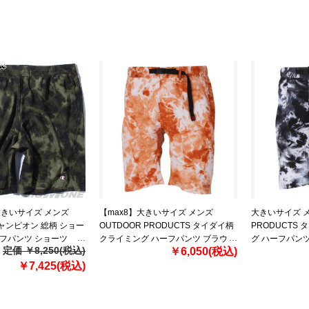
09t4153
】大きいサイズ メンズ
【max8】大きいサイズ メンズ
大きいサイズ メ
 チャンピオン 総柄 ショー
OUTDOOR PRODUCTS タイダイ柄
PRODUCTS
ーフパンツ ショーツ
クライミング ハーフパンツ ブラウン
グ ハーフパンツ 
定価 ￥8,250(税込)
￥6,050(税込)
707p
1254-2233-1 3L 4L 5L 6L 7L 8L
2233-2 3L 4L 5
￥7,425(税込)