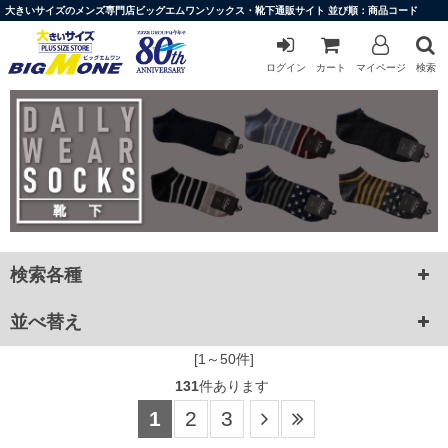
大きいサイズのメンズ専門店ビッグエムワンソックス・靴下通販サイト 並び順：商品コード
ログイン
カート
マイページ
検索
検索各種
並べ替え
[1～50件]
131
件あります
1
2
3