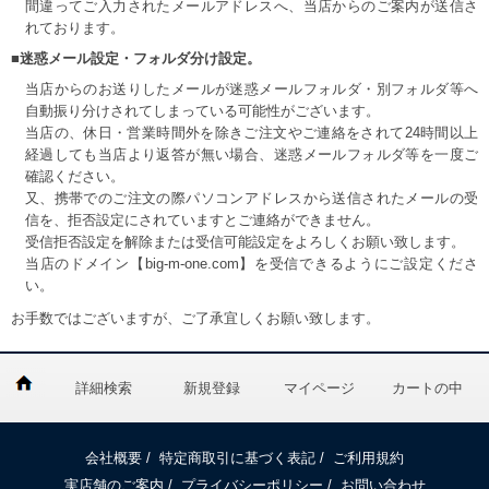
間違ってご入力されたメールアドレスへ、当店からのご案内が送信さ
れております。
■迷惑メール設定・フォルダ分け設定。
当店からのお送りしたメールが迷惑メールフォルダ・別フォルダ等へ
自動振り分けされてしまっている可能性がございます。
当店の、休日・営業時間外を除きご注文やご連絡をされて24時間以上
経過しても当店より返答が無い場合、迷惑メールフォルダ等を一度ご
確認ください。
又、携帯でのご注文の際パソコンアドレスから送信されたメールの受
信を、拒否設定にされていますとご連絡ができません。
受信拒否設定を解除または受信可能設定をよろしくお願い致します。
当店のドメイン【big-m-one.com】を受信できるようにご設定くださ
い。
お手数ではございますが、ご了承宜しくお願い致します。
詳細検索
新規登録
マイページ
カートの中
会社概要
/
特定商取引に基づく表記
/
ご利用規約
実店舗のご案内
/
プライバシーポリシー
/
お問い合わせ