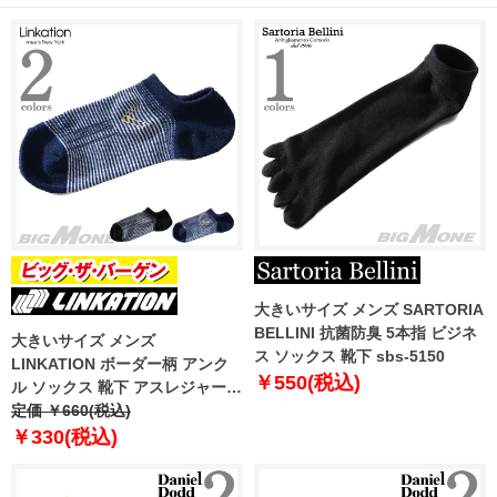
大きいサイズ メンズ SARTORIA
BELLINI 抗菌防臭 5本指 ビジネ
大きいサイズ メンズ
ス ソックス 靴下 sbs-5150
LINKATION ボーダー柄 アンク
￥550(税込)
ル ソックス 靴下 アスレジャー
スポーツウェア lnk-5101
定価 ￥660(税込)
￥330(税込)