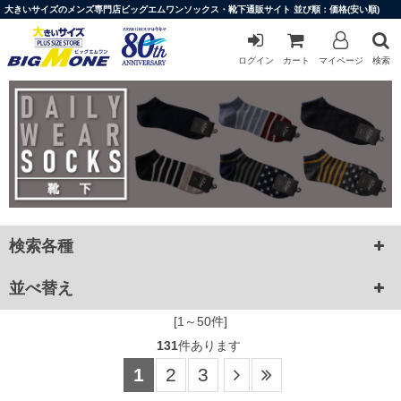
大きいサイズのメンズ専門店ビッグエムワンソックス・靴下通販サイト 並び順：価格(安い順)
ログイン
カート
マイページ
検索
検索各種
並べ替え
[1～50件]
131
件あります
1
2
3