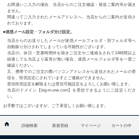
お間違いご入力の場合、当店からのご注文確認・発送ご案内等が届き
ません。
間違ってご入力されたメールアドレスへ、当店からのご案内が送信さ
れております。
■迷惑メール設定・フォルダ分け設定。
当店からのお送りしたメールが迷惑メールフォルダ・別フォルダ等へ
自動振り分けされてしまっている可能性がございます。
当店の、休日・営業時間外を除きご注文やご連絡をされて24時間以上
経過しても当店より返答が無い場合、迷惑メールフォルダ等を一度ご
確認ください。
又、携帯でのご注文の際パソコンアドレスから送信されたメールの受
信を、拒否設定にされていますとご連絡ができません。
受信拒否設定を解除または受信可能設定をよろしくお願い致します。
当店のドメイン【big-m-one.com】を受信できるようにご設定くださ
い。
お手数ではございますが、ご了承宜しくお願い致します。
詳細検索
新規登録
マイページ
カートの中