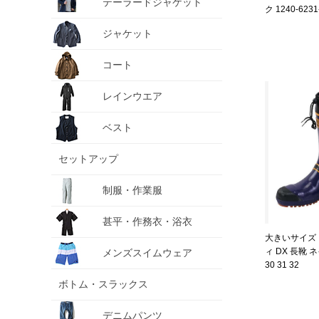
テーラードジャケット
ク 1240-6231-
ジャケット
コート
レインウエア
ベスト
セットアップ
制服・作業服
甚平・作務衣・浴衣
大きいサイズ メ
ィ DX 長靴 ネ
メンズスイムウェア
30 31 32
ボトム・スラックス
デニムパンツ