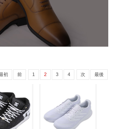
最初
前
1
2
3
4
次
最後