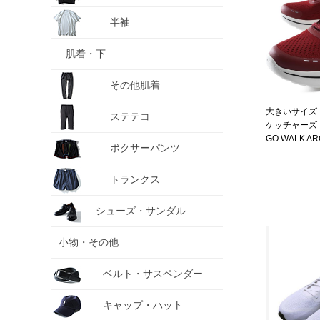
半袖
肌着・下
その他肌着
大きいサイズ メ
ステテコ
ケッチャーズ
GO WALK ARC
ボクサーパンツ
NOBEND 217
トランクス
シューズ・サンダル
小物・その他
ベルト・サスペンダー
キャップ・ハット