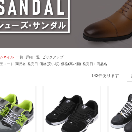
ムネイル
一覧
詳細一覧
ピックアップ
品コード
商品名
発売日
価格(安い順)
価格(高い順)
発売日＋商品名
142
件あります