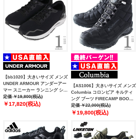
【bb1020】大きいサイズ メンズ
UNDER ARMOUR アンダーアー
【AS1006】大きいサイズ メンズ
マー スニーカー ランニング シュ
Columbia コロンビア キルティ
ーズ USA直輸入 3026821
定価 ￥19,800(税込)
ング ブーツ FIRECAMP BOOT
￥17,820(税込)
USA直輸入 1672881
定価 ￥22,000(税込)
￥19,800(税込)