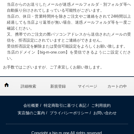
当店からのお送りしたメールが迷惑メールフォルダ・別フォルダ等へ
自動振り分けされてしまっている可能性がございます。
当店の、休日・営業時間外を除きご注文やご連絡をされて24時間以上
経過しても当店より返答が無い場合、迷惑メールフォルダ等を一度ご
確認ください。
又、携帯でのご注文の際パソコンアドレスから送信されたメールの受
信を、拒否設定にされていますとご連絡ができません。
受信拒否設定を解除または受信可能設定をよろしくお願い致します。
当店のドメイン【big-m-one.com】を受信できるようにご設定くださ
い。
お手数ではございますが、ご了承宜しくお願い致します。
詳細検索
新規登録
マイページ
カートの中
会社概要
/
特定商取引に基づく表記
/
ご利用規約
実店舗のご案内
/
プライバシーポリシー
/
お問い合わせ
Copyright a big m one All rights reserved.