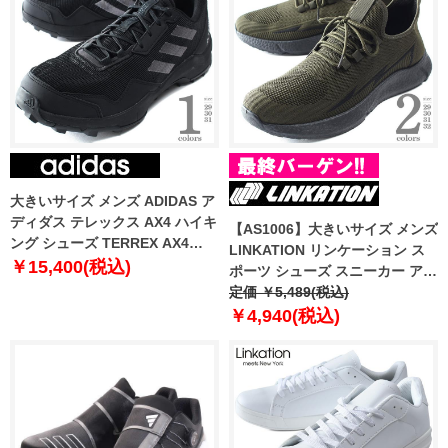
大きいサイズ メンズ ADIDAS ア
ディダス テレックス AX4 ハイキ
【AS1006】大きいサイズ メンズ
ング シューズ TERREX AX4
LINKATION リンケーション ス
HIKING hq9021
￥15,400(税込)
ポーツ シューズ スニーカー アス
レジャー スポーツウェア lksn-
定価 ￥5,489(税込)
239002
￥4,940(税込)