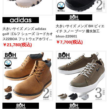
大きいサイズ メンズ BH ビィエ
大きいサイズ メンズ adidas
イチ スノー ブーツ 撥水加工
golf ゴルフ シューズ コードカオ
bhsn-220601
ス22BOA フットウェアホワイト
￥7,700(税込)
× クルーネイビー × クリスタル
￥21,780(税込)
ホワイト 1240-2350-2 31.5 32.5