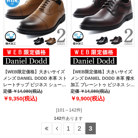
【WEB限定価格】大きいサイズ
【WEB限定価格】大きいサイズ
メンズ DANIEL DODD 本革 スト
メンズ DANIEL DODD 本革 撥水
レートチップ ビジネス シューズ
加工 プレーントゥ ビジネス シュ
5E 撥水 抗菌 azbs-219001
定価 ￥14,080(税込)
ーズ azbs-209002
定価 ￥14,080(税込)
￥9,350(税込)
￥9,900(税込)
[101～142件]
142
件あります
1
2
3