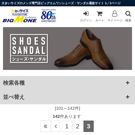
大きいサイズのメンズ専門店ビッグエムワンシューズ・サンダル通販サイト 3／3ページ
ログイン
カート
マイページ
検索
検索各種
並べ替え
[101～142件]
142
件あります
1
2
3