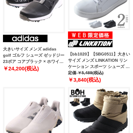
大きいサイズ メンズ adidas
【bb1020】【SBG0511】大きい
golf ゴルフ シューズ ゼッドジー
サイズ メンズ LINKATION リン
23ボア コアブラック × ホワイト
ケーション スポーツ シューズ ス
× ダークシルバーメタリック
￥24,200(税込)
ニーカー アスレジャー スポーツ
定価 ￥5,489(税込)
1240-3200-2 30.5 31.5 32.5
ウェア lksn-239001
￥3,840(税込)