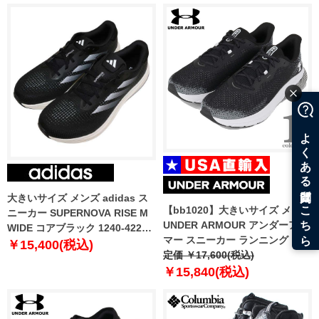
大きいサイズ メンズ adidas ス
【bb1020】大きいサイズ メンズ
ニーカー SUPERNOVA RISE M
UNDER ARMOUR アンダーアー
WIDE コアブラック 1240-4220-
マー スニーカー ランニング シュ
1 30 31 32
￥15,400(税込)
ーズ USA直輸入 3026520
定価 ￥17,600(税込)
￥15,840(税込)