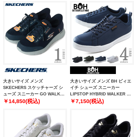
大きいサイズ メンズ
大きいサイズ メンズ BH ビィエ
SKECHERS スケッチャーズ シ
イチ シューズ スニーカー
ューズ スニーカー GO WALK
LIPSTOP HYBRID WALKER 防
FLEX-100% WATERPROOF
水加工 bh-2200
￥14,850(税込)
￥7,150(税込)
216330