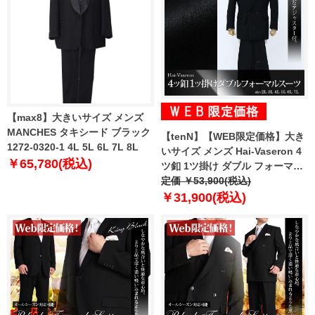
【max8】大きいサイズ メンズ
MANCHES タキシード ブラック
【tenN】【WEB限定価格】大き
1272-0320-1 4L 5L 6L 7L 8L
いサイズ メンズ Hai-Vaseron 4
￥65,780(税込)
ツ釦 1ツ掛け ダブル フォーマル
スーツ ブラックフォーマル 礼服
定価 ￥53,900(税込)
スーツ 1300
￥31,900(税込)