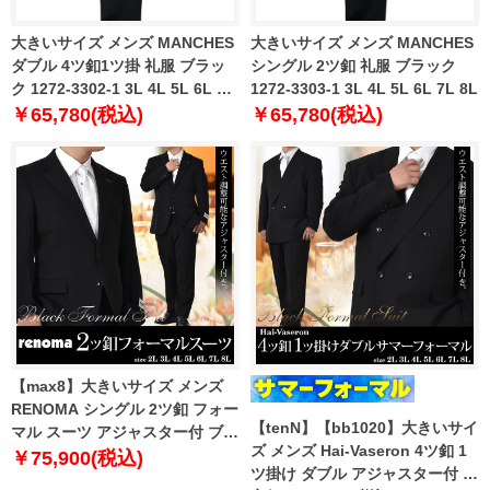
大きいサイズ メンズ MANCHES
大きいサイズ メンズ MANCHES
ダブル 4ツ釦1ツ掛 礼服 ブラッ
シングル 2ツ釦 礼服 ブラック
ク 1272-3302-1 3L 4L 5L 6L 7L
1272-3303-1 3L 4L 5L 6L 7L 8L
8L
￥65,780(税込)
￥65,780(税込)
【max8】大きいサイズ メンズ
RENOMA シングル 2ツ釦 フォー
【tenN】【bb1020】大きいサイ
マル スーツ アジャスター付 ブラ
ズ メンズ Hai-Vaseron 4ツ釦 1
ックフォーマル 礼服 冠婚葬祭
￥75,900(税込)
ツ掛け ダブル アジャスター付 サ
2480