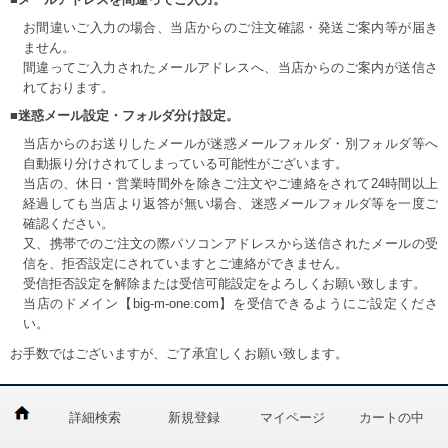
お間違いご入力の場合、当店からのご注文確認・発送ご案内等が届き
ません。
間違ってご入力されたメールアドレスへ、当店からのご案内が送信さ
れております。
■迷惑メール設定・フォルダ分け設定。
当店からのお送りしたメールが迷惑メールフォルダ・別フォルダ等へ
自動振り分けされてしまっている可能性がございます。
当店の、休日・営業時間外を除きご注文やご連絡をされて24時間以上
経過しても当店より返答が無い場合、迷惑メールフォルダ等を一度ご
確認ください。
又、携帯でのご注文の際パソコンアドレスから送信されたメールの受
信を、拒否設定にされていますとご連絡ができません。
受信拒否設定を解除または受信可能設定をよろしくお願い致します。
当店のドメイン【big-m-one.com】を受信できるようにご設定くださ
い。
お手数ではございますが、ご了承宜しくお願い致します。
詳細検索
新規登録
マイページ
カートの中