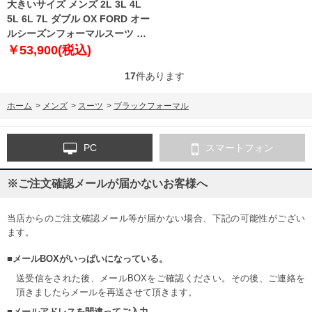
大きいサイズ メンズ 2L 3L 4L
5L 6L 7L ダブル OX FORD オー
ルシーズンフォーマルスーツ ブ
ラック 106017-09
￥53,900(税込)
17
件あります
ホーム
>
メンズ
>
スーツ
>
ブラックフォーマル
PC
スマートフォン
※ご注文確認メールが届かないお客様へ
当店からのご注文確認メール等が届かない場合、下記の可能性がござい
ます。
■メールBOXがいっぱいになっている。
送受信をされた後、メールBOXをご確認ください。その後、ご連絡を
頂きましたらメールを再送させて頂きます。
■メールアドレスを間違ってご入力。