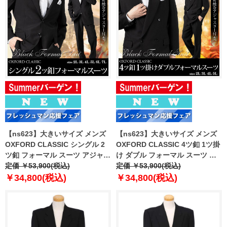
【ns623】大きいサイズ メンズ
【ns623】大きいサイズ メンズ
OXFORD CLASSIC シングル 2
OXFORD CLASSIC 4ツ釦 1ツ掛
ツ釦 フォーマル スーツ アジャス
け ダブル フォーマル スーツ ア
ター付 ブラックフォーマル 礼服
定価 ￥53,900(税込)
ジャスター付 ブラックフォーマ
定価 ￥53,900(税込)
冠婚葬祭 春夏新作 2470b
ル 礼服 冠婚葬祭 春夏新作
￥34,800(税込)
￥34,800(税込)
【fre】
2471b 【fre】