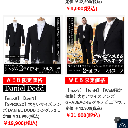
マー フォーマルスーツ ブラック
定価 ￥42,900(税込)
フォーマル 礼服 スーツ 冠婚葬祭
￥9,900(税込)
88000 【uk0312】
【max8】【tenN】【WEB限定
価格】大きいサイズ メンズ
【max8】【tenN】
GRADEVORE ゲキノビ 上下ウォ
【SPR2022】大きいサイズ メン
ッシャブル フォーマル スーツ 吸
定価 ￥42,900(税込)
ズ DANIEL DODD シングル 2ツ
水速乾 抗菌 ストレッチ 礼服 冠
￥31,900(税込)
釦 フォーマル スーツ アジャスタ
定価 ￥31,900(税込)
婚葬祭 31605410
ー付 ブラックフォーマル 礼服 冠
￥19,900(税込)