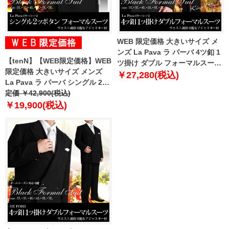
WEB 限定価格 大きいサイズ メ
ンズ La Pava ラ パーバ 4ツ釦 1
【tenN】【WEB限定価格】WEB
ツ掛け ダブル フォーマルスーツ
限定価格 大きいサイズ メンズ
ブラックフォーマル 礼服 スーツ
￥27,280(税込)
La Pava ラ パーバ シングル 2ツ
冠婚葬祭 8500
ボタン アジャスター付 フォーマ
定価 ￥42,900(税込)
ルスーツ ブラックフォーマル 礼
￥19,900(税込)
服 スーツ 冠婚葬祭 1500