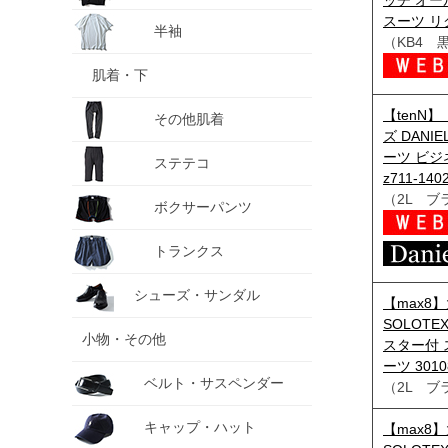
ッチ オー
スーツ リク
半袖
（KB4 
肌着・下
【tenN
その他肌着
ズ DANI
ーツ ビジ
ステテコ
z711-140
（2L ブ
ボクサーパンツ
トランクス
シューズ・サンダル
【max8
SOLOT
小物・その他
スター付 
ーツ 3010
ベルト・サスペンダー
（2L ブ
キャップ・ハット
【max8