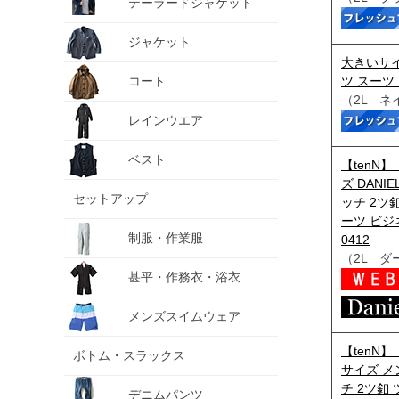
テーラードジャケット
ジャケット
大きいサイ
コート
ツ スーツ
（2L ネ
レインウエア
ベスト
【tenN
ズ DANI
セットアップ
ッチ 2ツ
ーツ ビジ
制服・作業服
0412
（2L ダ
甚平・作務衣・浴衣
メンズスイムウェア
【tenN
ボトム・スラックス
サイズ メン
チ 2ツ釦
デニムパンツ