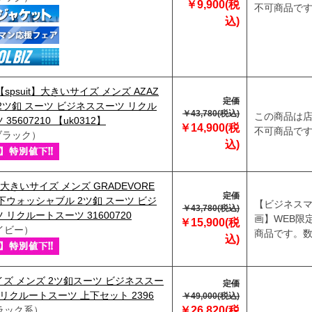
￥9,900(税
不可商品で
込)
【spsuit】大きいサイズ メンズ AZAZ
定価
2ツ釦 スーツ ビジネススーツ リクル
￥43,780(税込)
この商品は
35607210 【uk0312】
￥14,900(税
不可商品で
ブラック）
込)
t】大きいサイズ メンズ GRADEVORE
定価
下ウォッシャブル 2ツ釦 スーツ ビジ
【ビジネス
￥43,780(税込)
 リクルートスーツ 31600720
画】WEB限
￥15,900(税
イビー）
商品です。数
込)
ズ メンズ 2ツ釦スーツ ビジネススー
定価
 リクルートスーツ 上下セット 2396
￥49,000(税込)
ラック系）
￥26,820(税