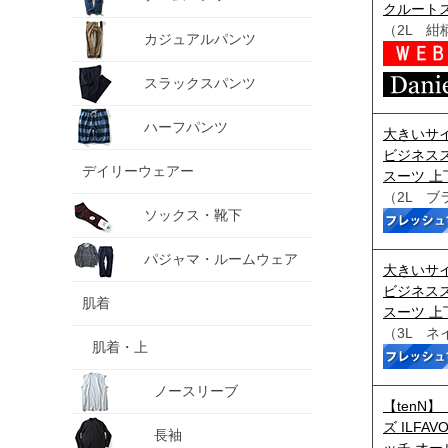
クルートスー
（2L 紺
カジュアルパンツ
スラックスパンツ
ハーフパンツ
大きいサイ
ビジネスス
デイリーウェアー
スーツ 上
（2L ブ
ソックス・靴下
パジャマ・ルームウェア
大きいサイ
ビジネスス
肌着
スーツ 上
（3L ネ
肌着・上
ノースリーブ
【tenN
ズ ILFA
長袖