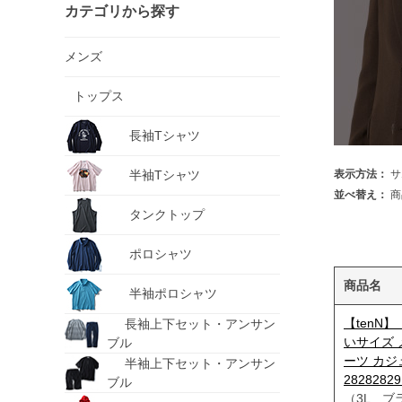
カテゴリから探す
メンズ
トップス
長袖Tシャツ
半袖Tシャツ
表示方法：
サ
並べ替え：
商
タンクトップ
ポロシャツ
商品名
半袖ポロシャツ
【tenN】
長袖上下セット・アンサン
いサイズ 
ブル
ーツ カ
半袖上下セット・アンサン
2828282
ブル
（3L ブ