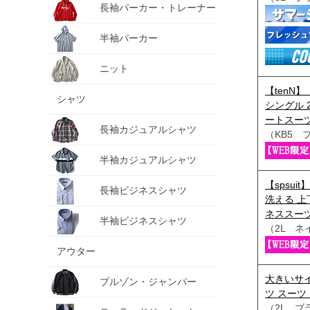
長袖パーカー・トレーナー
半袖パーカー
ニット
【tenN】
シャツ
シングル 
ートスーツ 
長袖カジュアルシャツ
（KB5 
半袖カジュアルシャツ
【spsui
長袖ビジネスシャツ
洗える 上
ネススーツ
半袖ビジネスシャツ
（2L ネ
アウター
大きいサイ
ブルゾン・ジャンパー
ツ スーツ
（2L ブ