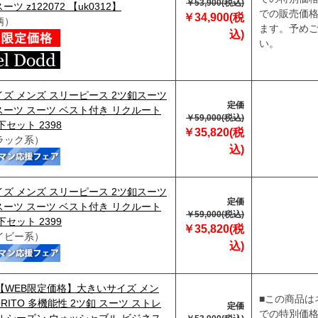
￥53,900(税込)
ツ z122072 【uk0312】
での販売価
￥34,900(税
柄）
ます。予め
込)
い。
ズ メンズ スリーピース 2ツ釦スーツ
定価
ーツ スーツ ベスト付き リクルート
￥59,000(税込)
下セット 2398
￥35,820(税
ラック系）
込)
ズ メンズ スリーピース 2ツ釦スーツ
定価
ーツ スーツ ベスト付き リクルート
￥59,000(税込)
下セット 2399
￥35,820(税
イビー系）
込)
】【WEB限定価格】大きいサイズ メン
■この商品は
VORITO 多機能性 2ツ釦 スーツ ストレ
定価
での特別価