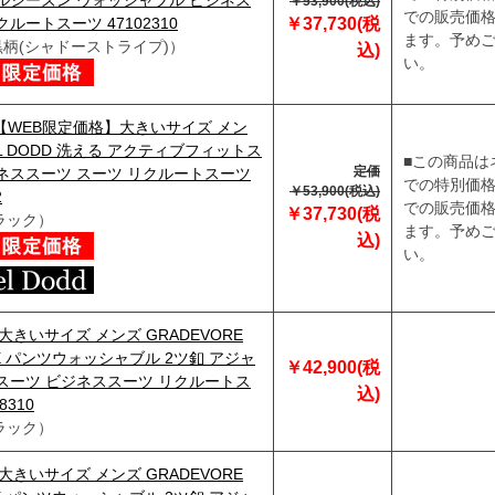
ルシーズン ウォッシャブル ビジネス
￥53,900(税込)
での販売価
ルートスーツ 47102310
￥37,730(税
ます。予め
黒柄(シャドーストライプ)）
込)
い。
】【WEB限定価格】大きいサイズ メン
EL DODD 洗える アクティブフィットス
■この商品は
定価
ネススーツ スーツ リクルートスーツ
での特別価
￥53,900(税込)
2
での販売価
￥37,730(税
ラック）
ます。予め
込)
い。
】大きいサイズ メンズ GRADEVORE
EX パンツウォッシャブル 2ツ釦 アジャ
￥42,900(税
スーツ ビジネススーツ リクルートス
込)
8310
ラック）
】大きいサイズ メンズ GRADEVORE