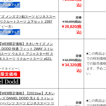
込)
ズ メンズ 2ツ釦スーツ ビジネススー
定価
 リクルートスーツ 上下セット 2397
￥49,000(税込)
イビー系）
￥26,820(税
込)
】【WEB限定価格】大きいサイズ メン
EL DODD 快適 フィット 2WAY ストレ
■この商品は
釦スーツ ウエスト アジャスター付 ス
定価
での特別価
ネススーツ リクルートスーツ z621-
￥42,900(税込)
での販売価
￥34,320(税
ます。予め
ークネイビー）
込)
い。
】【WEB限定価格】【2021bar】大きい
ズ DANIEL DODD 洗える ストレッ
■この商品は
定価
 ツーパンツ スーツ ビジネススーツ リ
での特別価