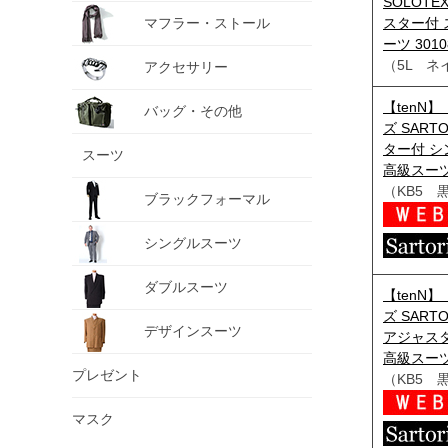
SOLOT
マフラー・ストール
スター付 
ーツ 3010
（5L ネ
アクセサリー
【tenN
バッグ・その他
ズ SART
ター付 シ
スーツ
高級スーツ j
（KB5 
ブラックフォーマル
シングルスーツ
ダブルスーツ
【tenN
ズ SART
デザインスーツ
アジャスタ
高級スーツ 
プレゼント
（KB5 
マスク