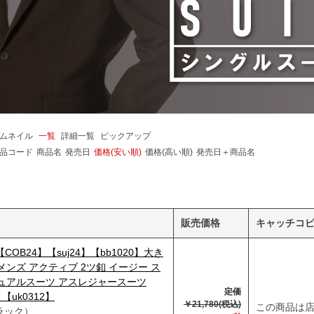
ムネイル
一覧
詳細一覧
ピックアップ
品コード
商品名
発売日
価格(安い順)
価格(高い順)
発売日＋商品名
販売価格
キャッチコ
【COB24】【suj24】【bb1020】大き
メンズ アクティブ 2ツ釦 イージー ス
ジュアルスーツ アスレジャースーツ
定価
9 【uk0312】
￥21,780(税込)
この商品は
ラック）