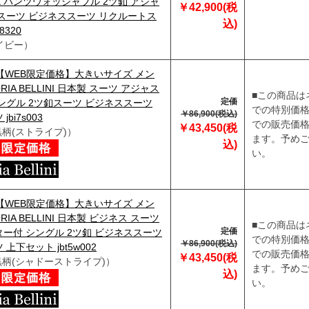
EX パンツウォッシャブル 2ツ釦 アジャ
￥42,900(税
スーツ ビジネススーツ リクルートス
込)
8320
イビー）
】【WEB限定価格】大きいサイズ メン
ORIA BELLINI 日本製 スーツ アジャス
■この商品は
定価
ングル 2ツ釦スーツ ビジネススーツ
での特別価
￥86,900(税込)
bi7s003
での販売価
￥43,450(税
黒柄(ストライプ)）
ます。予め
込)
い。
】【WEB限定価格】大きいサイズ メン
ORIA BELLINI 日本製 ビジネス スーツ
■この商品は
定価
ー付 シングル 2ツ釦 ビジネススーツ
での特別価
￥86,900(税込)
上下セット jbt5w002
での販売価
￥43,450(税
黒柄(シャドーストライプ)）
ます。予め
込)
い。