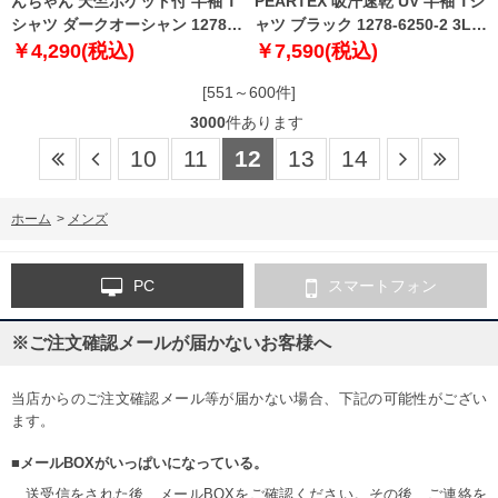
んちゃん 天竺ポケット付 半袖 T
PEARTEX 吸汗速乾 UV 半袖 Tシ
シャツ ダークオーシャン 1278-
ャツ ブラック 1278-6250-2 3L
6551-2 3L 4L 5L 6L 8L
4L 5L 6L
￥4,290(税込)
￥7,590(税込)
[551～600件]
3000
件あります
10
11
12
13
14
ホーム
>
メンズ
PC
スマートフォン
※ご注文確認メールが届かないお客様へ
当店からのご注文確認メール等が届かない場合、下記の可能性がござい
ます。
■メールBOXがいっぱいになっている。
送受信をされた後、メールBOXをご確認ください。その後、ご連絡を