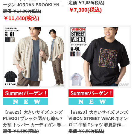
13648-2 【fre】
定価 ￥7,689(税込)
ーダン JORDAN BROOKLYN
￥7,300(税込)
USA直輸入 if1804
定価 ￥14,300(税込)
￥11,440(税込)
【ns623】大きいサイズ メンズ
【ns623】大きいサイズ メンズ
PLEGGI プレッジ 透かし編み 7
VISION STREET WEAR ネオン
分袖 トッパー カーディガン 春夏
ロゴ 半袖 Tシャツ 春夏新作
新作 66-20059-2 【fre】
定価 ￥6,589(税込)
6505702 【fre】
定価 ￥6,589(税込)