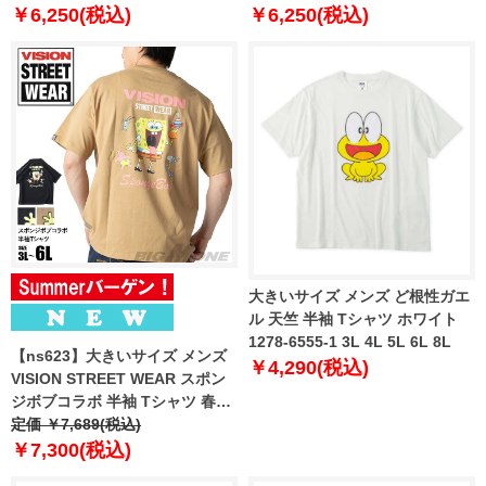
￥6,250(税込)
￥6,250(税込)
大きいサイズ メンズ ど根性ガエ
ル 天竺 半袖 Tシャツ ホワイト
1278-6555-1 3L 4L 5L 6L 8L
【ns623】大きいサイズ メンズ
￥4,290(税込)
VISION STREET WEAR スポン
ジボブコラボ 半袖 Tシャツ 春夏
新作 6505704 【fre】
定価 ￥7,689(税込)
￥7,300(税込)