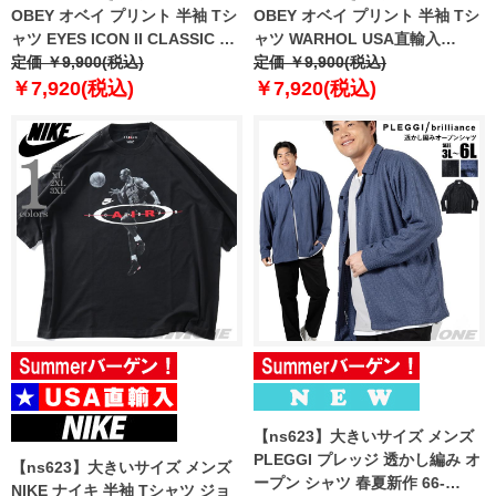
OBEY オベイ プリント 半袖 Tシ
OBEY オベイ プリント 半袖 Tシ
ャツ EYES ICON II CLASSIC T-
ャツ WARHOL USA直輸入
SHIRT USA直輸入 165262142
定価 ￥9,900(税込)
165264241
定価 ￥9,900(税込)
￥7,920(税込)
￥7,920(税込)
【ns623】大きいサイズ メンズ
PLEGGI プレッジ 透かし編み オ
【ns623】大きいサイズ メンズ
ープン シャツ 春夏新作 66-
NIKE ナイキ 半袖 Tシャツ ジョ