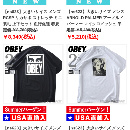
【ns623】大きいサイズ メンズ
【ns623】大きいサイズ メンズ
RCSP リカサポ ストレッチ ミニ
ARNOLD PALMER アーノルド
裏毛 上下セット 血行促進 春夏新
パーマー マイクロメッシュ 半袖
作 216271h 【fre】
定価 ￥8,789(税込)
上下セット 吸水速乾 春夏新作
定価 ￥5,489(税込)
1051538
￥8,340(税込)
￥5,210(税込)
【ns623】大きいサイズ メンズ
【ns623】大きいサイズ メンズ