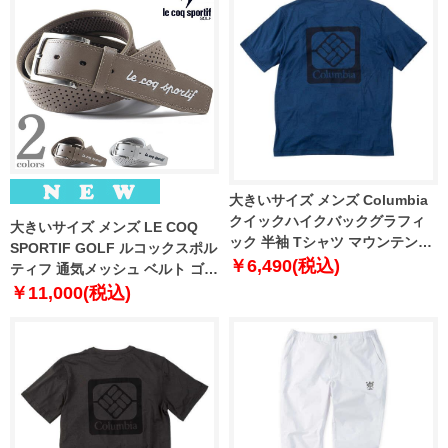
大きいサイズ メンズ Columbia
クイックハイクバックグラフィ
大きいサイズ メンズ LE COQ
ック 半袖 Tシャツ マウンテンブ
SPORTIF GOLF ルコックスポル
ルーヘザー 1278-6215-1 1X 2X
￥6,490(税込)
ティフ 通気メッシュ ベルト ゴル
3X 4X 5X 6X
フウェア 春夏新作 lg6sblb4m
￥11,000(税込)