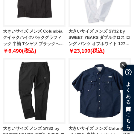
大きいサイズ メンズ Columbia
大きいサイズ メンズ SY32 by
クイックハイクバックグラフィ
SWEET YEARS ダブルクロス ロ
ック 半袖 Tシャツ ブラックヘザ
ング パンツ オフホワイト 1274-
ー 1278-6215-2 1X 2X 3X 4X 5X
6246-1 3L 4L 5L 6L
￥6,490(税込)
￥23,100(税込)
6X
大きいサイズ メンズ SY32 by
大きいサイズ メンズ Columbia