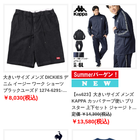
大きいサイズ メンズ DICKIES デ
ニム イージー ワーク ショーツ
ブラックユーズド 1274-6291-2
【ns623】大きいサイズ メンズ
3L 4L 5L
￥8,030(税込)
KAPPA カッパ テープ使い ブリ
スター 上下セット ジャージ トラ
ックスーツ 春夏新作 245311-
定価 ￥14,300(税込)
245336 【fre】
￥13,580(税込)