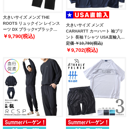
大きいサイズ メンズ THE
ROOTS リュックイン レインス
大きいサイズ メンズ
ーツ DX ブラック×ブラック
CARHARTT カーハート 袖プリ
1276-6200-2 3L 4L 5L 6L 7L 8L
￥9,790(税込)
ント 長袖 Tシャツ USA直輸入
k231
定価 ￥10,780(税込)
￥9,702(税込)