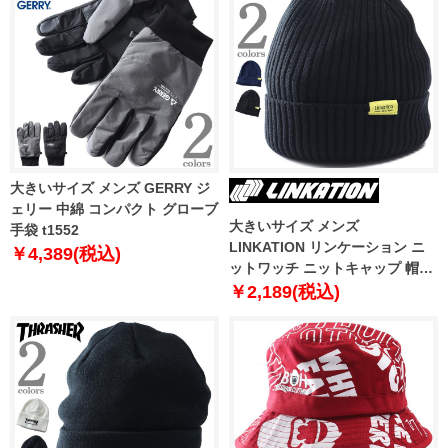
大きいサイズ メンズ GERRY ジ
ェリー 中綿 コンパクト グローブ
大きいサイズ メンズ
手袋 t1552
LINKATION リンケーション ニ
￥4,389(税込)
ットワッチ ニットキャップ 帽子
lkh-240601
￥2,189(税込)