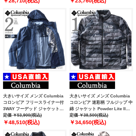
￥28,710(税込)
￥23,760(税込)
大きいサイズ メンズ Columbia
大きいサイズ メンズ Columbia
コロンビア フリースライナー付
コロンビア 迷彩柄 フルジップ 中
3WAY フーデッド ジャケット
綿 ジャケット Powder Lite II
Bugaboo III Fleece
定価 ￥53,900(税込)
Printed Jacket USA直輸入
定価 ￥38,500(税込)
Interchange Jacket USA直輸入
2098391
￥48,510(税込)
￥34,650(税込)
2096901