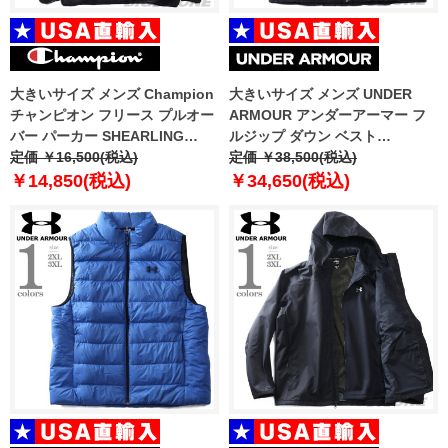
大きいサイズ メンズ Champion
大きいサイズ メンズ UNDER
チャンピオン フリース プルオー
ARMOUR アンダーアーマー フ
バー パーカー SHEARLING
ルジップ ダウン ベスト
HOODIE USA直輸入 s90228-
定価 ￥16,500(税込)
LEGEND DOWN VEST USA直輸
定価 ￥38,500(税込)
5865ab
入 1385838-001
￥14,850(税込)
￥34,650(税込)