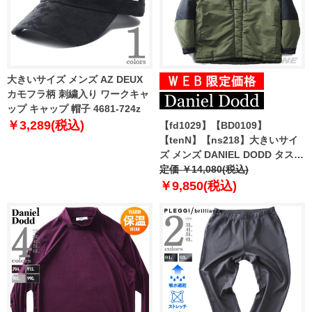
大きいサイズ メンズ AZ DEUX
カモフラ柄 刺繍入り ワークキャ
ップ キャップ 帽子 4681-724z
￥3,289(税込)
【fd1029】【BD0109】
【tenN】【ns218】大きいサイ
ズ メンズ DANIEL DODD タスラ
ン 切替 中綿 フーデッド ブルゾ
定価 ￥14,080(税込)
ン 846-b-240501
￥9,850(税込)