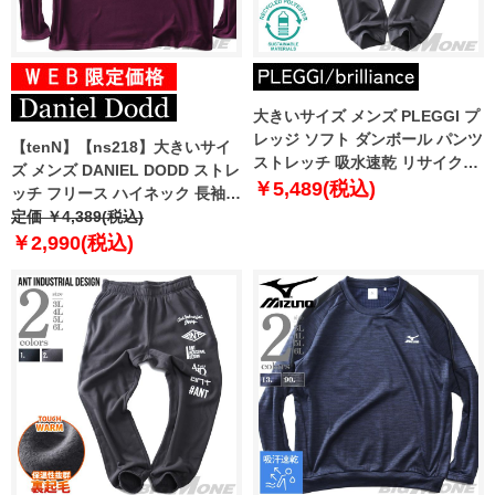
大きいサイズ メンズ PLEGGI プ
レッジ ソフト ダンボール パンツ
【tenN】【ns218】大きいサイ
ストレッチ 吸水速乾 リサイクル
ズ メンズ DANIEL DODD ストレ
ポリエステル使用 64-77202-2
￥5,489(税込)
ッチ フリース ハイネック 長袖 T
シャツ 601-t2404fh
定価 ￥4,389(税込)
￥2,990(税込)