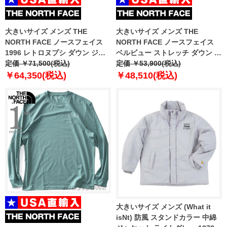
大きいサイズ メンズ THE
大きいサイズ メンズ THE
NORTH FACE ノースフェイス
NORTH FACE ノースフェイス
1996 レトロヌプシ ダウン ジャ
ベルビュー ストレッチ ダウン ベ
ケット 1996 RETRO NUPTSE
定価 ￥71,500(税込)
スト BELLEVIEW STRETCH
定価 ￥53,900(税込)
JACKET USA直輸入 nf0a3c8d-
DOWN VEST USA直輸入
￥64,350(税込)
￥48,510(税込)
4g3
nf0a7ujr-4h0
大きいサイズ メンズ (What it
isNt) 防風 スタンドカラー 中綿