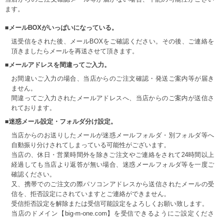
ます。
■メールBOXがいっぱいになっている。
送受信をされた後、メールBOXをご確認ください。その後、ご連絡を
頂きましたらメールを再送させて頂きます。
■メールアドレスを間違ってご入力。
お間違いご入力の場合、当店からのご注文確認・発送ご案内等が届き
ません。
間違ってご入力されたメールアドレスへ、当店からのご案内が送信さ
れております。
■迷惑メール設定・フォルダ分け設定。
当店からのお送りしたメールが迷惑メールフォルダ・別フォルダ等へ
自動振り分けされてしまっている可能性がございます。
当店の、休日・営業時間外を除きご注文やご連絡をされて24時間以上
経過しても当店より返答が無い場合、迷惑メールフォルダ等を一度ご
確認ください。
又、携帯でのご注文の際パソコンアドレスから送信されたメールの受
信を、拒否設定にされていますとご連絡ができません。
受信拒否設定を解除または受信可能設定をよろしくお願い致します。
当店のドメイン【big-m-one.com】を受信できるようにご設定くださ