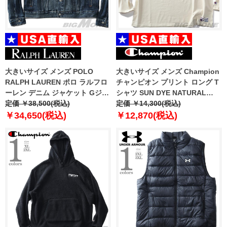
大きいサイズ メンズ POLO
大きいサイズ メンズ Champion
RALPH LAUREN ポロ ラルフロ
チャンピオン プリント ロング T
ーレン デニム ジャケット Gジャ
シャツ SUN DYE NATURAL
ン USA直輸入 710673235-001
定価 ￥38,500(税込)
USA直輸入 s03715-5861
定価 ￥14,300(税込)
￥34,650(税込)
￥12,870(税込)