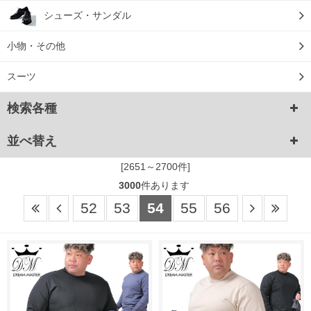
シューズ・サンダル
小物・その他
スーツ
検索各種
並べ替え
[2651～2700件]
3000
件あります
52
53
54
55
56