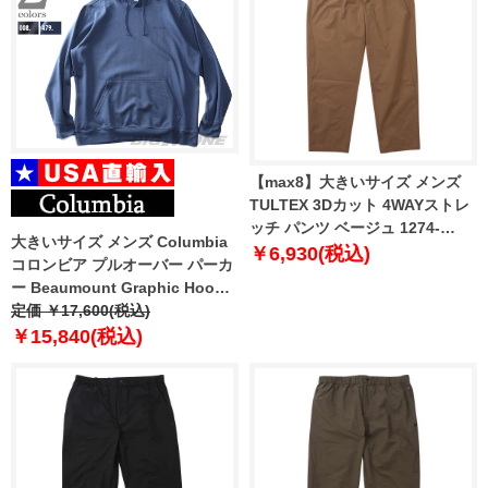
【max8】大きいサイズ メンズ
TULTEX 3Dカット 4WAYストレ
ッチ パンツ ベージュ 1274-
大きいサイズ メンズ Columbia
4395-1 3L 4L 5L 6L 7L 8L
￥6,930(税込)
コロンビア プルオーバー パーカ
ー Beaumount Graphic Hoodie
USA直輸入 2126431
定価 ￥17,600(税込)
￥15,840(税込)