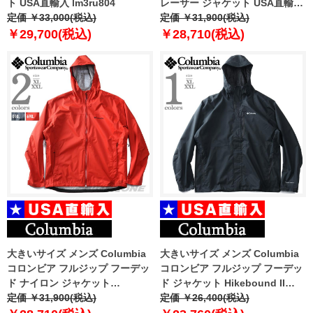
ト USA直輸入 lm3ru804
レーサー ジャケット USA直輸入
定価 ￥33,000(税込)
lm6ru150
定価 ￥31,900(税込)
￥29,700(税込)
￥28,710(税込)
大きいサイズ メンズ Columbia
大きいサイズ メンズ Columbia
コロンビア フルジップ フーデッ
コロンビア フルジップ フーデッ
ド ナイロン ジャケット
ド ジャケット Hikebound II
EvaPOURation II Jacket USA直
定価 ￥31,900(税込)
Jacket USA直輸入 2089341
定価 ￥26,400(税込)
輸入 2089321