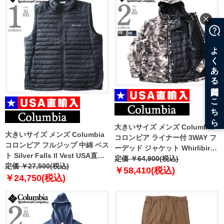
大きいサイズ メンズ Columbia
大きいサイズ メンズ Columbia
コロンビア ライナー付 3WAY フ
コロンビア フルジップ 中綿 ベス
ーデッド ジャケット Whirlibird
ト Silver Falls ll Vest USA直輸
V Printed Interchange Jacket
定価 ￥64,900(税込)
入 2098741
定価 ￥27,500(税込)
USA直輸入 2105031
￥58,410(税込)
￥24,750(税込)