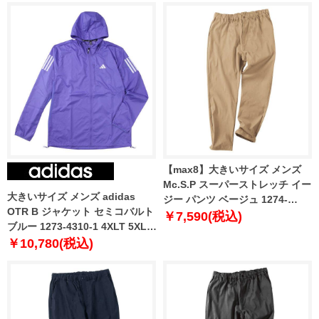
【max8】大きいサイズ メンズ
Mc.S.P スーパーストレッチ イー
大きいサイズ メンズ adidas
ジー パンツ ベージュ 1274-
OTR B ジャケット セミコバルト
4660-1 3L 4L 5L 6L 7L 8L 9L
￥7,590(税込)
ブルー 1273-4310-1 4XLT 5XLT
10L
6XLT
￥10,780(税込)