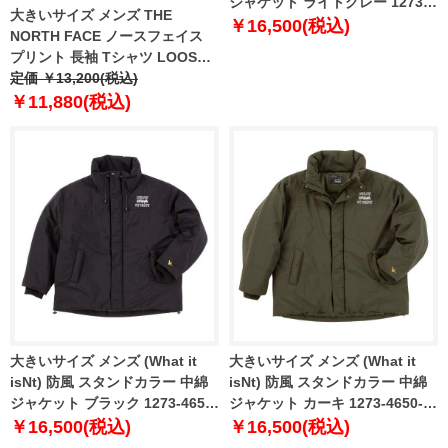
ジャケット ライトグレー 1273-
大きいサイズ メンズ THE
4650-1 3L 4L 5L 6L
￥16,500(税込)
NORTH FACE ノースフェイス
プリント 長袖 Tシャツ LOOSE
FIT USA直輸入 nt7tq01m
定価 ￥13,200(税込)
￥11,880(税込)
大きいサイズ メンズ (What it
大きいサイズ メンズ (What it
isNt) 防風 スタンドカラー 中綿
isNt) 防風 スタンドカラー 中綿
ジャケット ブラック 1273-4650-
ジャケット カーキ 1273-4650-3
2 3L 4L 5L 6L
3L 4L 5L 6L
￥16,500(税込)
￥16,500(税込)