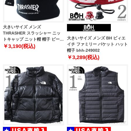
大きいサイズ メンズ
THRASHER スラッシャー ニッ
大きいサイズ メンズ BH ビィエ
トキャップ ニット帽 帽子 ビーニ
イチ ファミリー バケット ハット
ー dw1494
￥3,190(税込)
帽子 bhh-249002
￥3,289(税込)