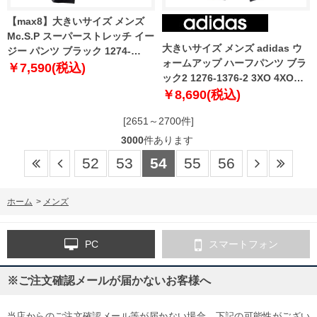
【max8】大きいサイズ メンズ
Mc.S.P スーパーストレッチ イー
大きいサイズ メンズ adidas ウ
ジー パンツ ブラック 1274-
ォームアップ ハーフパンツ ブラ
4660-4 3L 4L 5L 6L 7L 8L 9L
￥7,590(税込)
ック2 1276-1376-2 3XO 4XO
10L
5XO 6XO 7XO 8XO
￥8,690(税込)
[2651～2700件]
3000
件あります
52
53
54
55
56
ホーム
>
メンズ
PC
スマートフォン
※ご注文確認メールが届かないお客様へ
当店からのご注文確認メール等が届かない場合、下記の可能性がござい