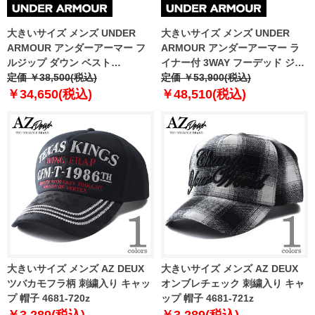
大きいサイズ メンズ UNDER
大きいサイズ メンズ UNDER
ARMOUR アンダーアーマー フ
ARMOUR アンダーアーマー ラ
ルジップ ダウン ベスト
イナー付 3WAY フーデッド ジャ
LEGEND DOWN VEST USA直輸
定価 ￥38,500(税込)
ケット PORTER 3-IN-1 JACKET
定価 ￥53,900(税込)
入 1385838-432
USA直輸入 1371585-002
￥34,650(税込)
￥48,510(税込)
大きいサイズ メンズ AZ DEUX
大きいサイズ メンズ AZ DEUX
ツバカモフラ柄 刺繍入り キャッ
オンブレチェック 刺繍入り キャ
プ 帽子 4681-720z
ップ 帽子 4681-721z
￥3,289(税込)
￥3,289(税込)