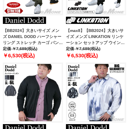
【BB2024】大きいサイズ メン
【max8】【BB2024】大きいサ
ズ DANIEL DODD ハーフシャー
イズ メンズ LINKATION リンケ
リング ストレッチ カーゴ パンツ
ーション セットアップ ウインド
テーパード azp240401201t
定価 ￥7,689(税込)
パンツ アスレジャー スポーツウ
定価 ￥7,689(税込)
ェア lkswp-240401
￥6,530(税込)
￥6,530(税込)