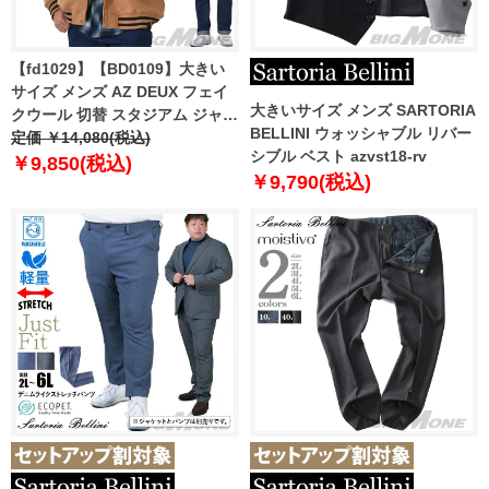
【fd1029】【BD0109】大きい
サイズ メンズ AZ DEUX フェイ
大きいサイズ メンズ SARTORIA
クウール 切替 スタジアム ジャン
BELLINI ウォッシャブル リバー
パー スタジャン 3771-401z
定価 ￥14,080(税込)
シブル ベスト azvst18-rv
￥9,850(税込)
￥9,790(税込)