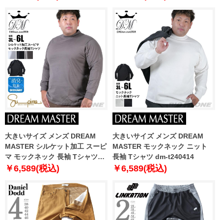
大きいサイズ メンズ DREAM
大きいサイズ メンズ DREAM
MASTER シルケット加工 スーピ
MASTER モックネック ニット
マ モックネック 長袖 Tシャツ
長袖 Tシャツ dm-t240414
dm-t240412
￥6,589(税込)
￥6,589(税込)