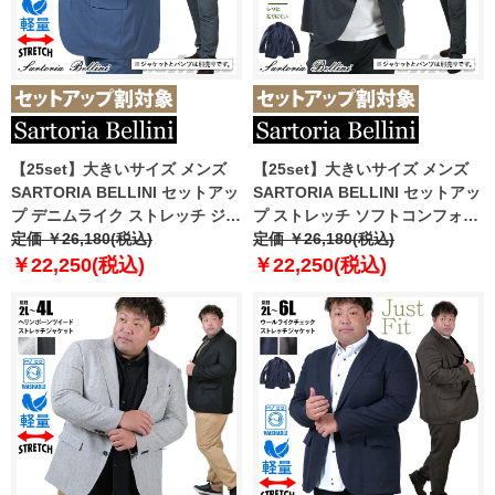
【25set】大きいサイズ メンズ
【25set】大きいサイズ メンズ
SARTORIA BELLINI セットアッ
SARTORIA BELLINI セットアッ
プ デニムライク ストレッチ ジャ
プ ストレッチ ソフトコンフォー
ケット ジャストフィット 軽量 ウ
定価 ￥26,180(税込)
トジャージー ジャケット ジャス
定価 ￥26,180(税込)
ォッシャブル イージーケア ライ
トフィット tzjk-2b
￥22,250(税込)
￥22,250(税込)
フスーツ azw24237-sj