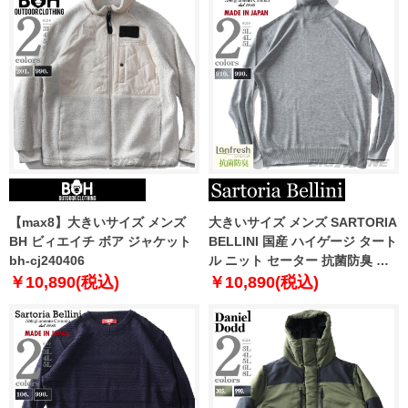
【max8】大きいサイズ メンズ
大きいサイズ メンズ SARTORIA
BH ビィエイチ ボア ジャケット
BELLINI 国産 ハイゲージ タート
bh-cj240406
ル ニット セーター 抗菌防臭 日
本製 made in japan 680-
￥10,890(税込)
￥10,890(税込)
sbk2405t