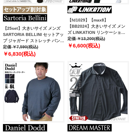
【fd1029】【max8】
【BB2024】大きいサイズ メン
【25set】大きいサイズ メンズ
ズ LINKATION リンケーション
SARTORIA BELLINI セットアッ
ジャージ 上下セット アスレジャ
定価 ￥13,200(税込)
プ ジャガード ストレッチ パンツ
ー スポーツウェア lk-jj240409
￥6,600(税込)
ジャストフィット 軽量 ウォッシ
定価 ￥7,590(税込)
ャブル イージーケア ライフスー
￥6,830(税込)
ツ azw24359-sp