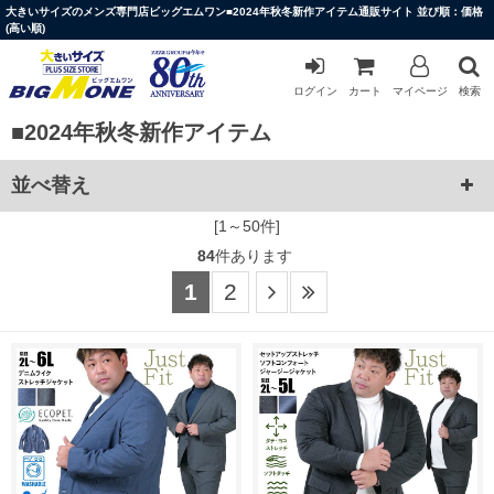
大きいサイズのメンズ専門店ビッグエムワン■2024年秋冬新作アイテム通販サイト 並び順：価格
(高い順)
ログイン
カート
マイページ
検索
■2024年秋冬新作アイテム
並べ替え
[1～50件]
84
件あります
1
2