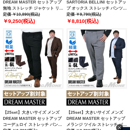
DREAM MASTER セットアップ
SARTORIA BELLINI セットアッ
無地 ストレッチ ジャケット リラ
プ オックス ストレッチ パンツ
ックスフィット 軽量 ウォッシャ
定価 ￥10,890(税込)
ジャストフィット 軽量 ウォッシ
定価 ￥9,790(税込)
ブル イージーケア ライフスーツ
ャブル イージーケア ライフスー
￥9,250(税込)
￥8,810(税込)
azw24231-sj
ツ azw24235-sp
【25set】大きいサイズ メンズ
【25set】大きいサイズ メンズ
DREAM MASTER セットアップ
DREAM MASTER セットアップ
コーデュロイ ストレッチ パンツ
メランジ ツイル ストレッチ パン