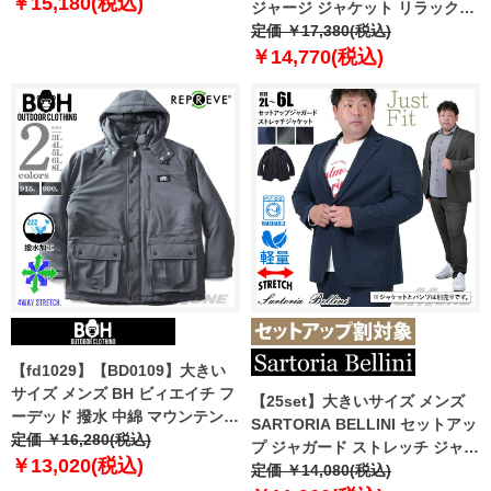
￥15,180(税込)
ジャージ ジャケット リラックス
りにくい ty-mois-ve-l
フィット ストレッチ 軽量 ウォッ
定価 ￥17,380(税込)
シャブル イージーケア ライフス
￥14,770(税込)
ーツ azw24232-sj
【fd1029】【BD0109】大きい
サイズ メンズ BH ビィエイチ フ
【25set】大きいサイズ メンズ
ーデッド 撥水 中綿 マウンテンパ
SARTORIA BELLINI セットアッ
ーカー 4WAYストレッチ bhb-
定価 ￥16,280(税込)
プ ジャガード ストレッチ ジャケ
240501
￥13,020(税込)
ット ジャストフィット 軽量 ウォ
定価 ￥14,080(税込)