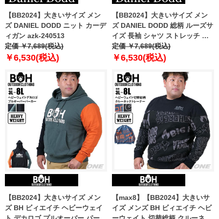
【BB2024】大きいサイズ メン
【BB2024】大きいサイズ メン
ズ DANIEL DODD ニット カーデ
ズ DANIEL DODD 総柄 ルーズサ
ィガン azk-240513
イズ 長袖 シャツ ストレッチ イ
定価 ￥7,689(税込)
ージーケア 916-sh240414
定価 ￥7,689(税込)
￥6,530(税込)
￥6,530(税込)
【BB2024】大きいサイズ メン
【max8】【BB2024】大きいサ
ズ BH ビィエイチ ヘビーウェイ
イズ メンズ BH ビィエイチ ヘビ
ト デカロゴ プルオーバー パーカ
ーウェイト 切替総柄 クルーネッ