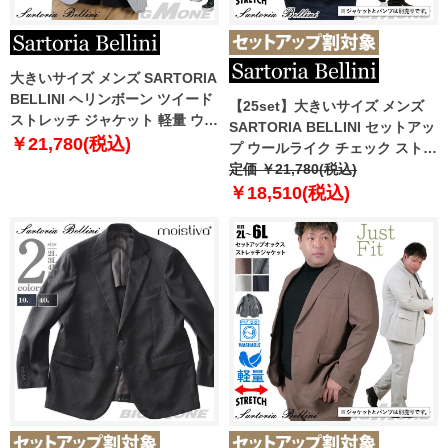
大きいサイズ メンズ SARTORIA
BELLINI ヘリンボーン ツイード
【25set】大きいサイズ メンズ
ストレッチ ジャケット 軽量 ウォ
SARTORIA BELLINI セットアッ
ッシャブル イージーケア
￥21,780(税込)
プ ウールライク チェック ストレ
azjw2423-1j
ッチ ジャケット ジャストフィッ
定価 ￥21,780(税込)
ト 軽量 ウォッシャブル イージー
￥18,510(税込)
ケア ライフスーツ azw24236-sj