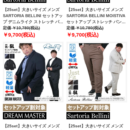
【25set】大きいサイズ メンズ
【25set】大きいサイズ メンズ
SARTORIA BELLINI セットアッ
SARTORIA BELLINI MOISTIVA
プ デニムライク ストレッチ パン
セットアップ ストレッチ パンツ
ツ ジャストフィット 軽量 ウォッ
定価 ￥10,780(税込)
滑らかな手触り シワになりにく
定価 ￥10,780(税込)
シャブル イージーケア ライフス
い ty-mois-pt-l
￥9,700(税込)
￥9,700(税込)
ーツ azw24237-sp
【25set】大きいサイズ メンズ
【25set】大きいサイズ メンズ