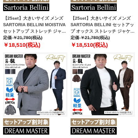
【25set】大きいサイズ メンズ
【25set】大きいサイズ メンズ
SARTORIA BELLINI MOISTIVA
SARTORIA BELLINI セットアッ
セットアップ ストレッチ ジャケ
プ オックス ストレッチ ジャケッ
ット 滑らかな手触り シワになり
定価 ￥21,780(税込)
ト ジャストフィット 軽量 ウォッ
定価 ￥21,780(税込)
にくい ty-mois-jk-l
シャブル イージーケア ライフス
￥18,510(税込)
￥18,510(税込)
ーツ azw24235-sj