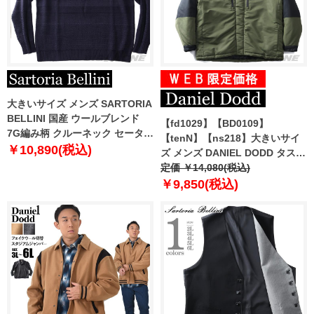
大きいサイズ メンズ SARTORIA
BELLINI 国産 ウールブレンド
【fd1029】【BD0109】
7G編み柄 クルーネック セーター
【tenN】【ns218】大きいサイ
日本製 made in japan 680-
￥10,890(税込)
ズ メンズ DANIEL DODD タスラ
sbk2405c
ン 切替 中綿 フーデッド ブルゾ
定価 ￥14,080(税込)
ン 846-b-240501
￥9,850(税込)