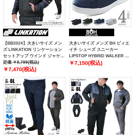
【BB2024】大きいサイズ メン
大きいサイズ メンズ BH ビィエ
ズ LINKATION リンケーション
イチ シューズ スニーカー
セットアップ ウインド ジャケッ
LIPSTOP HYBRID WALKER 防
ト アスレジャー スポーツウェア
定価 ￥8,789(税込)
水加工 bh-2200
￥7,150(税込)
lkb-240401
￥7,470(税込)