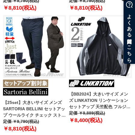
リラックスフィット 軽量 ウォッ
定価 ￥9,790(税込)
ツ リラックスフィット 軽量 ウォ
定価 ￥9,790(税込)
シャブル イージーケア ライフス
ッシャブル イージーケア ライフ
￥8,810(税込)
￥8,810(税込)
ーツ azw24234-sp
スーツ azw24233-sp
【BB2024】大きいサイズ メン
ズ LINKATION リンケーション
【25set】大きいサイズ メンズ
セットアップ 天竺配色 フルジッ
SARTORIA BELLINI セットアッ
プ パーカー アスレジャー スポー
定価 ￥9,889(税込)
プ ウールライク チェック ストレ
ツウェア lk-cj240408
￥8,400(税込)
ッチ パンツ ジャストフィット 軽
定価 ￥9,790(税込)
量 ウォッシャブル イージーケア
￥8,810(税込)
ライフスーツ azw24236-sp