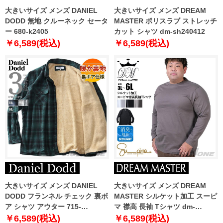
大きいサイズ メンズ DANIEL
大きいサイズ メンズ DREAM
DODD 無地 クルーネック セータ
MASTER ポリスラブ ストレッチ
ー 680-k2405
カット シャツ dm-sh240412
￥6,589(税込)
￥6,589(税込)
大きいサイズ メンズ DANIEL
大きいサイズ メンズ DREAM
DODD フランネル チェック 裏ボ
MASTER シルケット加工 スーピ
ア シャツ アウター 715-
マ 襟高 長袖 Tシャツ dm-
sh240410
t240411
￥6,589(税込)
￥6,589(税込)