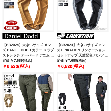
【BB2024】大きいサイズ メン
【BB2024】大きいサイズ メン
ズ DANIEL DODD カラー スラブ
ズ LINKATION リンケーション
ストレッチ テーパード デニム パ
セットアップ 天竺配色 パンツ ア
ンツ azd249004101t
定価 ￥7,689(税込)
スレジャー スポーツウェア
定価 ￥7,689(税込)
lkswp-240402
￥6,530(税込)
￥6,530(税込)