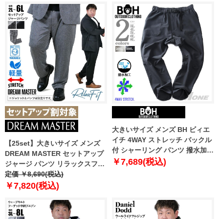
大きいサイズ メンズ BH ビィエ
イチ 4WAY ストレッチ バックル
【25set】大きいサイズ メンズ
付 シャーリング パンツ 撥水加工
DREAM MASTER セットアップ
bhp-240402
￥7,689(税込)
ジャージ パンツ リラックスフィ
ット ストレッチ 軽量 ウォッシャ
定価 ￥8,690(税込)
ブル イージーケア ライフスーツ
￥7,820(税込)
azw24232-sp