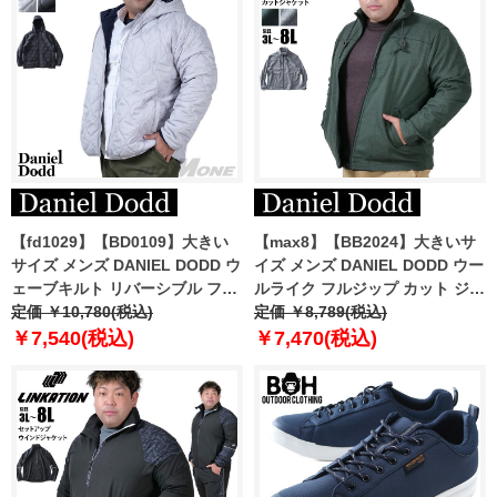
【fd1029】【BD0109】大きい
【max8】【BB2024】大きいサ
サイズ メンズ DANIEL DODD ウ
イズ メンズ DANIEL DODD ウー
ェーブキルト リバーシブル フー
ルライク フルジップ カット ジャ
デッド 中綿 ブルゾン 846-b-
定価 ￥10,780(税込)
ケット azcj-240415
定価 ￥8,789(税込)
240502
￥7,540(税込)
￥7,470(税込)