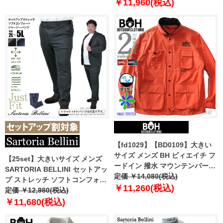
ッシャブル イージーケア ライフ
￥11,960(税込)
スーツ azw24359-sj
【fd1029】【BD0109】大きい
サイズ メンズ BH ビィエイチ フ
【25set】大きいサイズ メンズ
ードイン 撥水 マウンテンパーカ
SARTORIA BELLINI セットアッ
ー 4WAYストレッチ bhb-
定価 ￥14,080(税込)
プ ストレッチ ソフトコンフォー
240401
￥11,260(税込)
トジャージー パンツ ジャストフ
定価 ￥12,980(税込)
ィット tzpt-2b
￥11,680(税込)