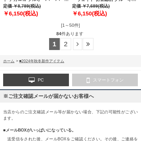
ー bh-sw240404
定価 ￥8,789(税込)
ク トレーナー bh-sw240403
定価 ￥7,689(税込)
￥6,150(税込)
￥6,150(税込)
[1～50件]
84
件あります
1
2
ホーム
>
■2024年秋冬新作アイテム
PC
スマートフォン
※ご注文確認メールが届かないお客様へ
当店からのご注文確認メール等が届かない場合、下記の可能性がござい
ます。
■メールBOXがいっぱいになっている。
送受信をされた後、メールBOXをご確認ください。その後、ご連絡を