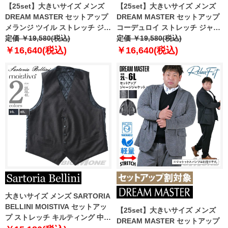
【25set】大きいサイズ メンズ
【25set】大きいサイズ メンズ
DREAM MASTER セットアップ
DREAM MASTER セットアップ
メランジ ツイル ストレッチ ジャ
コーデュロイ ストレッチ ジャケ
ケット リラックスフィット 軽量
定価 ￥19,580(税込)
ット リラックスフィット 軽量 ウ
定価 ￥19,580(税込)
ウォッシャブル イージーケア ラ
ォッシャブル イージーケア ライ
￥16,640(税込)
￥16,640(税込)
イフスーツ azw24233-sj
フスーツ azw24234-sj
大きいサイズ メンズ SARTORIA
BELLINI MOISTIVA セットアッ
【25set】大きいサイズ メンズ
プ ストレッチ キルティング 中綿
DREAM MASTER セットアップ
ベスト 滑らかな手触り シワにな